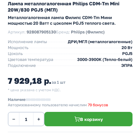
Лампа металлогалогенная Philips CDM-Tm Mini
20W/830 PGJ5 (МГЛ)
Металлогалогенная лампа Филипс CDM-Tm Мини
мощностью 20 Ватт с цоколем PGJ5 теплого света.
Артикул:
928087905130
Бренд:
Philips (Филипс)
Исполнение лампы
ДРИ/МГЛ (металлогалогенные)
Мощность
20 Вт
Цоколь
PGJ5
Цветовая температура
3000-3900K (Тепло-белый)
Подключение
ЭПРА
7 929,18 р.
за 1 шт
* цена указана с учетом НДС.
Наличие
Авторизованному пользователю начислим
79 бонусов
−
+
В корзину