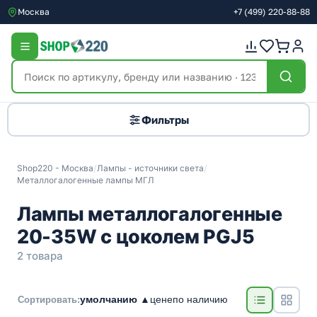
Москва
+7
(499)
220-88-88
Фильтры
Shop220 - Москва
/
Лампы - источники света
/
Металлогалогенные лампы МГЛ
Лампы металлогалогенные
20-35W с цоколем PGJ5
2 товара
умолчанию ▲
цене
по наличию
Сортировать: