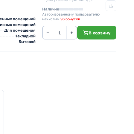
* цена указана с учетом НДС.
Наличие
Авторизованному пользователю
венных помещений
начислим
96 бонусов
фисных помещений
Для помещения
−
+
В корзину
Накладной
Бытовой