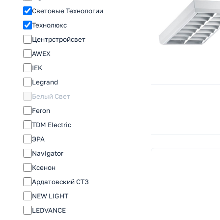
Световые Технологии
Технолюкс
Центрстройсвет
AWEX
IEK
Legrand
Белый Свет
Feron
TDM Electric
ЭРА
Navigator
Ксенон
Ардатовский СТЗ
NEW LIGHT
LEDVANCE