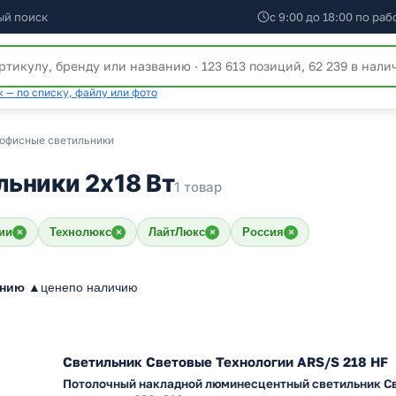
ый поиск
с 9:00 до 18:00 по ра
 — по списку, файлу или фото
офисные светильники
ьники 2х18 Вт
1 товар
ии
Технолюкс
ЛайтЛюкс
Россия
×
×
×
×
анию ▲
цене
по наличию
Светильник Световые Технологии ARS/S 218 HF
Потолочный накладной люминесцентный светильник С