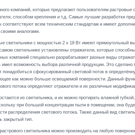
ного компаний, которые предлагают пользователям растровые 
теля, способом крепления и т.д. Самые лучшие разработки пр
 соответствуют всем техническим стандартам и имеют дополн
 своими аналогами.
е светильники с мощностью 2 х 18 Вт имеют прямоугольный вы
 самом светильнике установлены отражатели, которые способны
ых компаний специально разрабатывают разные виды отражател
 имел возможность выбора различной продукции. Это сделано п
 понадобиться сфокусированный световой поток в определённу
ющее как можно больше освещаемой поверхности. Данный функ
ового потока определяют отражатели и их различные модифика
стаются из светильника, и их можно протирать влажной губкой,
оскольку при большой концентрации пыли в помещении, она будет
ости распределения светового потока. Также данный вид свети
ь закрытый тип.
растрового светильника можно производить на любую поверхно