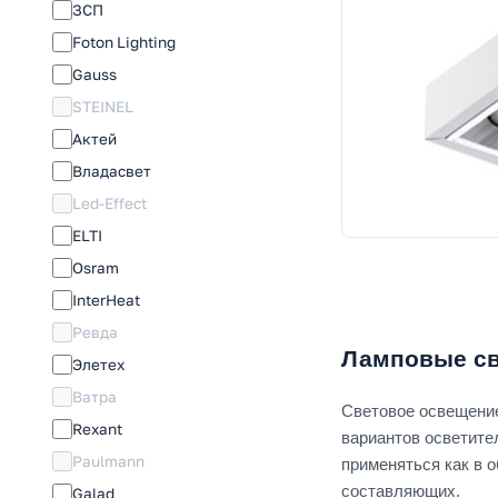
ЗСП
Foton Lighting
Gauss
STEINEL
Актей
Владасвет
Led-Effect
ELTI
Osram
InterHeat
Ревда
Ламповые св
Элетех
Ватра
Световое освещение
Rexant
вариантов осветите
Paulmann
применяться как в 
составляющих.
Galad