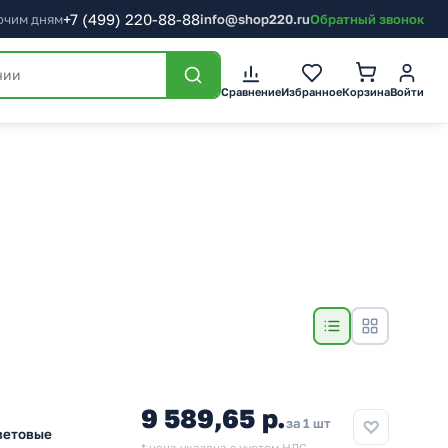
+7
(499)
220-88-88
бочим дням
info@shop220.ru
Обратный звонок
Сравнение
Избранное
Корзина
Войти
9 589,65 р.
за 1 шт
ветовые