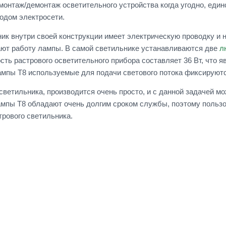
монтаж/демонтаж осветительного устройства когда угодно, един
водом электросети.
ик внутри своей конструкции имеет электрическую проводку и 
ют работу лампы. В самой светильнике устанавливаются две
л
сть растрового осветительного прибора составляет 36 Вт, что 
пы Т8 используемые для подачи светового потока фиксируютс
 светильника, производится очень просто, и с данной задачей м
пы Т8 обладают очень долгим сроком службы, поэтому пользо
рового светильника.