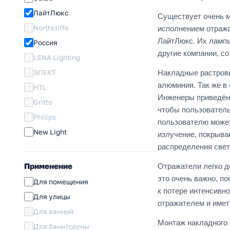
ЛайтЛюкс
Существует очень м
Northcliffe
исполнением отража
ЛайтЛюкс. Их лампы
Россия
другие компании, со
LENA Lighting
ЭЛЕКТ
Накладные растровы
алюминия. Так же в
HTL
Инженеры приведённ
Gritto
чтобы пользователь
Philips
пользователю может
New Light
излучение, покрыва
распределения свет
Применение
Отражатели легко до
это очень важно, п
Для помещения
к потере интенсивн
Для улицы
отражателем и имет
Для ванной
Монтаж накладного 
Для бани/сауны