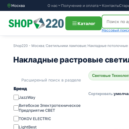
О нас
Получение и оплата
Контакты
Стар
Москва
Каталог
Массовый поиск
Shop220 - Москва
/
Светильники ламповые
/
Накладные потолочные 
Накладные растровые светил
Световые Технолог
Расширеный поиск в разделе
Бренд
умолч
Сортировать:
JazzWay
Витебское Электротехническое
Предприятие СВЕТ
TOKOV ELECTRIC
LightBest