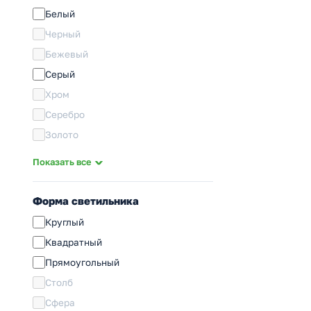
2G11
Белый
G23
Черный
G13
Бежевый
E14
Серый
E27
Хром
E40
Серебро
Золото
Стальной
Показать все
Бронза
Сатин
Форма светильника
Прозрачный
Круглый
Коричневый
Квадратный
Дымчатый
Прямоугольный
Кофейный
Столб
Матовый
Сфера