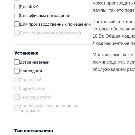
может производить 
Для ЖКХ
лампы, так это под
Для офисных помещений
Растровый светильн
Для производственных помещений
которые обеспечива
Для медицинских учреждений
18 Вт. Общая мощно
Люминесцентные лам
Установка
Монтаж ламп, как и
люминесцентные лам
Встраиваемый
обслуживанием раст
Накладной
Подвесной
Переносной
На опору/столб
Напольный, на основании, на
постамент
Тип светильника