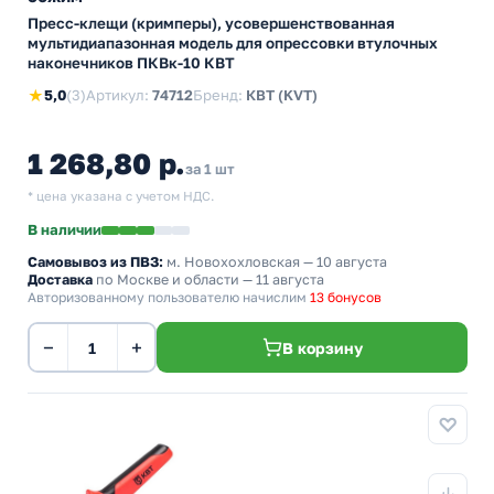
Пресс-клещи (кримперы), усовершенствованная
мультидиапазонная модель для опрессовки втулочных
наконечников ПКВк-10 КВТ
★
5,0
(3)
Артикул:
74712
Бренд:
КВТ (KVT)
1 268,80 р.
за 1 шт
* цена указана с учетом НДС.
В наличии
Самовывоз из ПВЗ:
м. Новохохловская
— 10 августа
Доставка
по Москве и области — 11 августа
Авторизованному пользователю начислим
13 бонусов
−
+
В корзину