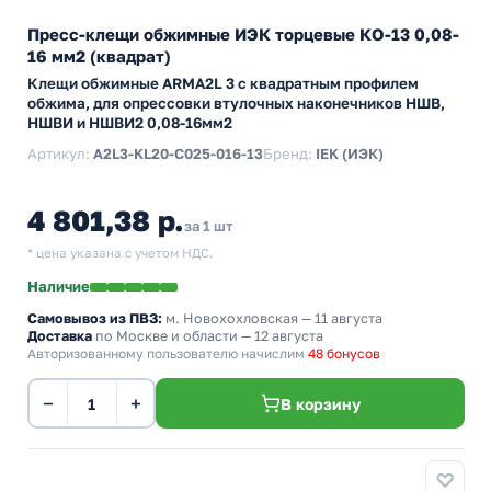
Пресс-клещи обжимные ИЭК торцевые КО-13 0,08-
16 мм2 (квадрат)
Клещи обжимные ARMA2L 3 с квадратным профилем
обжима, для опрессовки втулочных наконечников НШВ,
НШВИ и НШВИ2 0,08-16мм2
Артикул:
A2L3-KL20-C025-016-13
Бренд:
IEK (ИЭК)
4 801,38 р.
за 1 шт
* цена указана с учетом НДС.
Наличие
Самовывоз из ПВЗ:
м. Новохохловская
— 11 августа
Доставка
по Москве и области — 12 августа
Авторизованному пользователю начислим
48 бонусов
−
+
В корзину