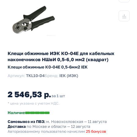
Клещи обжимные ИЭК КО-04Е для кабельных
наконечников НШвИ 0,5-6,0 мм2 (квадрат)
Клещи обжимные К0-04E 0,5-6мм2 IEK
Артикул:
TKL10-D4
Бренд:
IEK (ИЭК)
2 546,53 р.
за 1 шт
* цена указана с учетом НДС.
Наличие
Самовывоз из ПВЗ:
м. Новохохловская
— 11 августа
Доставка
по Москве и области — 12 августа
Авторизованному пользователю начислим
25 бонусов