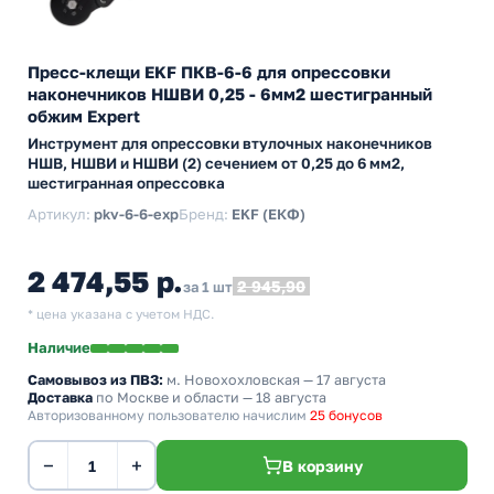
Пресс-клещи EKF ПКВ-6-6 для опрессовки
наконечников НШВИ 0,25 - 6мм2 шестигранный
обжим Expert
Инструмент для опрессовки втулочных наконечников
НШВ, НШВИ и НШВИ (2) сечением от 0,25 до 6 мм2,
шестигранная опрессовка
Артикул:
pkv-6-6-exp
Бренд:
EKF (ЕКФ)
2 474,55 р.
2 945,90
за 1 шт
* цена указана с учетом НДС.
Наличие
Самовывоз из ПВЗ:
м. Новохохловская
— 17 августа
Доставка
по Москве и области — 18 августа
Авторизованному пользователю начислим
25 бонусов
−
+
В корзину