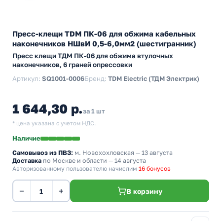
Пресс-клещи TDM ПК-06 для обжима кабельных
наконечников НШвИ 0,5-6,0мм2 (шестигранник)
Пресс клещи ТДМ ПК-06 для обжима втулочных
наконечников, 6 граней опрессовки
Артикул:
SQ1001-0006
Бренд:
TDM Electric (ТДМ Электрик)
1 644,30 р.
за 1 шт
* цена указана с учетом НДС.
Наличие
Самовывоз из ПВЗ:
м. Новохохловская
— 13 августа
Доставка
по Москве и области — 14 августа
Авторизованному пользователю начислим
16 бонусов
−
+
В корзину