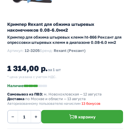
Кримпер Rexant для обжима штыревых
наконечников 0.08-6.0мм2
Кримпер для обжима штыревых клемм ht-866 Рексант для
опрессовки штыревых клемм в диапазоне 0.08-6.0 мм2
Артикул:
12-3205
Бренд:
Rexant (Рексант)
1 314,00 р.
за 1 шт
* цена указана с учетом НДС.
Наличие
Самовывоз из ПВЗ:
м. Новохохловская
— 12 августа
Доставка
по Москве и области — 13 августа
Авторизованному пользователю начислим
13 бонусов
−
+
В корзину