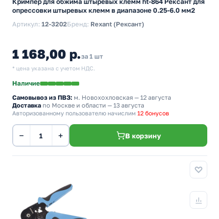
Кримпер для обжима штыревых клемм ht-864 Рексант для
опрессовки штыревых клемм в диапазоне 0.25-6.0 мм2
Артикул:
12-3202
Бренд:
Rexant (Рексант)
1 168,00 р.
за 1 шт
* цена указана с учетом НДС.
Наличие
Самовывоз из ПВЗ:
м. Новохохловская
— 12 августа
Доставка
по Москве и области — 13 августа
Авторизованному пользователю начислим
12 бонусов
−
+
В корзину