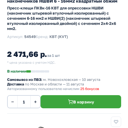
наконечников НШВИ 6 - 16мм2 квадратный обжим
Пресс-клещи ПКВк-16 КВТ для опрессовки НШВИ
(наконечник штыревой втулочный изолированный) с
сечением 6-16 мм2 и НШВИ(2) (наконечник штыревой
втулочный изолированный двойной) с сечением 2х4-2х6
мм2.
Артикул:
54549
Бренд:
КВТ (KVT)
2 471,66 р.
за 1 шт
* цена указана с учетом НДС.
В наличии
Самовывоз из ПВЗ:
м. Новохохловская
— 10 августа
Доставка
по Москве и области — 11 августа
Авторизованному пользователю начислим
25 бонусов
−
+
В корзину