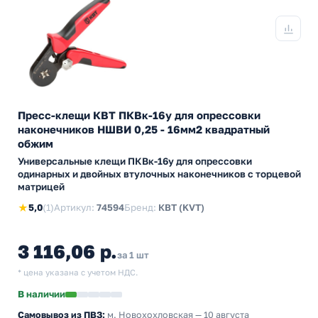
Пресс-клещи КВТ ПКВк-16у для опрессовки
наконечников НШВИ 0,25 - 16мм2 квадратный
обжим
Универсальные клещи ПКВк-16у для опрессовки
одинарных и двойных втулочных наконечников с торцевой
матрицей
★
5,0
(1)
Артикул:
74594
Бренд:
КВТ (KVT)
3 116,06 р.
за 1 шт
* цена указана с учетом НДС.
В наличии
Самовывоз из ПВЗ:
м. Новохохловская
— 10 августа