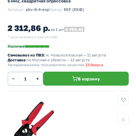
6 мм2, квадратная опрессовка
Артикул:
pkv-6-4-exp
Бренд:
EKF (ЕКФ)
2 312,86 р.
2 753,41
за 1 шт
* цена указана с учетом НДС.
Наличие
Самовывоз из ПВЗ:
м. Новохохловская
— 11 августа
Доставка
по Москве и области — 12 августа
Авторизованному пользователю начислим
23 бонуса
−
+
В корзину