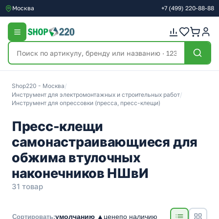
Москва
+7
(499)
220-88-88
Shop220 - Москва
/
Инструмент для электромонтажных и строительных работ
/
Инструмент для опрессовки (пресса, пресс-клещи)
Пресс-клещи
самонастраивающиеся для
обжима втулочных
наконечников НШвИ
31 товар
умолчанию ▲
цене
по наличию
Сортировать: