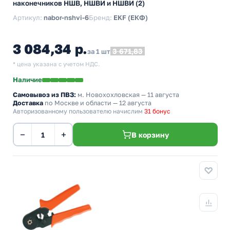
наконечников НШВ, НШВИ и НШВИ (2)
Артикул:
nabor-nshvi-6
Бренд:
EKF (ЕКФ)
3 084,34 р.
3 671,83
за 1 шт
* цена указана с учетом НДС.
Наличие
Самовывоз из ПВЗ:
м. Новохохловская
— 11 августа
Доставка
по Москве и области — 12 августа
Авторизованному пользователю начислим
31 бонус
−
+
В корзину