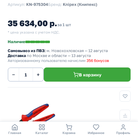
Артикул:
KN-975304
Бренд:
Knipex (Книпекс)
35 634,00 р.
за 1 шт
* цена указана с учетом НДС.
Наличие
Самовывоз из ПВЗ:
м. Новохохловская
— 12 августа
Доставка
по Москве и области — 13 августа
Авторизованному пользователю начислим
356 бонусов
−
+
В корзину
Главная
Каталог
Корзина
Избранное
Профиль