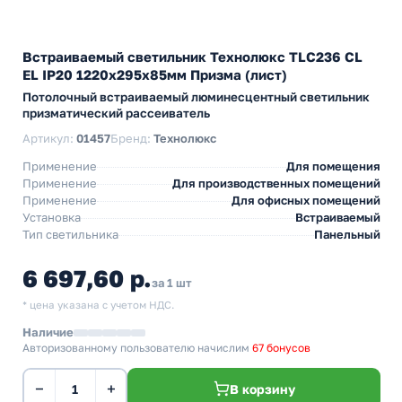
Встраиваемый светильник Технолюкс TLC236 CL
EL IP20 1220x295x85мм Призма (лист)
Потолочный встраиваемый люминесцентный светильник
призматический рассеиватель
Артикул:
01457
Бренд:
Технолюкс
Применение
Для помещения
Применение
Для производственных помещений
Применение
Для офисных помещений
Установка
Встраиваемый
Тип светильника
Панельный
6 697,60 р.
за 1 шт
* цена указана с учетом НДС.
Наличие
Авторизованному пользователю начислим
67 бонусов
−
+
В корзину