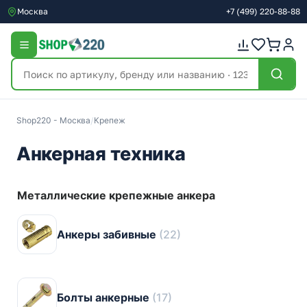
Москва
+7
(499)
220-88-88
Shop220 - Москва
/
Крепеж
Анкерная техника
Металлические крепежные анкера
Анкеры забивные
(22)
Болты анкерные
(17)