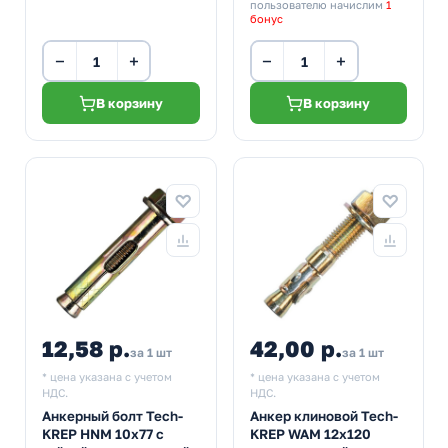
пользователю начислим
1
бонус
−
+
−
+
В корзину
В корзину
12,58 р.
42,00 р.
за 1 шт
за 1 шт
* цена указана с учетом
* цена указана с учетом
НДС.
НДС.
Анкерный болт Tech-
Анкер клиновой Tech-
KREP HNM 10х77 с
KREP WAM 12х120