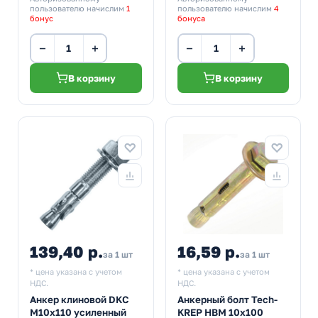
пользователю начислим
1
пользователю начислим
4
бонус
бонуса
−
+
−
+
В корзину
В корзину
139,40 р.
16,59 р.
за 1 шт
за 1 шт
* цена указана с учетом
* цена указана с учетом
НДС.
НДС.
Анкер клиновой DKC
Анкерный болт Tech-
М10х110 усиленный
KREP HBM 10х100