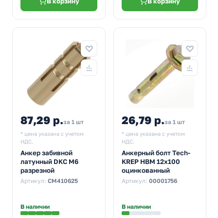
В корзину
В корзину
87,29 р.
26,79 р.
за 1 шт
за 1 шт
* цена указана с учетом
* цена указана с учетом
НДС.
НДС.
Анкер забивной
Анкерный болт Tech-
латунный DKC М6
KREP HBM 12х100
разрезной
оцинкованный
Артикул:
CM410625
Артикул:
00001756
В наличии
В наличии