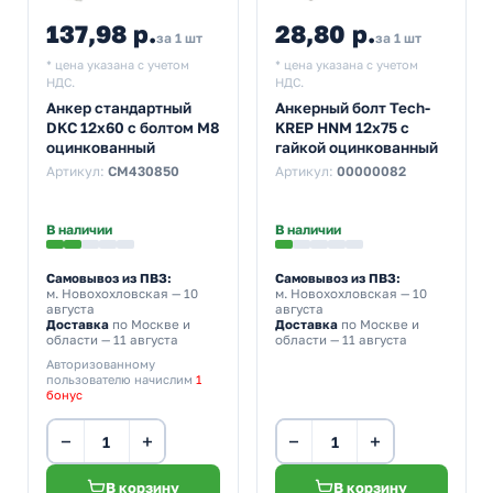
137,98 р.
28,80 р.
за 1 шт
за 1 шт
* цена указана с учетом
* цена указана с учетом
НДС.
НДС.
Анкер стандартный
Анкерный болт Tech-
DKC 12x60 с болтом М8
KREP HNM 12х75 с
оцинкованный
гайкой оцинкованный
Артикул:
CM430850
Артикул:
00000082
В наличии
В наличии
Самовывоз из ПВЗ:
Самовывоз из ПВЗ:
м. Новохохловская
— 10
м. Новохохловская
— 10
августа
августа
Доставка
по Москве и
Доставка
по Москве и
области — 11 августа
области — 11 августа
Авторизованному
пользователю начислим
1
бонус
−
+
−
+
В корзину
В корзину