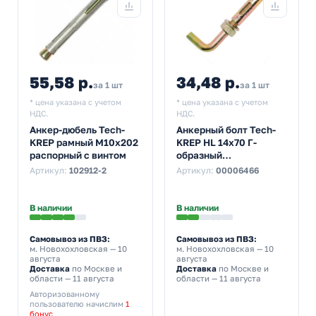
55,58 р.
34,48 р.
за 1 шт
за 1 шт
* цена указана с учетом
* цена указана с учетом
НДС.
НДС.
Анкер-дюбель Tech-
Анкерный болт Tech-
KREP рамный М10х202
KREP HL 14х70 Г-
распорный с винтом
образный
оцинкованный
Артикул:
102912-2
Артикул:
00006466
В наличии
В наличии
Самовывоз из ПВЗ:
Самовывоз из ПВЗ:
м. Новохохловская
— 10
м. Новохохловская
— 10
августа
августа
Доставка
по Москве и
Доставка
по Москве и
области — 11 августа
области — 11 августа
Авторизованному
пользователю начислим
1
бонус