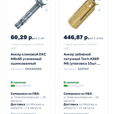
60,29 р.
446,87 р.
за 1 шт
за 1 упак
* цена указана с учетом
* цена указана с учетом
НДС.
НДС.
Анкер клиновой DKC
Анкер забивной
М8х65 усиленный
латунный Tech-KREP
оцинкованный
М6 [упаковка 10шт.
пакет 0,440кг]
Артикул:
CM480865
Артикул:
106744
В наличии
В наличии
Самовывоз из ПВЗ:
Самовывоз из ПВЗ:
м. Новохохловская
— 10
м. Новохохловская
— 10
августа
августа
Доставка
по Москве и
Доставка
по Москве и
области — 11 августа
области — 11 августа
Авторизованному
Авторизованному