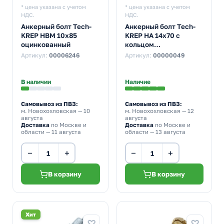
* цена указана с учетом
* цена указана с учетом
НДС.
НДС.
Анкерный болт Tech-
Анкерный болт Tech-
KREP HBM 10х85
KREP HA 14х70 с
оцинкованный
кольцом
оцинкованный
Артикул:
00006246
Артикул:
00000049
В наличии
Наличие
Самовывоз из ПВЗ:
Самовывоз из ПВЗ:
м. Новохохловская
— 10
м. Новохохловская
— 12
августа
августа
Доставка
по Москве и
Доставка
по Москве и
области — 11 августа
области — 13 августа
−
+
−
+
В корзину
В корзину
Хит