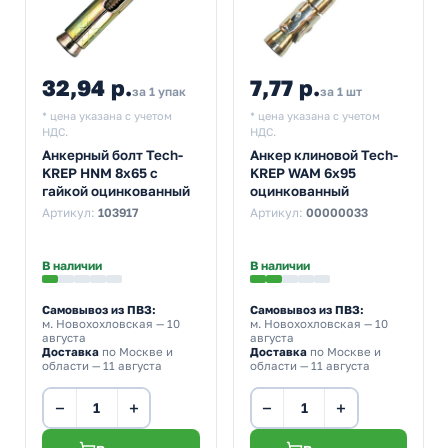
32,94 р.
7,77 р.
за 1 упак
за 1 шт
* цена указана с учетом
* цена указана с учетом
НДС.
НДС.
Анкерный болт Tech-
Анкер клиновой Tech-
KREP HNM 8х65 с
KREP WAM 6х95
гайкой оцинкованный
оцинкованный
Артикул:
103917
Артикул:
00000033
В наличии
В наличии
Самовывоз из ПВЗ:
Самовывоз из ПВЗ:
м. Новохохловская
— 10
м. Новохохловская
— 10
августа
августа
Доставка
по Москве и
Доставка
по Москве и
области — 11 августа
области — 11 августа
−
+
−
+