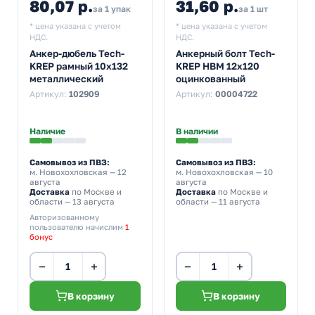
80,07 р.
31,60 р.
за 1 упак
за 1 шт
* цена указана с учетом
* цена указана с учетом
НДС.
НДС.
Анкер-дюбель Tech-
Анкерный болт Tech-
KREP рамный 10х132
KREP HBM 12х120
металлический
оцинкованный
Артикул:
102909
Артикул:
00004722
Наличие
В наличии
Самовывоз из ПВЗ:
Самовывоз из ПВЗ:
м. Новохохловская
— 12
м. Новохохловская
— 10
августа
августа
Доставка
по Москве и
Доставка
по Москве и
области — 13 августа
области — 11 августа
Авторизованному
пользователю начислим
1
бонус
−
+
−
+
В корзину
В корзину