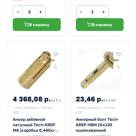
−
+
−
+
В корзину
В корзину
4 368,08 р.
23,46 р.
за 1 упак
за 1 шт
* цена указана с учетом
* цена указана с учетом
НДС.
НДС.
Анкер забивной
Анкерный болт Tech-
латунный Tech-KREP
KREP HBM 10х130
М6 [коробка 0,440кг
оцинкованный
100шт]