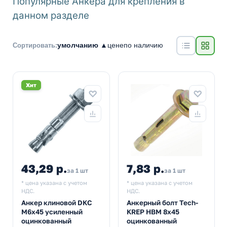
Популярные Анкера для крепления в
данном разделе
умолчанию ▲
цене
по наличию
Сортировать:
Хит
43,29 р.
7,83 р.
за 1 шт
за 1 шт
* цена указана с учетом
* цена указана с учетом
НДС.
НДС.
Анкер клиновой DKC
Анкерный болт Tech-
М6х45 усиленный
KREP HBM 8х45
оцинкованный
оцинкованный