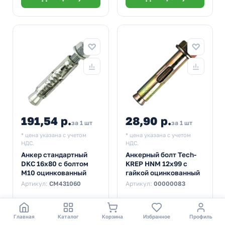
191,54 р.
28,90 р.
за 1 шт
за 1 шт
* цена указана с учетом
* цена указана с учетом
НДС.
НДС.
Анкер стандартный
Анкерный болт Tech-
DKC 16x80 с болтом
KREP HNM 12х99 с
М10 оцинкованный
гайкой оцинкованный
Артикул:
CM431060
Артикул:
00000083
В наличии
В наличии
Главная
Каталог
Корзина
Избранное
Профиль