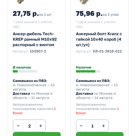
27,75 р.
75,96 р.
за 1 шт
за 1 упак
* цена указана с учетом
* цена указана с учетом
НДС.
НДС.
Анкер-дюбель Tech-
Анкерный болт Kranz с
KREP рамный М10х92
гайкой 10х40 короб [4
распорный с винтом
шт/уп]
Артикул:
102907-2
Артикул:
KR-01-3818-012
В наличии
Наличие
Самовывоз из ПВЗ:
Самовывоз из ПВЗ:
м. Новохохловская
— 10
м. Новохохловская
— 13
августа
августа
Доставка
по Москве и
Доставка
по Москве и
области — 11 августа
области — 14 августа
Авторизованному
Авторизованному
пользователю начислим
1
пользователю начислим
1
бонус
бонус
−
+
−
+