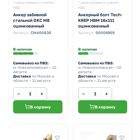
* цена указана с учетом
* цена указана с учетом
НДС.
НДС.
Анкер забивной
Анкерный болт Tech-
стальной DKC М8
KREP HBM 16х111
оцинкованный
оцинкованный
Артикул:
CM400830
Артикул:
00006905
В наличии
В наличии
Самовывоз из ПВЗ:
Самовывоз из ПВЗ:
м. Новохохловская
— 10
м. Новохохловская
— 10
августа
августа
Доставка
по Москве и
Доставка
по Москве и
области — 11 августа
области — 11 августа
−
+
−
+
В корзину
В корзину