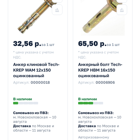
32,56 р.
65,50 р.
за 1 шт
за 1 шт
* цена указана с учетом
* цена указана с учетом
НДС.
НДС.
Анкер клиновой Tech-
Анкерный болт Tech-
KREP WAM 12х150
KREP HBM 16х150
оцинкованный
оцинкованный
Артикул:
00000018
Артикул:
00006906
В наличии
В наличии
Самовывоз из ПВЗ:
Самовывоз из ПВЗ:
м. Новохохловская
— 10
м. Новохохловская
— 10
августа
августа
Доставка
по Москве и
Доставка
по Москве и
области — 11 августа
области — 11 августа
Авторизованному