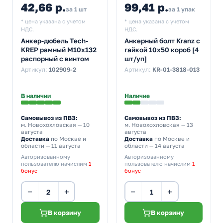
42,66 р.
99,41 р.
за 1 шт
за 1 упак
* цена указана с учетом
* цена указана с учетом
НДС.
НДС.
Анкер-дюбель Tech-
Анкерный болт Kranz с
KREP рамный М10х132
гайкой 10х50 короб [4
распорный с винтом
шт/уп]
Артикул:
102909-2
Артикул:
KR-01-3818-013
В наличии
Наличие
Самовывоз из ПВЗ:
Самовывоз из ПВЗ:
м. Новохохловская
— 10
м. Новохохловская
— 13
августа
августа
Доставка
по Москве и
Доставка
по Москве и
области — 11 августа
области — 14 августа
Авторизованному
Авторизованному
пользователю начислим
1
пользователю начислим
1
бонус
бонус
−
+
−
+
В корзину
В корзину