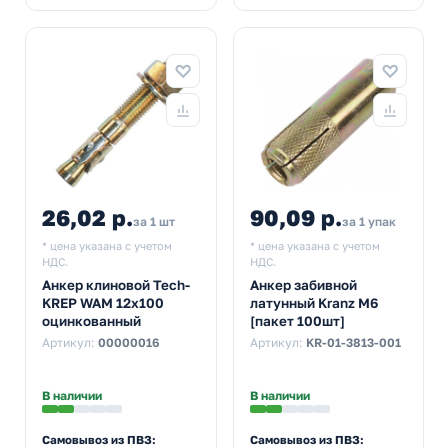
26,02 р.
90,09 р.
за 1 шт
за 1 упак
* цена указана с учетом
* цена указана с учетом
НДС.
НДС.
Анкер клиновой Tech-
Анкер забивной
KREP WAM 12х100
латунный Kranz М6
оцинкованный
[пакет 100шт]
Артикул:
00000016
Артикул:
KR-01-3813-001
В наличии
В наличии
Самовывоз из ПВЗ:
Самовывоз из ПВЗ: