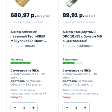
680,97 р.
89,91 р.
за 1 упак
за 1 шт
* цена указана с учетом
* цена указана с учетом
НДС.
НДС.
Анкер забивной
Анкер стандартный
латунный Tech-KREP
DKC 10x55 с болтом М6
М8 [упаковка 10шт.
оцинкованный
пакет 0,081кг]
Артикул:
106745
Артикул:
CM430645
Наличие
В наличии
Самовывоз из ПВЗ:
Самовывоз из ПВЗ:
м. Новохохловская
— 12
м. Новохохловская
— 10
августа
августа
Доставка
по Москве и
Доставка
по Москве и
области — 13 августа
области — 11 августа
Авторизованному
Авторизованному
пользователю начислим
7
пользователю начислим
1
бонусов
бонус
−
+
−
+