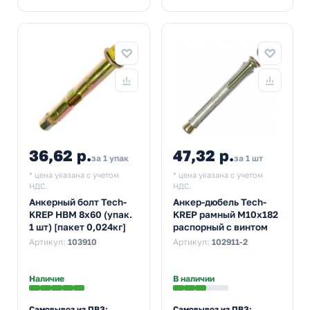
36,62 р.
47,32 р.
за 1 упак
за 1 шт
* цена указана с учетом
* цена указана с учетом
НДС.
НДС.
Анкерный болт Tech-
Анкер-дюбель Tech-
KREP HBM 8х60 (упак.
KREP рамный М10х182
1 шт) [пакет 0,024кг]
распорный с винтом
Артикул:
103910
Артикул:
102911-2
Наличие
В наличии
Самовывоз из ПВЗ:
Самовывоз из ПВЗ: