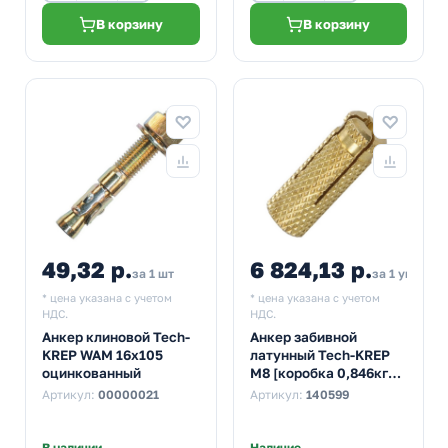
В корзину
В корзину
49,32 р.
6 824,13 р.
за 1 шт
за 1 упак
* цена указана с учетом
* цена указана с учетом
НДС.
НДС.
Анкер клиновой Tech-
Анкер забивной
KREP WAM 16х105
латунный Tech-KREP
оцинкованный
М8 [коробка 0,846кг
100шт]
Артикул:
00000021
Артикул:
140599
В наличии
Наличие