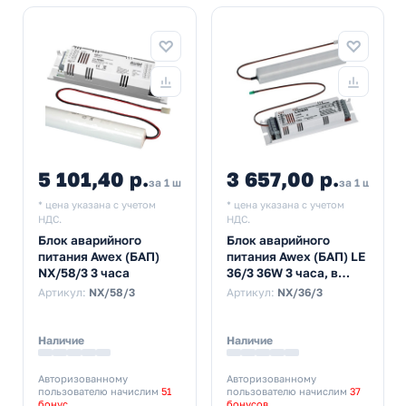
5 101,40 р.
3 657,00 р.
за 1 шт
за 1 шт
* цена указана с учетом
* цена указана с учетом
НДС.
НДС.
Блок аварийного
Блок аварийного
питания Awex (БАП)
питания Awex (БАП) LE
NX/58/3 3 часа
36/3 36W 3 часа, в
комплекте с ЭПРА
Артикул:
NX/58/3
Артикул:
NX/36/3
(15831)
Наличие
Наличие
Авторизованному
Авторизованному
пользователю начислим
51
пользователю начислим
37
бонус
бонусов