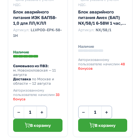
НДС.
НДС.
Блок аварийного
Блок аварийного
питания ИЭК БАП58-
питания Awex (БАП)
1,0 для ЛЛ/КЛЛ
NX/58/1 6-58W 1 час,
Ni-CD 4.8V 1.5Ah
Артикул:
LLVPOD-EPK-58-
Артикул:
NX/58/1
1H
Наличие
Наличие
Авторизованному
пользователю начислим
48
Самовывоз из ПВЗ:
бонусов
м. Новохохловская
— 11
августа
Доставка
по Москве и
области — 12 августа
Авторизованному
пользователю начислим
33
бонуса
−
+
−
+
В корзину
В корзину