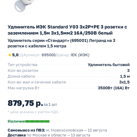
Удлинитель ИЭК Standard У03 3х2P+PE 3 розетки с
заземлением 1,5м 3х1,5мм2 16А/250В белый
Удлинитель серии «Стандарт» (695001) Легранд на 3
розетки с кабелем 1,5 метра
★
5,0
(1)
Артикул:
695001
Бренд:
IEK (ИЭК)
Тип устройства
Удлинитель бытовой
Кол-во розеток
3
Длина кабеля
1,5 м
Кол-во жил и сечение кабеля
3х1,5
Max нагрузка Вт
3500Вт (16А) Вт
879,75 р.
за 1 шт
* цена указана с учетом НДС.
Наличие
Самовывоз из ПВЗ:
м. Новохохловская
— 12 августа
Доставка
по Москве и области — 13 августа