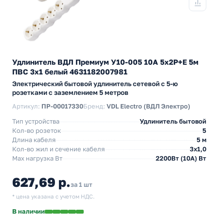
Удлинитель ВДЛ Премиум У10-005 10А 5х2P+E 5м
ПВС 3х1 белый 4631182007981
Электрический бытовой удлинитель сетевой с 5-ю
розетками с заземлением 5 метров
Артикул:
ПР-00017330
Бренд:
VDL Electro (ВДЛ Электро)
Тип устройства
Удлинитель бытовой
Кол-во розеток
5
Длина кабеля
5 м
Кол-во жил и сечение кабеля
3х1,0
Max нагрузка Вт
2200Вт (10А) Вт
627,69 р.
за 1 шт
* цена указана с учетом НДС.
В наличии