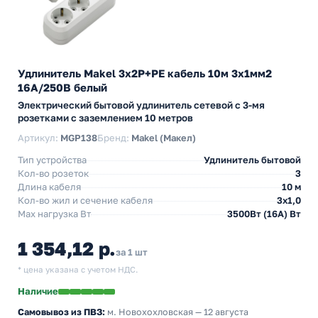
Удлинитель Makel 3х2P+PE кабель 10м 3х1мм2
16А/250В белый
Электрический бытовой удлинитель сетевой с 3-мя
розетками с заземлением 10 метров
Артикул:
MGP138
Бренд:
Makel (Макел)
Тип устройства
Удлинитель бытовой
Кол-во розеток
3
Длина кабеля
10 м
Кол-во жил и сечение кабеля
3х1,0
Max нагрузка Вт
3500Вт (16А) Вт
1 354,12 р.
за 1 шт
* цена указана с учетом НДС.
Наличие
Самовывоз из ПВЗ:
м. Новохохловская
— 12 августа