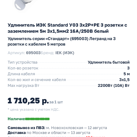
Удлинитель ИЭК Standard У03 3х2P+PE 3 розетки с
заземлением 5м 3х1,5мм2 16А/250В белый
Удлинитель серии «Стандарт» (695003) Легранд на 3
розетки с кабелем 5 метров
Артикул:
695003
Бренд:
IEK (ИЭК)
Тип устройства
Удлинитель бытовой
Кол-во розеток
3
Длина кабеля
5 м
Кол-во жил и сечение кабеля
3х1,5
Max нагрузка Вт
2200Вт (10А) Вт
1 710,25 р.
за 1 шт
* цена указана с учетом НДС.
Наличие
Самовывоз из ПВЗ:
м. Новохохловская
— 12 августа
Доставка
по Москве и области — 13 августа