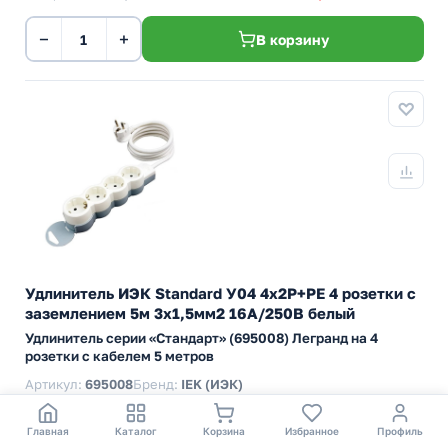
−
+
В корзину
Удлинитель ИЭК Standard У04 4х2P+PE 4 розетки с
заземлением 5м 3х1,5мм2 16А/250В белый
Удлинитель серии «Стандарт» (695008) Легранд на 4
розетки с кабелем 5 метров
Артикул:
695008
Бренд:
IEK (ИЭК)
Тип устройства
Удлинитель бытовой
Главная
Каталог
Корзина
Избранное
Профиль
Кол-во розеток
4