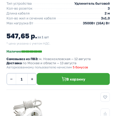
Тип устройства
Удлинитель бытовой
Кол-во розеток
3
Длина кабеля
2 м
Кол-во жил и сечение кабеля
3х1,0
Max нагрузка Вт
3500Вт (16А) Вт
547,65 р.
за 1 шт
* цена указана с учетом НДС.
Наличие
Самовывоз из ПВЗ:
м. Новохохловская
— 12 августа
Доставка
по Москве и области — 13 августа
Авторизованному пользователю начислим
5 бонусов
−
+
В корзину