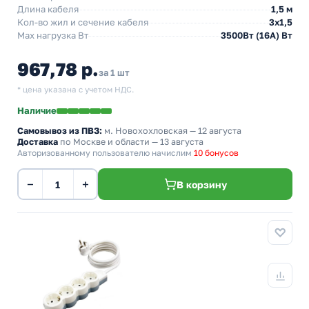
Длина кабеля
1,5 м
Кол-во жил и сечение кабеля
3х1,5
Max нагрузка Вт
3500Вт (16А) Вт
967,78 р.
за 1 шт
* цена указана с учетом НДС.
Наличие
Самовывоз из ПВЗ:
м. Новохохловская
— 12 августа
Доставка
по Москве и области — 13 августа
Авторизованному пользователю начислим
10 бонусов
−
+
В корзину