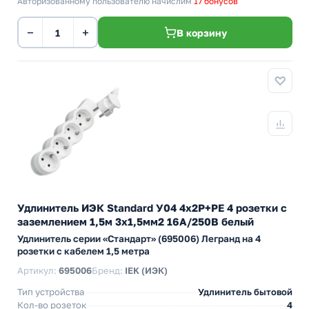
Авторизованному пользователю начислим
17 бонусов
−
+
В корзину
Удлинитель ИЭК Standard У04 4х2P+PE 4 розетки с
заземлением 1,5м 3х1,5мм2 16А/250В белый
Удлинитель серии «Стандарт» (695006) Легранд на 4
розетки с кабелем 1,5 метра
Артикул:
695006
Бренд:
IEK (ИЭК)
Тип устройства
Удлинитель бытовой
Кол-во розеток
4