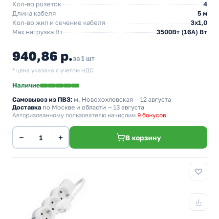
Кол-во розеток
4
Длина кабеля
5 м
Кол-во жил и сечение кабеля
3х1,0
Max нагрузка Вт
3500Вт (16А) Вт
940,86 р.
за 1 шт
* цена указана с учетом НДС.
Наличие
Самовывоз из ПВЗ:
м. Новохохловская
— 12 августа
Доставка
по Москве и области — 13 августа
Авторизованному пользователю начислим
9 бонусов
−
+
В корзину