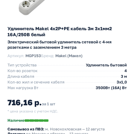
Удлинитель Makel 4х2P+PE кабель 3м 3х1мм2
16А/250В белый
Электрический бытовой удлинитель сетевой с 4-мя
розетками с заземлением 3 метра
Артикул:
MGP153
Бренд:
Makel (Макел)
Тип устройства
Удлинитель бытовой
Кол-во розеток
4
Длина кабеля
3 м
Кол-во жил и сечение кабеля
3х1,0
Max нагрузка Вт
3500Вт (16А) Вт
716,16 р.
за 1 шт
* цена указана с учетом НДС.
Наличие
Самовывоз из ПВЗ:
м. Новохохловская
— 12 августа
Доставка
по Москве и области — 13 августа