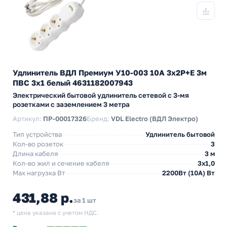
Удлинитель ВДЛ Премиум У10-003 10А 3х2P+E 3м
ПВС 3х1 белый 4631182007943
Электрический бытовой удлинитель сетевой с 3-мя
розетками с заземлением 3 метра
Артикул:
ПР-00017326
Бренд:
VDL Electro (ВДЛ Электро)
Тип устройства
Удлинитель бытовой
Кол-во розеток
3
Длина кабеля
3 м
Кол-во жил и сечение кабеля
3х1,0
Max нагрузка Вт
2200Вт (10А) Вт
431,88 р.
за 1 шт
* цена указана с учетом НДС.