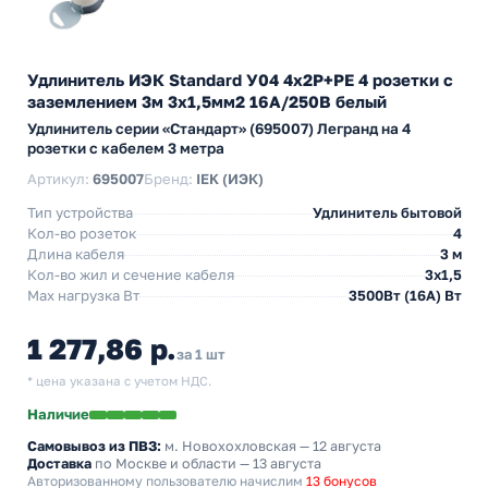
Удлинитель ИЭК Standard У04 4х2P+PE 4 розетки с
заземлением 3м 3х1,5мм2 16А/250В белый
Удлинитель серии «Стандарт» (695007) Легранд на 4
розетки с кабелем 3 метра
Артикул:
695007
Бренд:
IEK (ИЭК)
Тип устройства
Удлинитель бытовой
Кол-во розеток
4
Длина кабеля
3 м
Кол-во жил и сечение кабеля
3х1,5
Max нагрузка Вт
3500Вт (16А) Вт
1 277,86 р.
за 1 шт
* цена указана с учетом НДС.
Наличие
Самовывоз из ПВЗ:
м. Новохохловская
— 12 августа
Доставка
по Москве и области — 13 августа
Авторизованному пользователю начислим
13 бонусов