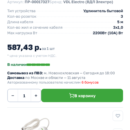
Артикул:
ПР-00017327
Бренд:
VDL Electro (ВДЛ Электро)
Тип устройства
Удлинитель бытовой
Кол-во розеток
3
Длина кабеля
5 м
Кол-во жил и сечение кабеля
3х1,0
Max нагрузка Вт
2200Вт (10А) Вт
587,43 р.
за 1 шт
* цена указана с учетом НДС.
В наличии
Самовывоз из ПВЗ:
м. Новохохловская
— Сегодня до 18:00
Доставка
по Москве и области — 11 августа
Авторизованному пользователю начислим
6 бонусов
−
+
В корзину