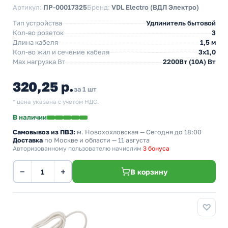
Артикул:
ПР-00017325
Бренд:
VDL Electro (ВДЛ Электро)
Тип устройства
Удлинитель бытовой
Кол-во розеток
3
Длина кабеля
1,5 м
Кол-во жил и сечение кабеля
3х1,0
Max нагрузка Вт
2200Вт (10А) Вт
320,25 р.
за 1 шт
* цена указана с учетом НДС.
В наличии
Самовывоз из ПВЗ:
м. Новохохловская
— Сегодня до 18:00
Доставка
по Москве и области — 11 августа
Авторизованному пользователю начислим
3 бонуса
−
+
В корзину