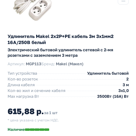
Удлинитель Makel 2х2P+PE кабель 3м 3х1мм2
16А/250В белый
Электрический бытовой удлинитель сетевой с 2-мя
розетками с заземлением 3 метра
Артикул:
MGP113
Бренд:
Makel (Макел)
Тип устройства
Удлинитель бытовой
Кол-во розеток
2
Длина кабеля
3 м
Кол-во жил и сечение кабеля
3х1,0
Max нагрузка Вт
3500Вт (16А) Вт
615,88 р.
за 1 шт
* цена указана с учетом НДС.
Наличие