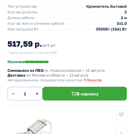
Тип устройства
Удлинитель бытовой
Кол-во розеток
2
Длина кабеля
2 м
Кол-во жил и сечение кабеля
3х1,0
Max нагрузка Вт
3500Вт (16А) Вт
517,59 р.
за 1 шт
* цена указана с учетом НДС.
Наличие
Самовывоз из ПВЗ:
м. Новохохловская
— 12 августа
Доставка
по Москве и области — 13 августа
Авторизованному пользователю начислим
5 бонусов
−
+
В корзину