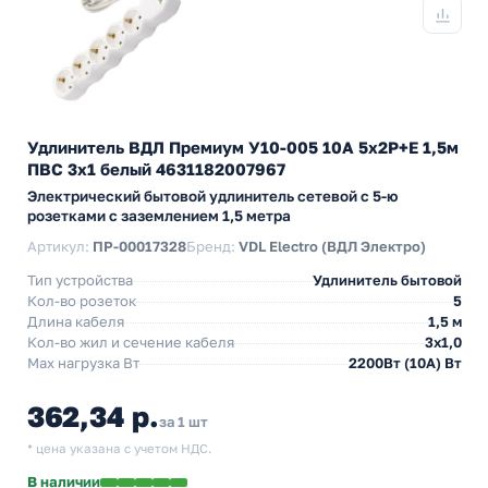
Удлинитель ВДЛ Премиум У10-005 10А 5х2P+E 1,5м
ПВС 3х1 белый 4631182007967
Электрический бытовой удлинитель сетевой с 5-ю
розетками с заземлением 1,5 метра
Артикул:
ПР-00017328
Бренд:
VDL Electro (ВДЛ Электро)
Тип устройства
Удлинитель бытовой
Кол-во розеток
5
Длина кабеля
1,5 м
Кол-во жил и сечение кабеля
3х1,0
Max нагрузка Вт
2200Вт (10А) Вт
362,34 р.
за 1 шт
* цена указана с учетом НДС.
В наличии