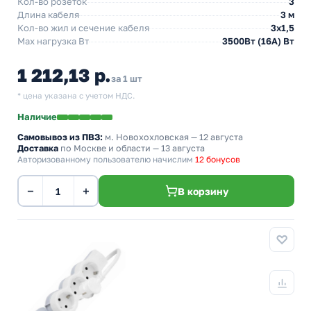
Кол-во розеток
3
Длина кабеля
3 м
Кол-во жил и сечение кабеля
3х1,5
Max нагрузка Вт
3500Вт (16А) Вт
1 212,13 р.
за 1 шт
* цена указана с учетом НДС.
Наличие
Самовывоз из ПВЗ:
м. Новохохловская
— 12 августа
Доставка
по Москве и области — 13 августа
Авторизованному пользователю начислим
12 бонусов
−
+
В корзину