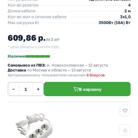
Кол-во розеток
4
Длина кабеля
2 м
Кол-во жил и сечение кабеля
3х1,0
Max нагрузка Вт
3500Вт (16А) Вт
609,86 р.
за 1 шт
* цена указана с учетом НДС.
Наличие
Самовывоз из ПВЗ:
м. Новохохловская
— 12 августа
Доставка
по Москве и области — 13 августа
Авторизованному пользователю начислим
6 бонусов
−
+
В корзину