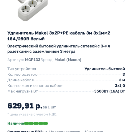
Удлинитель Makel 3х2P+PE кабель 3м 3х1мм2
16А/250В белый
Электрический бытовой удлинитель сетевой с 3-мя
розетками с заземлением 3 метра
Артикул:
MGP133
Бренд:
Makel (Макел)
Тип устройства
Удлинитель бытовой
Кол-во розеток
3
Длина кабеля
3 м
Кол-во жил и сечение кабеля
3х1,0
Max нагрузка Вт
3500Вт (16А) Вт
629,91 р.
за 1 шт
* цена указана с учетом НДС.
Наличие
Самовывоз из ПВЗ:
м. Новохохловская
— 12 августа