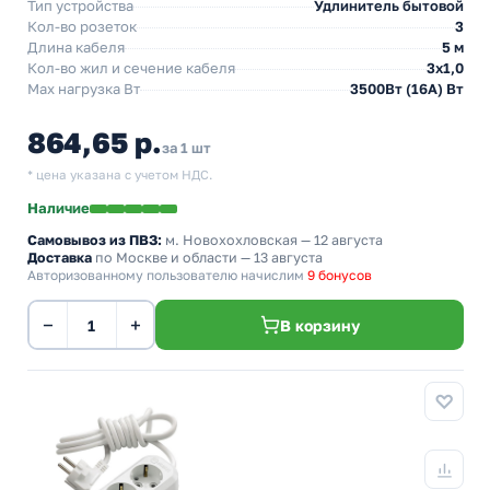
Тип устройства
Удлинитель бытовой
Кол-во розеток
3
Длина кабеля
5 м
Кол-во жил и сечение кабеля
3х1,0
Max нагрузка Вт
3500Вт (16А) Вт
864,65 р.
за 1 шт
* цена указана с учетом НДС.
Наличие
Самовывоз из ПВЗ:
м. Новохохловская
— 12 августа
Доставка
по Москве и области — 13 августа
Авторизованному пользователю начислим
9 бонусов
−
+
В корзину