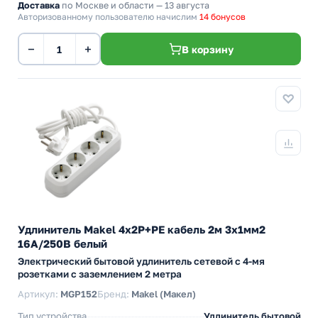
Доставка
по Москве и области — 13 августа
Авторизованному пользователю начислим
14 бонусов
−
+
В корзину
Удлинитель Makel 4х2P+PE кабель 2м 3х1мм2
16А/250В белый
Электрический бытовой удлинитель сетевой с 4-мя
розетками с заземлением 2 метра
Артикул:
MGP152
Бренд:
Makel (Макел)
Тип устройства
Удлинитель бытовой