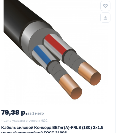
79,38 р.
за 1 метр
* цена указана с учетом НДС.
Кабель силовой Конкорд ВВГнг(А)-FRLS (180) 2х1,5
медный огнестойкий ГОСТ 31996