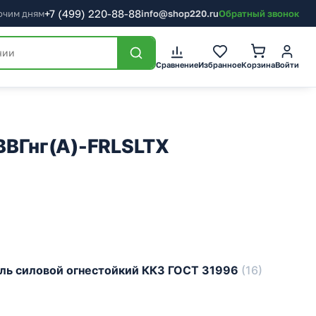
+7
(499)
220-88-88
бочим дням
info@shop220.ru
Обратный звонок
Сравнение
Избранное
Корзина
Войти
 ВВГнг(А)-FRLSLTX
ель силовой огнестойкий ККЗ ГОСТ 31996
(16)