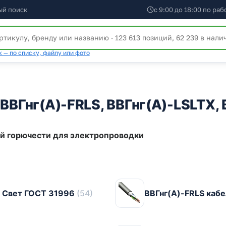
ый поиск
с 9:00 до 18:00 по ра
 — по списку, файлу или фото
 ВВГнг(А)-FRLS, ВВГнг(А)-LSLTX,
й горючести для электропроводки
й Свет ГОСТ 31996
(54)
ВВГнг(А)-FRLS каб