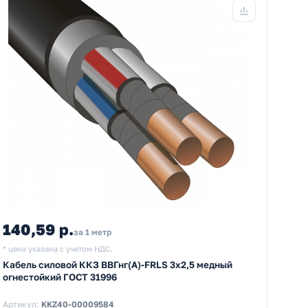
140,59 р.
за 1 метр
* цена указана с учетом НДС.
Кабель силовой ККЗ ВВГнг(А)-FRLS 3х2,5 медный
огнестойкий ГОСТ 31996
Артикул:
KKZ40-00009584