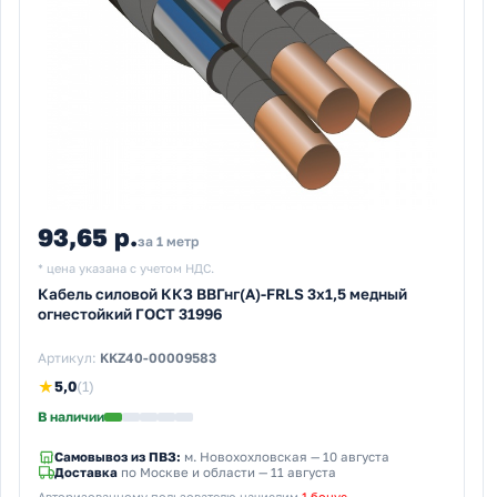
93,65 р.
за 1 метр
* цена указана с учетом НДС.
Кабель силовой ККЗ ВВГнг(А)-FRLS 3х1,5 медный
огнестойкий ГОСТ 31996
Артикул:
KKZ40-00009583
★
5,0
(1)
В наличии
Самовывоз из ПВЗ:
м. Новохохловская
— 10 августа
Доставка
по Москве и области — 11 августа
Авторизованному пользователю начислим
1 бонус