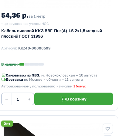
54,36 р.
за 1 метр
* цена указана с учетом НДС.
Кабель силовой ККЗ ВВГ-Пнг(А)-LS 2х1,5 медный
плоский ГОСТ 31996
Артикул:
KKZ40-00000509
В наличии
Самовывоз из ПВЗ:
м. Новохохловская
— 10 августа
Доставка
по Москве и области — 11 августа
Авторизованному пользователю начислим
1 бонус
−
+
В корзину
Хит