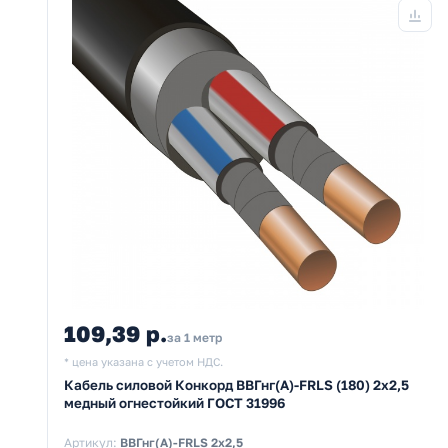
109,39 р.
за 1 метр
* цена указана с учетом НДС.
Кабель силовой Конкорд ВВГнг(А)-FRLS (180) 2х2,5
медный огнестойкий ГОСТ 31996
Артикул:
ВВГнг(А)-FRLS 2х2,5