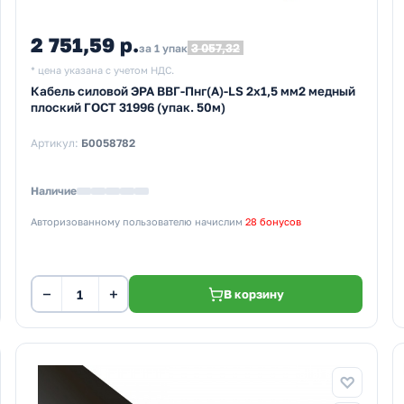
2 751,59 р.
3 057,32
за 1 упак
* цена указана с учетом НДС.
Кабель силовой ЭРА ВВГ-Пнг(А)-LS 2х1,5 мм2 медный
плоский ГОСТ 31996 (упак. 50м)
Артикул:
Б0058782
Наличие
Авторизованному пользователю начислим
28 бонусов
−
+
В корзину