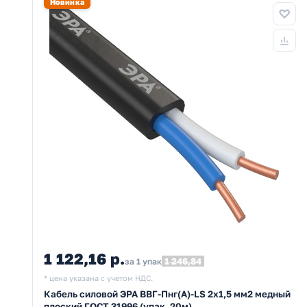
Новинка
1 122,16 р.
1 246,84
за 1 упак
* цена указана с учетом НДС.
Кабель силовой ЭРА ВВГ-Пнг(А)-LS 2х1,5 мм2 медный
плоский ГОСТ 31996 (упак. 20м)