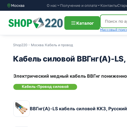
О нас
Получение и оплата
Контакты
Стар
Москва
Каталог
Массовый поиск
Shop220 - Москва
/
Кабель и провод
Кабель силовой ВВГнг(А)-LS,
Электрический медный кабель ВВГнг пониженно
Кабель-Провод силовой
ВВГнг(А)-LS кабель силовой ККЗ, Русски