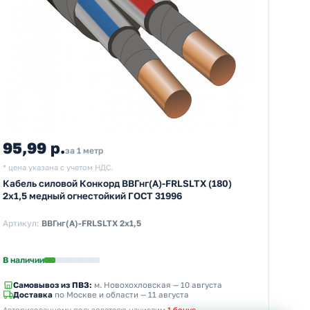
95,99 р.
за 1 метр
* цена указана с учетом НДС.
Кабель силовой Конкорд ВВГнг(А)-FRLSLTX (180)
2х1,5 медный огнестойкий ГОСТ 31996
Артикул:
ВВГнг(А)-FRLSLTX 2х1,5
В наличии
Самовывоз из ПВЗ:
м. Новохохловская
— 10 августа
Доставка
по Москве и области — 11 августа
Авторизованному пользователю начислим
1 бонус