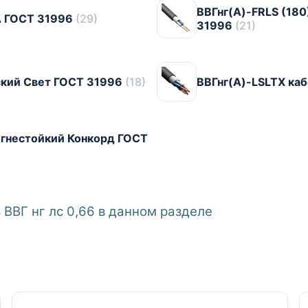
ВВГнг(А)-FRLS (180
РА ГОСТ 31996
(29)
31996
(21)
сский Свет ГОСТ 31996
(18)
ВВГнг(А)-LSLTX ка
огнестойкий Конкорд ГОСТ
ВВГ нг лс 0,66 в данном разделе