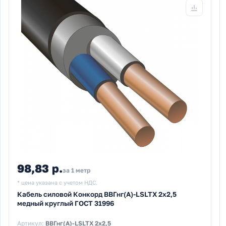
98,83 р.
за 1 метр
* цена указана с учетом НДС.
Кабель силовой Конкорд ВВГнг(А)-LSLTX 2х2,5
медный круглый ГОСТ 31996
Артикул:
ВВГнг(А)-LSLTX 2х2,5