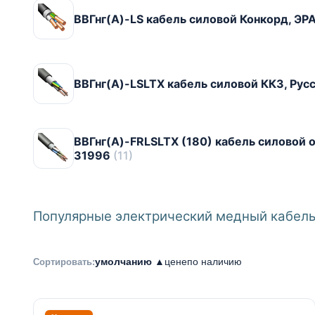
ВВГнг(А)-LS кабель силовой Конкорд, Э
ВВГнг(А)-LSLTX кабель силовой ККЗ, Ру
ВВГнг(А)-FRLSLTX (180) кабель силовой 
31996
(11)
Популярные электрический медный кабель 
умолчанию ▲
цене
по наличию
Сортировать: