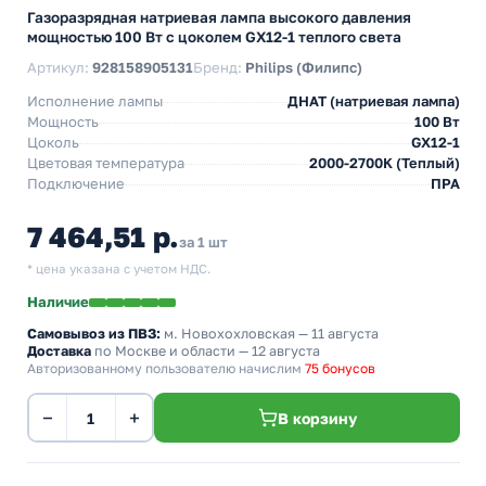
Газоразрядная натриевая лампа высокого давления
мощностью 100 Вт с цоколем GX12-1 теплого света
Артикул:
928158905131
Бренд:
Philips (Филипс)
Исполнение лампы
ДНАТ (натриевая лампа)
Мощность
100 Вт
Цоколь
GX12-1
Цветовая температура
2000-2700K (Теплый)
Подключение
ПРА
7 464,51 р.
за 1 шт
* цена указана с учетом НДС.
Наличие
Самовывоз из ПВЗ:
м. Новохохловская
— 11 августа
Доставка
по Москве и области — 12 августа
Авторизованному пользователю начислим
75 бонусов
−
+
В корзину