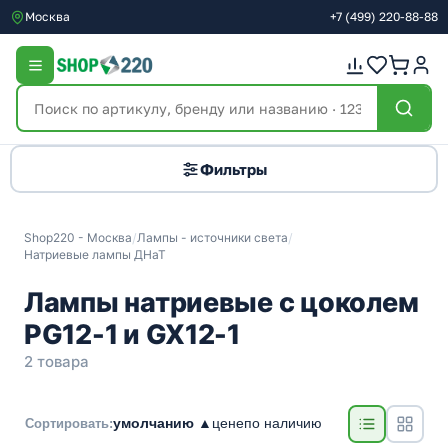
Москва
+7
(499)
220-88-88
Фильтры
Shop220 - Москва
/
Лампы - источники света
/
Натриевые лампы ДНаТ
Лампы натриевые с цоколем
PG12-1 и GX12-1
2 товара
умолчанию ▲
цене
по наличию
Сортировать: