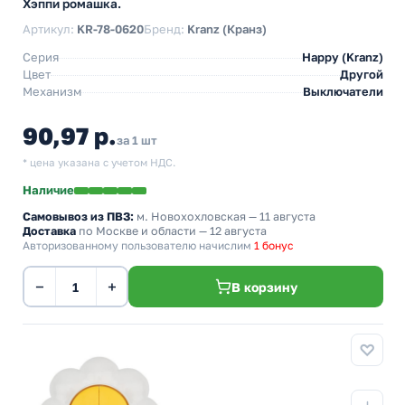
Хэппи ромашка.
Артикул:
KR-78-0620
Бренд:
Kranz (Кранз)
Серия
Happy (Kranz)
Цвет
Другой
Механизм
Выключатели
90,97 р.
за 1 шт
* цена указана с учетом НДС.
Наличие
Самовывоз из ПВЗ:
м. Новохохловская
— 11 августа
Доставка
по Москве и области — 12 августа
Авторизованному пользователю начислим
1 бонус
−
+
В корзину