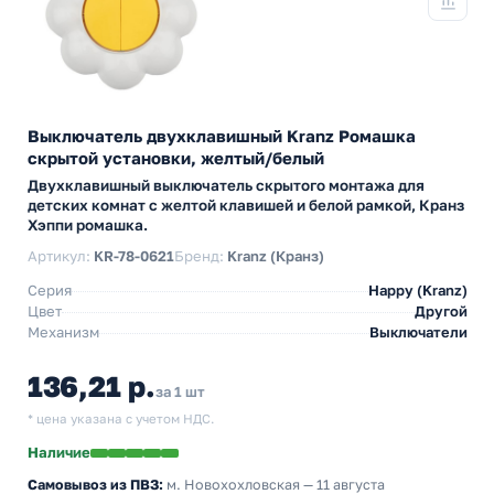
Выключатель двухклавишный Kranz Ромашка
скрытой установки, желтый/белый
Двухклавишный выключатель скрытого монтажа для
детских комнат с желтой клавишей и белой рамкой, Кранз
Хэппи ромашка.
Артикул:
KR-78-0621
Бренд:
Kranz (Кранз)
Серия
Happy (Kranz)
Цвет
Другой
Механизм
Выключатели
136,21 р.
за 1 шт
* цена указана с учетом НДС.
Наличие
Самовывоз из ПВЗ:
м. Новохохловская
— 11 августа