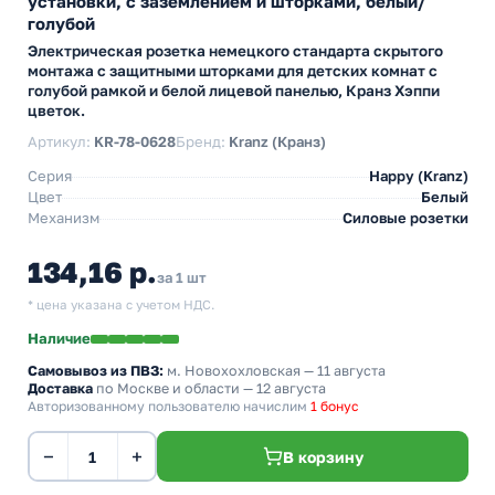
установки, с заземлением и шторками, белый/
голубой
Электрическая розетка немецкого стандарта скрытого
монтажа с защитными шторками для детских комнат с
голубой рамкой и белой лицевой панелью, Кранз Хэппи
цветок.
Артикул:
KR-78-0628
Бренд:
Kranz (Кранз)
Серия
Happy (Kranz)
Цвет
Белый
Механизм
Силовые розетки
134,16 р.
за 1 шт
* цена указана с учетом НДС.
Наличие
Самовывоз из ПВЗ:
м. Новохохловская
— 11 августа
Доставка
по Москве и области — 12 августа
Авторизованному пользователю начислим
1 бонус
−
+
В корзину