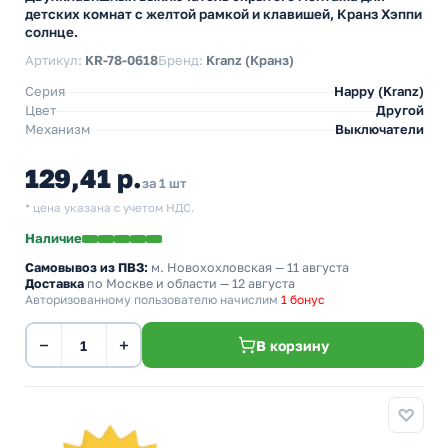
детских комнат с желтой рамкой и клавишей, Кранз Хэппи
солнце.
Артикул:
KR-78-0618
Бренд:
Kranz (Кранз)
Серия
Happy (Kranz)
Цвет
Другой
Механизм
Выключатели
129,41 р.
за 1 шт
* цена указана с учетом НДС.
Наличие
Самовывоз из ПВЗ:
м. Новохохловская
— 11 августа
Доставка
по Москве и области — 12 августа
Авторизованному пользователю начислим
1 бонус
−
+
В корзину