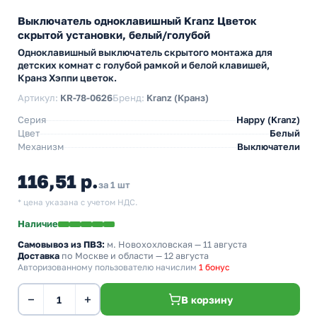
Выключатель одноклавишный Kranz Цветок
скрытой установки, белый/голубой
Одноклавишный выключатель скрытого монтажа для
детских комнат с голубой рамкой и белой клавишей,
Кранз Хэппи цветок.
Артикул:
KR-78-0626
Бренд:
Kranz (Кранз)
Серия
Happy (Kranz)
Цвет
Белый
Механизм
Выключатели
116,51 р.
за 1 шт
* цена указана с учетом НДС.
Наличие
Самовывоз из ПВЗ:
м. Новохохловская
— 11 августа
Доставка
по Москве и области — 12 августа
Авторизованному пользователю начислим
1 бонус
−
+
В корзину