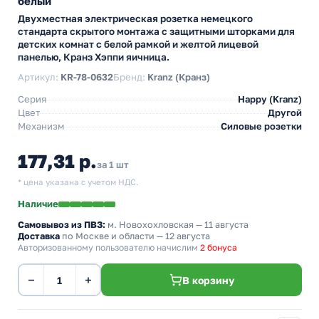
белый
Двухместная электрическая розетка немецкого
стандарта скрытого монтажа с защитными шторками для
детских комнат с белой рамкой и желтой лицевой
панелью, Кранз Хэппи яичница.
Артикул:
KR-78-0632
Бренд:
Kranz (Кранз)
Серия
Happy (Kranz)
Цвет
Другой
Механизм
Силовые розетки
177,31 р.
за 1 шт
* цена указана с учетом НДС.
Наличие
Самовывоз из ПВЗ:
м. Новохохловская
— 11 августа
Доставка
по Москве и области — 12 августа
Авторизованному пользователю начислим
2 бонуса
−
+
В корзину