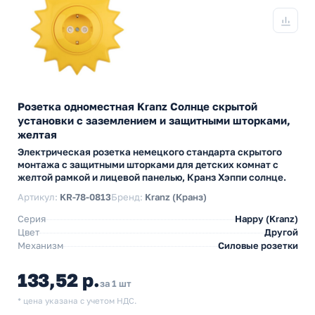
Розетка одноместная Kranz Солнце скрытой
установки с заземлением и защитными шторками,
желтая
Электрическая розетка немецкого стандарта скрытого
монтажа с защитными шторками для детских комнат с
желтой рамкой и лицевой панелью, Кранз Хэппи солнце.
Артикул:
KR-78-0813
Бренд:
Kranz (Кранз)
Серия
Happy (Kranz)
Цвет
Другой
Механизм
Силовые розетки
133,52 р.
за 1 шт
* цена указана с учетом НДС.