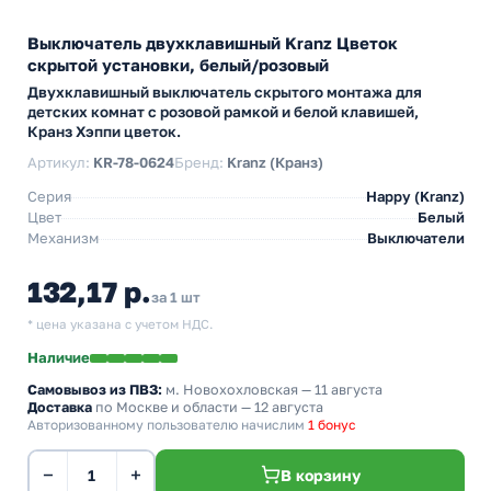
Выключатель двухклавишный Kranz Цветок
скрытой установки, белый/розовый
Двухклавишный выключатель скрытого монтажа для
детских комнат с розовой рамкой и белой клавишей,
Кранз Хэппи цветок.
Артикул:
KR-78-0624
Бренд:
Kranz (Кранз)
Серия
Happy (Kranz)
Цвет
Белый
Механизм
Выключатели
132,17 р.
за 1 шт
* цена указана с учетом НДС.
Наличие
Самовывоз из ПВЗ:
м. Новохохловская
— 11 августа
Доставка
по Москве и области — 12 августа
Авторизованному пользователю начислим
1 бонус
−
+
В корзину