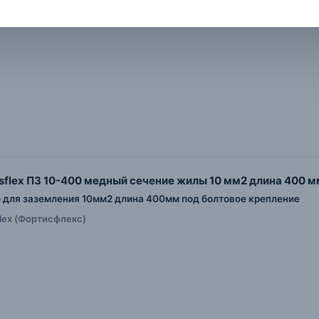
isflex ПЗ 10-400 медный сечение жилы 10 мм2 длина 400 м
для заземления 10мм2 длина 400мм под болтовое крепление
flex (Фортисфлекс)