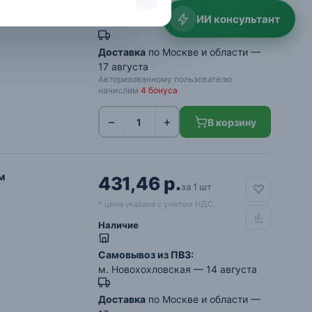
Самовывоз из ПВЗ:
ИИ консультант
м. Новохохловская
— 14 августа
Доставка
по Москве и области —
17 августа
Авторизованному пользователю
начислим
4 бонуса
−
+
В корзину
м
431,46 р.
за 1 шт
* цена указана с учетом НДС.
Наличие
Самовывоз из ПВЗ:
м. Новохохловская
— 14 августа
Доставка
по Москве и области —