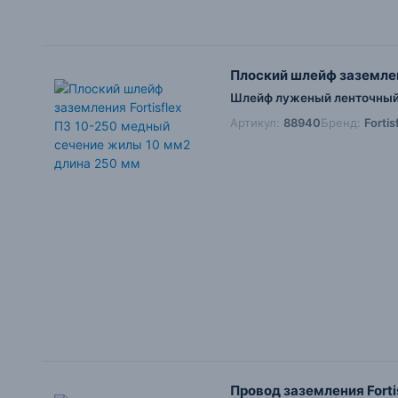
Плоский шлейф заземлен
Шлейф луженый ленточный 
Артикул:
88940
Бренд:
Forti
Провод заземления Fort