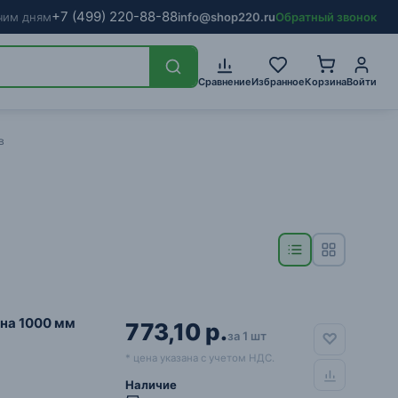
+7
(499)
220-88-88
очим дням
info@shop220.ru
Обратный звонок
Сравнение
Избранное
Корзина
Войти
в
ина 1000 мм
773,10 р.
за 1 шт
* цена указана с учетом НДС.
Наличие