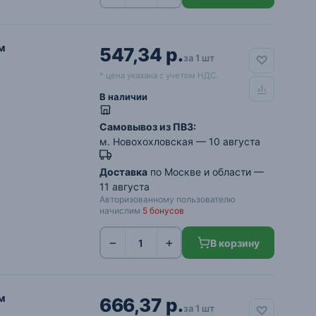
м
547,34 р.
за 1 шт
* цена указана с учетом НДС.
В наличии
Самовывоз из ПВЗ:
м. Новохохловская
— 10 августа
Доставка
по Москве и области —
11 августа
Авторизованному пользователю
начислим
5 бонусов
−
+
В корзину
м
666,37 р.
за 1 шт