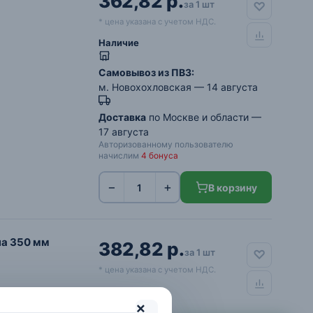
362,82 р.
за 1 шт
* цена указана с учетом НДС.
Наличие
Самовывоз из ПВЗ:
м. Новохохловская
— 14 августа
Доставка
по Москве и области —
17 августа
Авторизованному пользователю
начислим
4 бонуса
−
+
В корзину
на 350 мм
382,82 р.
за 1 шт
* цена указана с учетом НДС.
Наличие