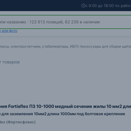
с 9:00 до 18:00 по раб
у или фото
оксы, электросчетчики, стабилизаторы, ИБП)
/
Аксессуары для сборки щито
 товаров
ия Fortisflex ПЗ 10-1000 медный сечение жилы 10 мм2 дл
для заземления 10мм2 длина 1000мм под болтовое крепление
sflex (Фортисфлекс)