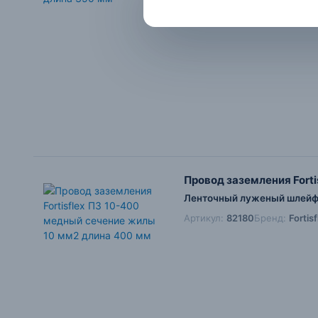
Провод заземления Fort
Ленточный луженый шлейф 
Артикул:
82180
Бренд:
Fortis