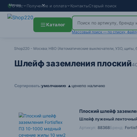
О нас
Получение и оплата
Контакты
Старый поиск
Каталог
Массовый поиск — по списку, файл
Shop220 - Москва
/
НВО (Автоматические выключатели, УЗО, щиты, б
Шлейф заземления плоский
40
умолчанию ▲
цене
по наличию
Сортировать:
Плоский шлейф заземлен
Шлейф луженый ленточный 
Артикул:
88368
Бренд:
Forti