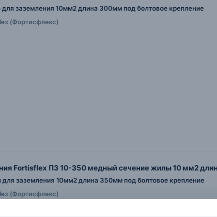
для заземления 10мм2 длина 300мм под болтовое крепление
flex (Фортисфлекс)
ия Fortisflex ПЗ 10-350 медный сечение жилы 10 мм2 дли
для заземления 10мм2 длина 350мм под болтовое крепление
flex (Фортисфлекс)