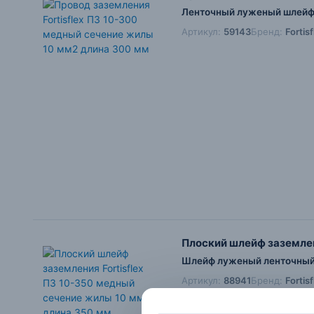
Ленточный луженый шлейф 
Артикул:
59143
Бренд:
Fortis
Плоский шлейф заземлен
Шлейф луженый ленточный 
Артикул:
88941
Бренд:
Fortis