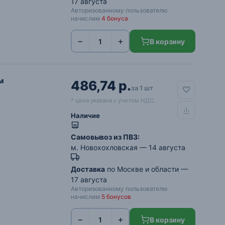
17 августа
Авторизованному пользователю
начислим
4 бонуса
−
+
В корзину
м
486,74 р.
за 1 шт
* цена указана с учетом НДС.
Наличие
Самовывоз из ПВЗ:
м. Новохохловская
— 14 августа
Доставка
по Москве и области —
17 августа
Авторизованному пользователю
начислим
5 бонусов
−
+
В корзину