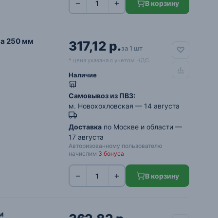
−
+
В корзину
на 250 мм
317,12 р.
за 1 шт
* цена указана с учетом НДС.
Наличие
Самовывоз из ПВЗ:
м. Новохохловская
— 14 августа
Доставка
по Москве и области —
17 августа
Авторизованному пользователю
начислим
3 бонуса
−
+
В корзину
м