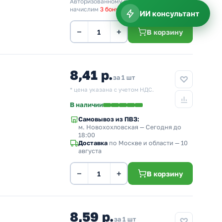
Авторизованному пользователю
начислим
3 бонуса
ИИ консультант
−
+
В корзину
8,41 р.
за 1 шт
* цена указана с учетом НДС.
В наличии
Самовывоз из ПВЗ:
м. Новохохловская
— Сегодня до
18:00
Доставка
по Москве и области — 10
августа
−
+
В корзину
8,59 р.
за 1 шт