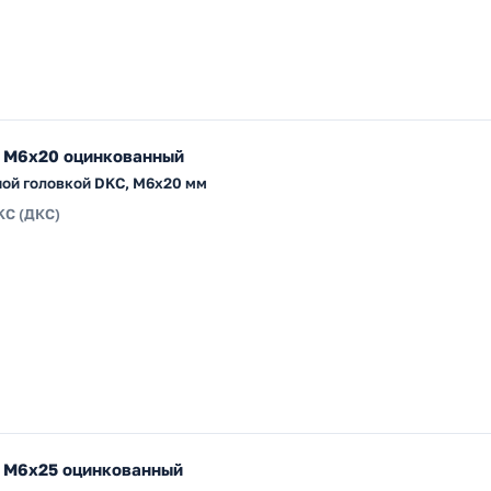
 М6х20 оцинкованный
ной головкой DKC, М6x20 мм
KC (ДКС)
 М6х25 оцинкованный