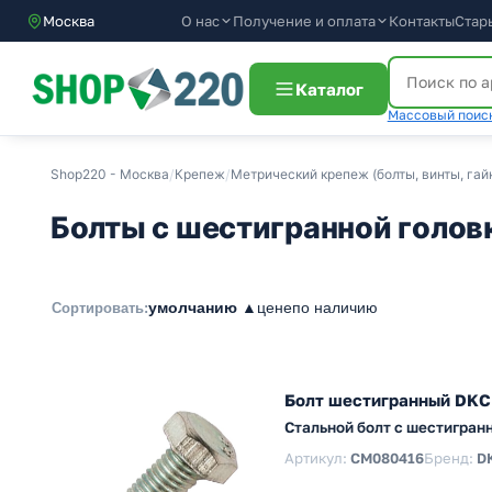
О нас
Получение и оплата
Контакты
Стар
Москва
Каталог
Массовый поиск
Shop220 - Москва
/
Крепеж
/
Метрический крепеж (болты, винты, гай
Болты с шестигранной голов
умолчанию ▲
цене
по наличию
Сортировать:
Болт шестигранный DKC
Стальной болт с шестигран
Артикул:
CM080416
Бренд:
D