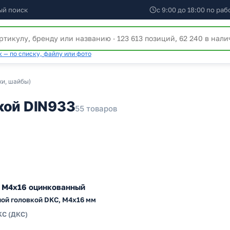
ый поиск
с 9:00 до 18:00 по ра
 — по списку, файлу или фото
ки, шайбы)
кой DIN933
55 товаров
 М4х16 оцинкованный
ной головкой DKC, М4x16 мм
KC (ДКС)