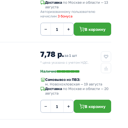
Доставка
по Москве и области — 13
августа
Авторизованному пользователю
начислим
3 бонуса
−
+
В корзину
7,78 р.
за 1 шт
* цена указана с учетом НДС.
Наличие
Самовывоз из ПВЗ:
м. Новохохловская
— 19 августа
Доставка
по Москве и области — 20
августа
−
+
В корзину