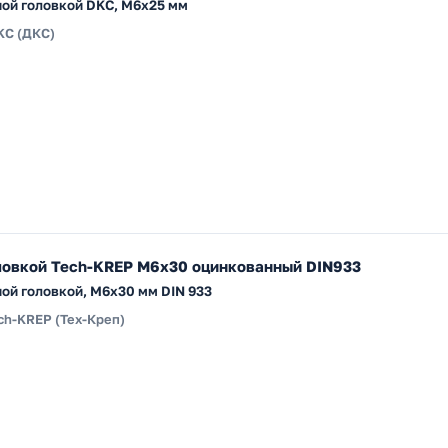
ной головкой DKC, М6x25 мм
KC (ДКС)
оловкой Tech-KREP М6х30 оцинкованный DIN933
ной головкой, M6x30 мм DIN 933
ch-KREP (Тех-Креп)