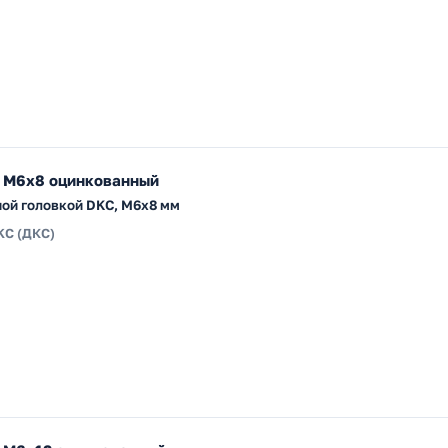
 М6х8 оцинкованный
ной головкой DKC, М6x8 мм
KC (ДКС)