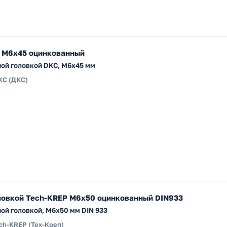
 М6х45 оцинкованный
ной головкой DKC, М6x45 мм
KC (ДКС)
оловкой Tech-KREP М6х50 оцинкованный DIN933
ной головкой, M6x50 мм DIN 933
ch-KREP (Тех-Креп)