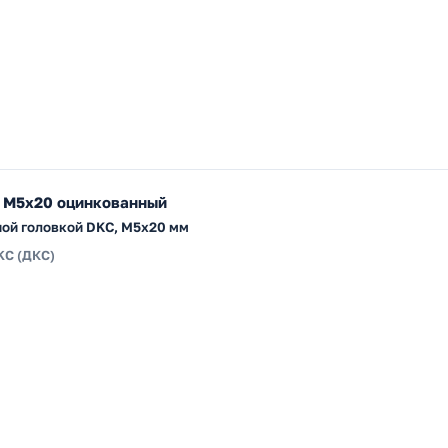
 М5х20 оцинкованный
ной головкой DKC, М5x20 мм
KC (ДКС)