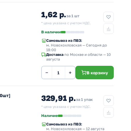
1,62 р.
за 1 шт
* цена указана с учетом НДС.
В наличии
Самовывоз из ПВЗ:
м. Новохохловская
— Сегодня до
18:00
Доставка
по Москве и области — 10
августа
−
+
В корзину
80шт]
329,91 р.
за 1 упак
* цена указана с учетом НДС.
Наличие
Самовывоз из ПВЗ:
м. Новохохловская
— 12 августа