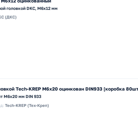
 М6х12 оцинкованный
ной головкой DKC, М6x12 мм
KC (ДКС)
ловкой Tech-KREP М6х20 оцинкован DIN933 [коробка 80шт
т M6x20 мм DIN 933
д:
Tech-KREP (Тех-Креп)