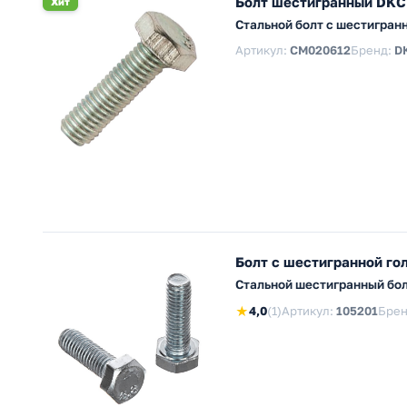
Болт шестигранный DKC
Хит
Стальной болт с шестигран
Артикул:
CM020612
Бренд:
D
Болт с шестигранной го
Стальной шестигранный бол
★
4,0
(1)
Артикул:
105201
Брен