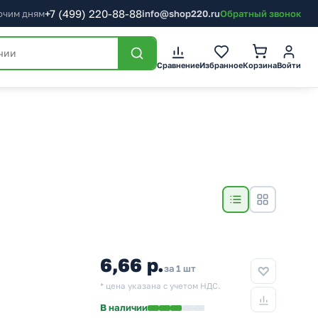
+7
(499)
220-88-88
бочим дням
info@shop220.ru
Обратный звонок
Сравнение
Избранное
Корзина
Войти
6,66 р.
за 1 шт
* цена указана с учетом НДС.
В наличии