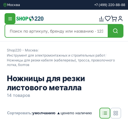
Москва
+7
(499)
220-88-88
Shop220 - Москва
/
Инструмент для электромонтажных и строительных работ
/
Ножницы для резки кабеля (кабелерезы), тросса, проволочного
лотка, болтов
Ножницы для резки
листового металла
14 товаров
умолчанию ▲
цене
по наличию
Сортировать: