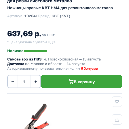
для резки листового металла
Ножницы правые КВТ НМА для резки тонкого металла
Артикул:
102041
Бренд:
КВТ (KVT)
637,69 р.
за 1 шт
* цена указана с учетом НДС.
Наличие
Самовывоз из ПВЗ:
м. Новохохловская
— 13 августа
Доставка
по Москве и области — 14 августа
Авторизованному пользователю начислим
6 бонусов
−
+
В корзину