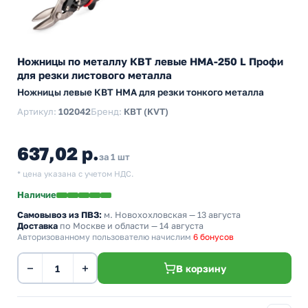
Ножницы по металлу КВТ левые НМА-250 L Профи
для резки листового металла
Ножницы левые КВТ НМА для резки тонкого металла
Артикул:
102042
Бренд:
КВТ (KVT)
637,02 р.
за 1 шт
* цена указана с учетом НДС.
Наличие
Самовывоз из ПВЗ:
м. Новохохловская
— 13 августа
Доставка
по Москве и области — 14 августа
Авторизованному пользователю начислим
6 бонусов
−
+
В корзину