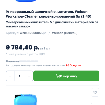
Универсальный щелочной очиститель Weicon
Workshop-Cleaner концентрированный 5л (1:40)
Универсальный очиститель 5 л для очистки материалов от
масел и смазок
Артикул:
wcn15205005
Бренд:
Weicon (Вейкон)
9 784,40 р.
за 1 шт
* цена указана с учетом НДС.
Наличие
Авторизованному пользователю начислим
98 бонусов
−
+
В корзину