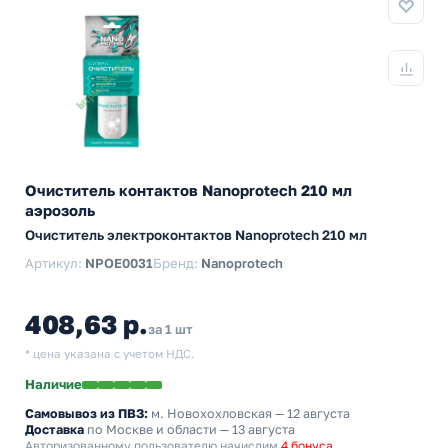
Очиститель контактов Nanoprotech 210 мл
аэрозоль
Очиститель электроконтактов Nanoprotech 210 мл
Артикул:
NPOE0031
Бренд:
Nanoprotech
408,63 р.
за 1 шт
* цена указана с учетом НДС.
Наличие
Самовывоз из ПВЗ:
м. Новохохловская
— 12 августа
Доставка
по Москве и области — 13 августа
Авторизованному пользователю начислим
4 бонуса