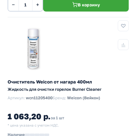
−
+
В корзину
Очиститель Weicon от нагара 400мл
Жидкость для очистки горелок Burner Cleaner
Артикул:
wcn11205400
Бренд:
Weicon (Вейкон)
1 063,20 р.
за 1 шт
* цена указана с учетом НДС.
Наличие