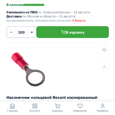
В наличии
Самовывоз из ПВЗ:
м. Новохохловская
— 10 августа
Доставка
по Москве и области — 11 августа
Авторизованному пользователю начислим
4 бонуса
−
+
В корзину
Наконечник кольцевой Rexant изолированный
d8.4мм 0.5-1.5мм (НКи 1.5-8/НКи 1,25-8) красный
Медный обжимной наконечник кабельный кольцевой
Главная
Каталог
Корзина
Избранное
Профиль
луженый НКИ для опрессовки проводов