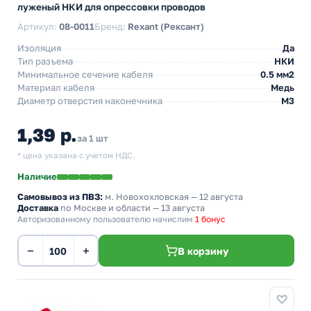
луженый НКИ для опрессовки проводов
Артикул:
08-0011
Бренд:
Rexant (Рексант)
Изоляция
Да
Тип разъема
НКИ
Минимальное сечение кабеля
0.5 мм2
Материал кабеля
Медь
Диаметр отверстия наконечника
М3
1,39 р.
за 1 шт
* цена указана с учетом НДС.
Наличие
Самовывоз из ПВЗ:
м. Новохохловская
— 12 августа
Доставка
по Москве и области — 13 августа
Авторизованному пользователю начислим
1 бонус
−
+
В корзину