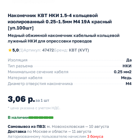
Наконечник КВТ НКИ 1.5-4 кольцевой
изолированный 0.25–1.5мм М4 19А красный
[уп.100шт]
Медный обжимной наконечник кабельный кольцевой
луженый НКИ для опрессовки проводов
★
5,0
(1)
Артикул:
47472
Бренд:
КВТ (KVT)
Изоляция
Да
Тип разъема
НКИ
Минимальное сечение кабеля
0.25 мм2
Материал кабеля
Медь
Диаметр отверстия наконечника
М4
3,06 р.
за 1 шт
* цена указана с учетом НДС.
В наличии
Самовывоз из ПВЗ:
м. Новохохловская
— 10 августа
Доставка
по Москве и области — 11 августа
Авторизованному пользователю начислим
3 бонуса