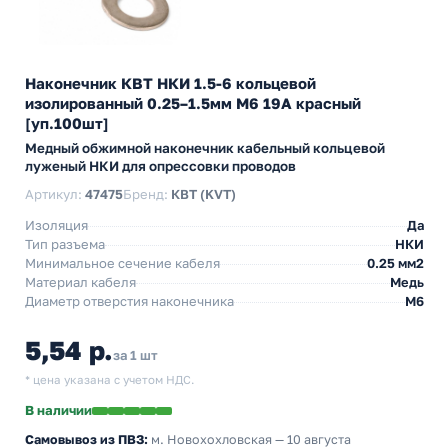
Наконечник КВТ НКИ 1.5-6 кольцевой
изолированный 0.25–1.5мм М6 19А красный
[уп.100шт]
Медный обжимной наконечник кабельный кольцевой
луженый НКИ для опрессовки проводов
Артикул:
47475
Бренд:
КВТ (KVT)
Изоляция
Да
Тип разъема
НКИ
Минимальное сечение кабеля
0.25 мм2
Материал кабеля
Медь
Диаметр отверстия наконечника
М6
5,54 р.
за 1 шт
* цена указана с учетом НДС.
В наличии
Самовывоз из ПВЗ:
м. Новохохловская
— 10 августа