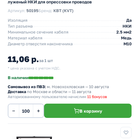
луженый НКИ для опрессовки проводов
Артикул:
50195
Бренд:
КВТ (KVT)
Изоляция
Да
Тип разъема
НКИ
Минимальное сечение кабеля
2.5 мм2
Материал кабеля
Медь
Диаметр отверстия наконечника
М10
11,06 р.
за 1 шт
* цена указана с учетом НДС.
В наличии
Самовывоз из ПВЗ:
м. Новохохловская
— 10 августа
Доставка
по Москве и области — 11 августа
Авторизованному пользователю начислим
11 бонусов
−
+
В корзину