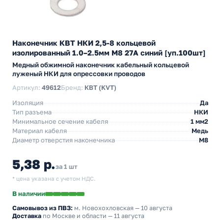
Наконечник КВТ НКИ 2,5-8 кольцевой
изолированный 1.0–2.5мм М8 27А синий [уп.100шт]
Медный обжимной наконечник кабельный кольцевой
луженый НКИ для опрессовки проводов
Артикул:
49612
Бренд:
КВТ (KVT)
Изоляция
Да
Тип разъема
НКИ
Минимальное сечение кабеля
1 мм2
Материал кабеля
Медь
Диаметр отверстия наконечника
М8
5,38 р.
за 1 шт
* цена указана с учетом НДС.
В наличии
Самовывоз из ПВЗ:
м. Новохохловская
— 10 августа
Доставка
по Москве и области — 11 августа