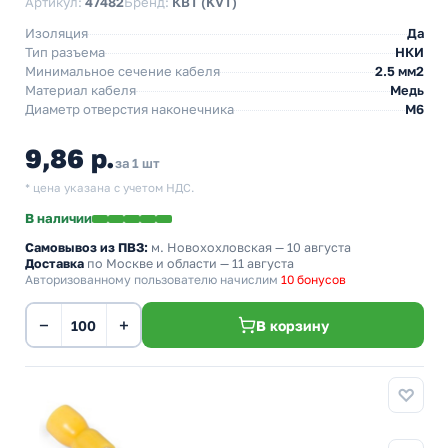
Артикул:
47482
Бренд:
КВТ (KVT)
Изоляция
Да
Тип разъема
НКИ
Минимальное сечение кабеля
2.5 мм2
Материал кабеля
Медь
Диаметр отверстия наконечника
М6
9,86 р.
за 1 шт
* цена указана с учетом НДС.
В наличии
Самовывоз из ПВЗ:
м. Новохохловская
— 10 августа
Доставка
по Москве и области — 11 августа
Авторизованному пользователю начислим
10 бонусов
−
+
В корзину