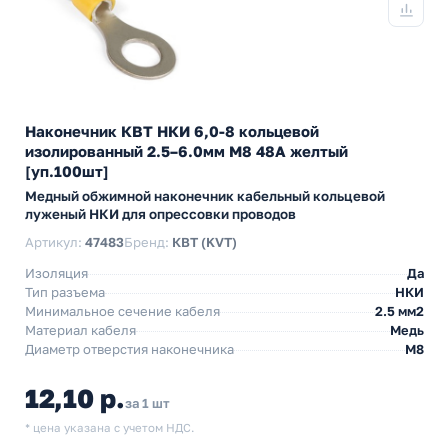
Наконечник КВТ НКИ 6,0-8 кольцевой
изолированный 2.5–6.0мм М8 48А желтый
[уп.100шт]
Медный обжимной наконечник кабельный кольцевой
луженый НКИ для опрессовки проводов
Артикул:
47483
Бренд:
КВТ (KVT)
Изоляция
Да
Тип разъема
НКИ
Минимальное сечение кабеля
2.5 мм2
Материал кабеля
Медь
Диаметр отверстия наконечника
М8
12,10 р.
за 1 шт
* цена указана с учетом НДС.