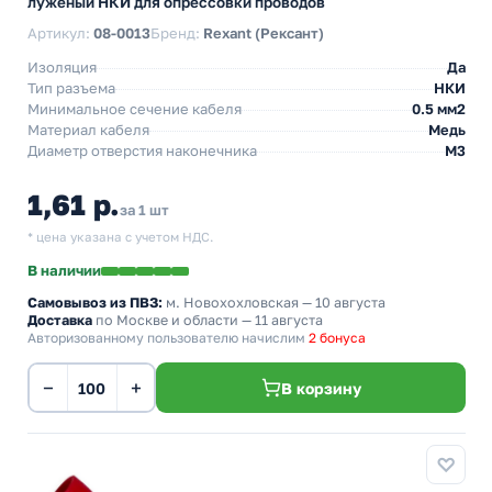
луженый НКИ для опрессовки проводов
Артикул:
08-0013
Бренд:
Rexant (Рексант)
Изоляция
Да
Тип разъема
НКИ
Минимальное сечение кабеля
0.5 мм2
Материал кабеля
Медь
Диаметр отверстия наконечника
М3
1,61 р.
за 1 шт
* цена указана с учетом НДС.
В наличии
Самовывоз из ПВЗ:
м. Новохохловская
— 10 августа
Доставка
по Москве и области — 11 августа
Авторизованному пользователю начислим
2 бонуса
−
+
В корзину