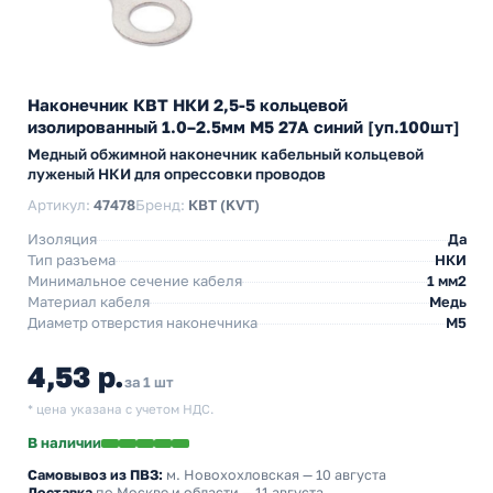
Наконечник КВТ НКИ 2,5-5 кольцевой
изолированный 1.0–2.5мм М5 27А синий [уп.100шт]
Медный обжимной наконечник кабельный кольцевой
луженый НКИ для опрессовки проводов
Артикул:
47478
Бренд:
КВТ (KVT)
Изоляция
Да
Тип разъема
НКИ
Минимальное сечение кабеля
1 мм2
Материал кабеля
Медь
Диаметр отверстия наконечника
М5
4,53 р.
за 1 шт
* цена указана с учетом НДС.
В наличии
Самовывоз из ПВЗ:
м. Новохохловская
— 10 августа
Доставка
по Москве и области — 11 августа