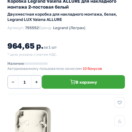
Коробка Legrand Valena ALLURE для накладного
монтажа 2-постовая белый
Двухместная коробка для накладного монтажа, белая,
Legrand LUX Valena ALLURE
Артикул:
755552
Бренд:
Legrand (Легран)
964,65 р.
за 1 шт
* цена указана с учетом НДС.
Наличие
Авторизованному пользователю начислим
10 бонусов
−
+
В корзину