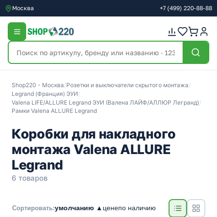
Москва
+7
(499)
220-88-88
Shop220 - Москва
/
Розетки и выключатели скрытого монтажа
/
Legrand (Франция) ЭУИ
/
Valena LIFE/ALLURE Legrand ЭУИ (Валена ЛАЙФ/АЛЛЮР Легранд)
/
Рамки Valena ALLURE Legrand
Коробки для накладного
монтажа Valena ALLURE
Legrand
6 товаров
умолчанию ▲
цене
по наличию
Сортировать: