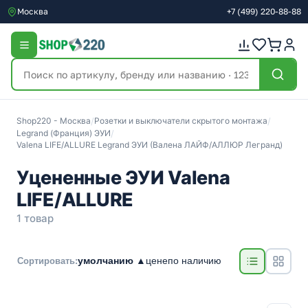
Москва
+7
(499)
220-88-88
Shop220 - Москва
/
Розетки и выключатели скрытого монтажа
/
Legrand (Франция) ЭУИ
/
Valena LIFE/ALLURE Legrand ЭУИ (Валена ЛАЙФ/АЛЛЮР Легранд)
Уцененные ЭУИ Valena
LIFE/ALLURE
1 товар
умолчанию ▲
цене
по наличию
Сортировать: