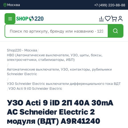
Москва
+7
(499)
220-88-88
Shop220 - Москва
/
НВО (Автоматические выключатели, УЗО, щиты, боксы,
электросчетчики, стабилизаторы, ИБП)
/
Автоматические выключатели, УЗО, контакторы, рубильники
Schneider Electric
/
УЗО Schneider Electric выключатели дифференциального тока ВДТ
/
УЗО Acti 9 iID Schneider Electric
УЗО Acti 9 iID 2П 40A 30mA
AC Schneider Electric 2
модуля (ВДТ) A9R41240