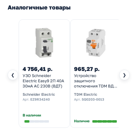
Аналогичные товары
4 756,41 р.
965,27 р.
2 97
❮
❯
УЗО Schneider
Устройство
Устро
Electric Easy9 2П 40А
защитного
защи
30мА AC 230В (ВДТ)
отключения TDM ВД1-
отклю
63 2Р 40А 30мА тип
AVERE
Schneider Electric
TDM Electric
EKF
АС
30мА
Арт.
EZ9R34240
Арт.
SQ0203-0013
Арт.
rc
(элек
АС (В
В наличии
Наличие
Налич