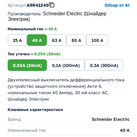
Артикул:
A9R41240
Обзор от AI
Производитель
:
Schneider Electric (Шнайдер
Электрик)
Номинальный ток —
40 A
25 A
40 A
63 A
80 A
100 A
Ток утечки —
0,03A (30mA)
0,03A (30mA)
0,1A (100mA)
0,3A (300mA)
Двухполюсный выключатель дифференциального тока
(устройство защитного отключения) Акти 9,
номинальным током 40 Ампер, 30 мА класс AC,
Шнайдер Электрик
Ключевые характеристики
Бренд
Schneider Electric
Номинальный ток
40 A