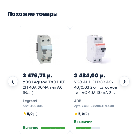
Похожие товары
2 476,71 р.
3 484,00 р.
1 32
❮
❯
УЗО Legrand TX3 ВДТ
УЗО ABB FH202 AC-
УЗО И
2П 40A 30MA тип AC
40/0,03 2-х полюсное
40А 3
(ВДТ)
тип AC 40A 30mA 2
(ВДТ)
модуля
Legrand
ABB
IEK
(2CSF202002R1400)
Арт.
403001
Арт.
2CSF202004R1400
Арт.
M
(ВДТ)
★
★
5,0
(1)
5,0
(2)
В наличии
Наличие
Налич