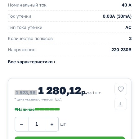
Номинальный ток
40 A
Ток утечки
0,03A (30mA)
Тип тока утечки
AC
Количество полюсов
2
Напряжение
220-230В
Все характеристики ›
1 280,12
р.
1 523,96
за 1 шт
* цена указана с учетом НДС.
Наличие
−
+
шт