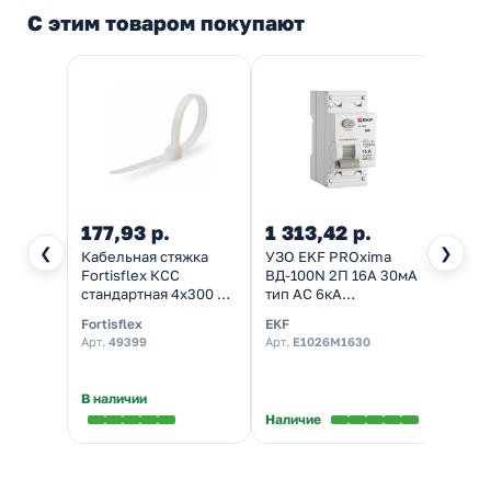
С этим товаром покупают
177,93 р.
1 313,42 р.
392,
❮
❯
Кабельная стяжка
УЗО EKF PROxima
Автом
Fortisflex КСС
ВД-100N 2П 16А 30мА
выклю
стандартная 4х300 мм
тип AC 6кА
PROxi
белая [упаковка
(электромеханическое)
32А 2
Fortisflex
EKF
EKF
100шт]
(ВДТ)
(авто
Арт.
49399
Арт.
E1026M1630
Арт.
M
элект
В наличии
Наличие
Налич