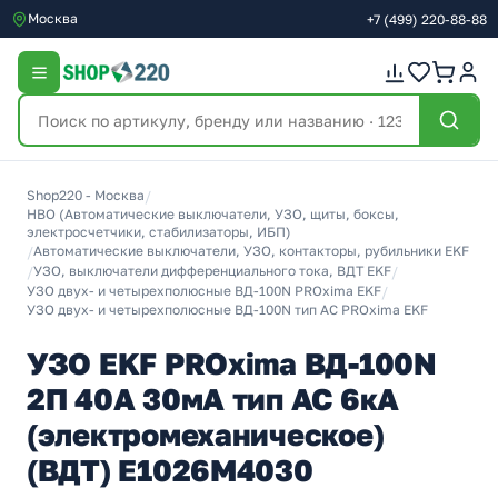
Москва
+7
(499)
220-88-88
Shop220 - Москва
/
НВО (Автоматические выключатели, УЗО, щиты, боксы,
электросчетчики, стабилизаторы, ИБП)
/
Автоматические выключатели, УЗО, контакторы, рубильники EKF
/
УЗО, выключатели дифференциального тока, ВДТ EKF
/
УЗО двух- и четырехполюсные ВД-100N PROxima EKF
/
УЗО двух- и четырехполюсные ВД-100N тип AC PROxima EKF
УЗО EKF PROxima ВД-100N
2П 40А 30мА тип AC 6кА
(электромеханическое)
(ВДТ) E1026M4030