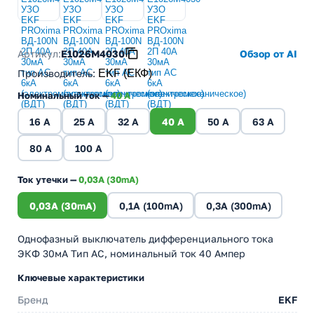
Артикул:
E1026M4030
Обзор от AI
Производитель
:
EKF (ЕКФ)
Номинальный ток —
40 A
16 A
25 A
32 A
40 A
50 A
63 A
80 A
100 A
Ток утечки —
0,03A (30mA)
0,03A (30mA)
0,1A (100mA)
0,3A (300mA)
Однофазный выключатель дифференциального тока
ЭКФ 30мА Тип АC, номинальный ток 40 Ампер
Ключевые характеристики
Бренд
EKF