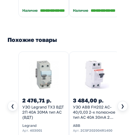
Наличие
Наличие
Налич
Похожие товары
2 476,71 р.
3 484,00 р.
1 32
❮
❯
УЗО Legrand TX3 ВДТ
УЗО ABB FH202 AC-
УЗО И
2П 40A 30MA тип AC
40/0,03 2-х полюсное
40А 3
(ВДТ)
тип AC 40A 30mA 2
(ВДТ)
модуля
Legrand
ABB
IEK
(2CSF202002R1400)
Арт.
403001
Арт.
2CSF202004R1400
Арт.
M
(ВДТ)