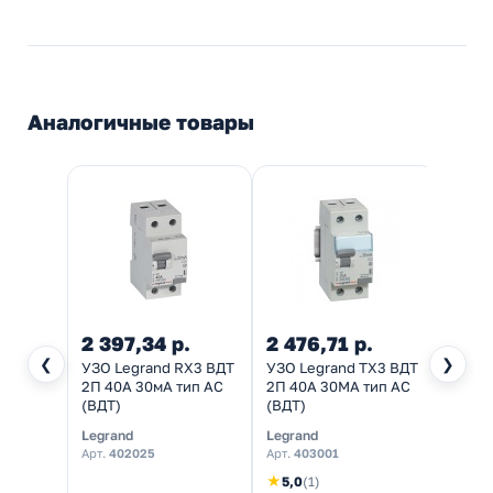
Аналогичные товары
2 397,34 р.
2 476,71 р.
965,
❮
❯
УЗО Legrand RX3 ВДТ
УЗО Legrand TX3 ВДТ
Устро
2П 40А 30мА тип AC
2П 40A 30MA тип AC
защи
(ВДТ)
(ВДТ)
отклю
63 2Р
Legrand
Legrand
TDM El
АС
Арт.
402025
Арт.
403001
Арт.
S
★
5,0
(1)