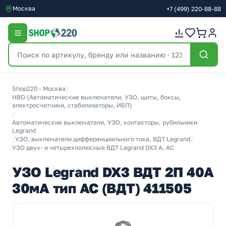
Москва
+7
(499)
220-88-88
Shop220 - Москва
/
НВО (Автоматические выключатели, УЗО, щиты, боксы,
электросчетчики, стабилизаторы, ИБП)
/
Автоматические выключатели, УЗО, контакторы, рубильники
Legrand
/
УЗО, выключатели дифференциального тока, ВДТ Legrand
/
УЗО двух- и четырехполюсные ВДТ Legrand DX3 A, AC
УЗО Legrand DX3 ВДТ 2П 40А
30мА тип AC (ВДТ) 411505