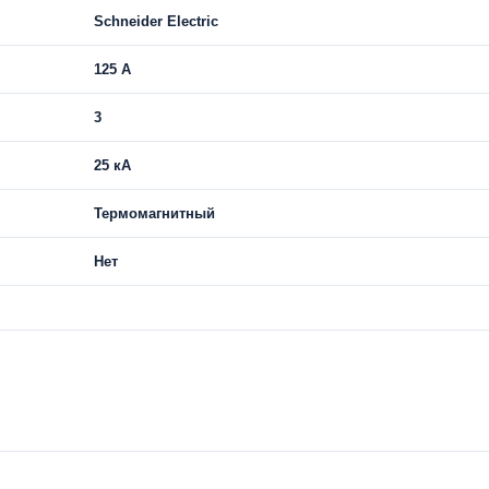
Schneider Electric
125 A
3
25 кА
Термомагнитный
Нет