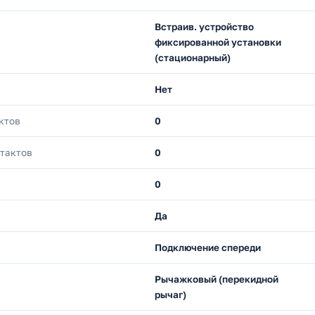
Встраив. устройство
фиксированной установки
(стационарный)
Нет
ктов
0
нтактов
0
0
Да
Подключение спереди
Рычажковый (перекидной
рычаг)