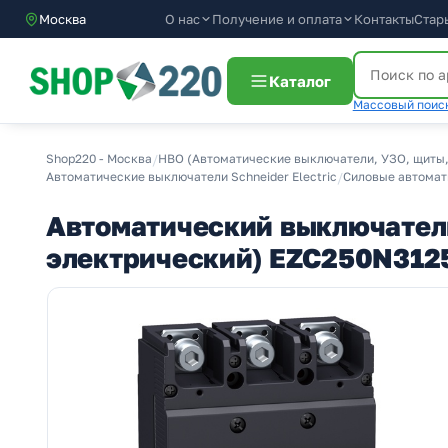
О нас
Получение и оплата
Москва
Контакты
Стар
Каталог
Массовый поиск
Shop220 - Москва
/
НВО (Автоматические выключатели, УЗО, щиты,
Автоматические выключатели Schneider Electric
/
Силовые автомати
Автоматический выключатель
электрический) EZC250N312