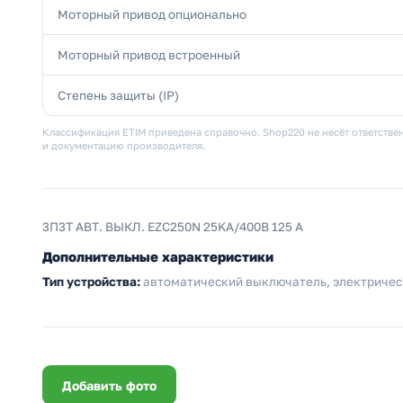
Моторный привод опционально
Моторный привод встроенный
Степень защиты (IP)
Классификация ETIM приведена справочно. Shop220 не несёт ответствен
и документацию производителя.
3П3Т АВТ. ВЫКЛ. EZC250N 25KA/400В 125 A
Дополнительные характеристики
Тип устройства:
автоматический выключатель, электричес
Добавить фото