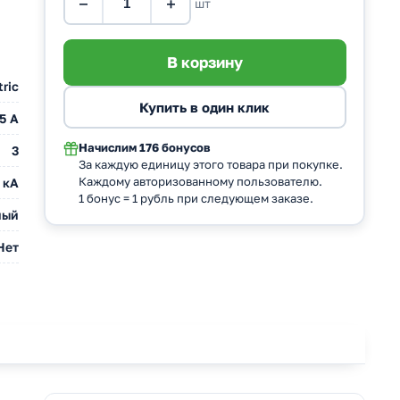
−
+
шт
tric
5 A
Начислим
176 бонусов
3
За каждую единицу этого товара при покупке.
Каждому авторизованному пользователю.
 кА
1 бонус = 1 рубль при следующем заказе.
ный
Нет