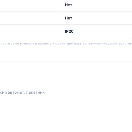
Нет
Нет
IP20
ности за её точность и полноту — ориентируйтесь на технические характеристи
кий автомат, пакетник