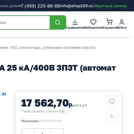
+7
(499)
220-88-88
бочим дням
info@shop220.ru
Обратный звонок
Корзина
Сравнение
Избранное
Войти
ли, УЗО, контакторы, рубильники Schneider Electric
/
A 25 кА/400В 3П3Т (автомат
 AI
17 562,70
р.
за 1 шт
* цена указана с учетом НДС.
Наличие