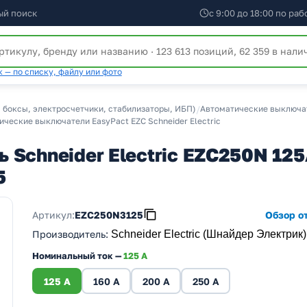
ый поиск
с 9:00 до 18:00 по ра
 — по списку, файлу или фото
 боксы, электросчетчики, стабилизаторы, ИБП)
/
Автоматические выключате
ческие выключатели EasyPact EZC Schneider Electric
 Schneider Electric EZC250N 125
5
Артикул:
EZC250N3125
Обзор от
Производитель
:
Schneider Electric (Шнайдер Электрик)
Номинальный ток —
125 A
125 A
160 A
200 A
250 A