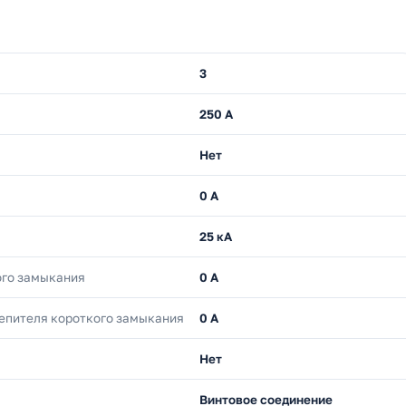
3
250 А
Нет
0 А
25 кА
ого замыкания
0 А
епителя короткого замыкания
0 А
Нет
Винтовое соединение