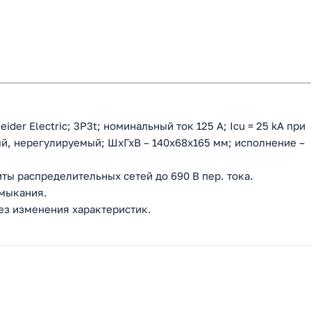
er Electric; 3P3t; номинальный ток 125 А; Icu = 25 kA при
ый, нерегулируемый; ШхГхВ – 140х68x165 мм; исполнение –
ты распределительных сетей до 690 В пер. тока.
амыкания.
без изменения характеристик.