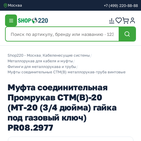
Москва
+7
(499)
220-88-88
Shop220 - Москва
/
Кабеленесущие системы
/
Металлорукав для кабеля и муфты
/
Фитинги для металлорукава и трубы
/
Муфты соединительные СТМ(В) металлорукав-труба винтовые
Муфта соединительная
Промрукав СТМ(В)-20
(МТ-20 (3/4 дюйма) гайка
под газовый ключ)
PR08.2977