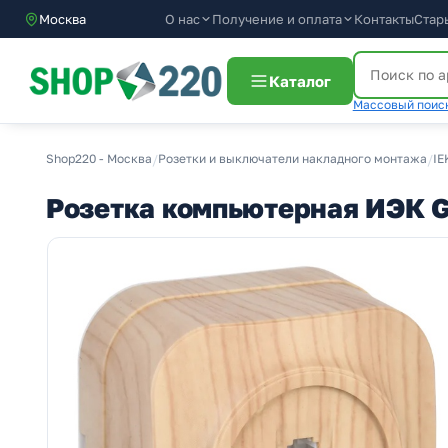
О нас
Получение и оплата
Москва
Контакты
Стар
Каталог
Массовый поиск
Shop220 - Москва
/
Розетки и выключатели накладного монтажа
/
IE
Розетка компьютерная ИЭК G