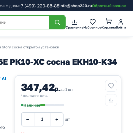
+7
(499)
220-88-88
бочим дням
info@shop220.ru
Обратный звонок
Корзина
Сравнение
Избранное
Войти
я Glory сосна открытой установки
5E РК10-ХС сосна EKH10-K34
 AI
347,42
р.
за 1 шт
* последняя цена.
Наличие
−
+
шт
ого