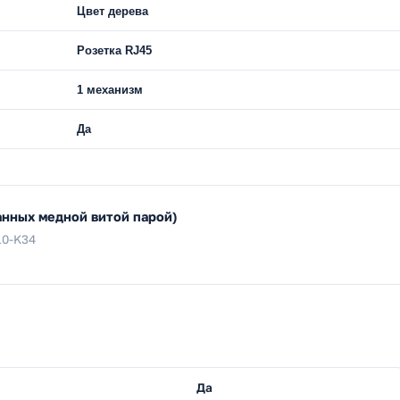
Цвет дерева
Розетка RJ45
1 механизм
Да
анных медной витой парой)
10-K34
Да