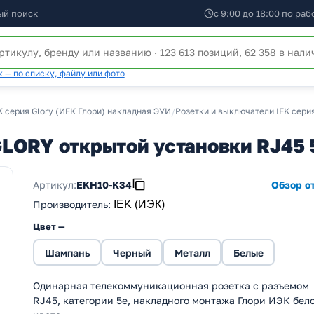
ый поиск
с 9:00 до 18:00 по ра
 — по списку, файлу или фото
K серия Glory (ИЕК Глори) накладная ЭУИ
/
Розетки и выключатели IEK сери
LORY открытой установки RJ45 
Артикул:
EKH10-K34
Обзор от
Производитель
:
IEK (ИЭК)
Цвет —
Шампань
Черный
Металл
Белые
Одинарная телекоммуникационная розетка с разъемом
RJ45, категории 5e, накладного монтажа Глори ИЭК бел