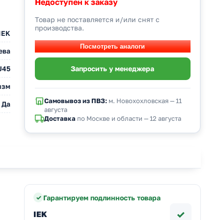
Недоступен к заказу
Товар не поставляется и/или снят с
производства.
IEK
ева
J45
изм
Самовывоз из ПВЗ:
м. Новохохловская — 11
Да
августа
Доставка
по Москве и области — 12 августа
Гарантируем подлинность товара
✓
IEK