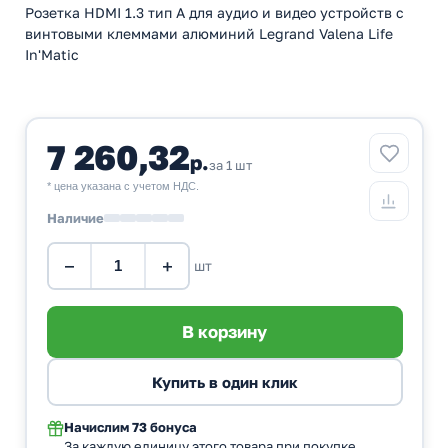
Розетка HDMI 1.3 тип А для аудио и видео устройств с
винтовыми клеммами алюминий Legrand Valena Life
In'Matic
7 260,32
р.
за 1 шт
* цена указана с учетом НДС.
Наличие
−
+
шт
Начислим
73 бонуса
За каждую единицу этого товара при покупке.