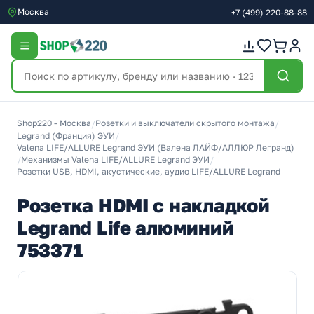
Москва
+7
(499)
220-88-88
Shop220 - Москва
/
Розетки и выключатели скрытого монтажа
/
Legrand (Франция) ЭУИ
/
Valena LIFE/ALLURE Legrand ЭУИ (Валена ЛАЙФ/АЛЛЮР Легранд)
/
Механизмы Valena LIFE/ALLURE Legrand ЭУИ
/
Розетки USB, HDMI, акустические, аудио LIFE/ALLURE Legrand
Розетка HDMI с накладкой
Legrand Life алюминий
753371