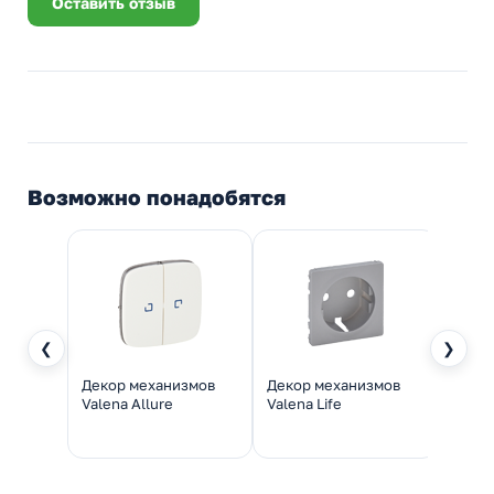
Оставить отзыв
Возможно понадобятся
❮
❯
Декор механизмов
Декор механизмов
Обра
Valena Allure
Valena Life
механ
Allure