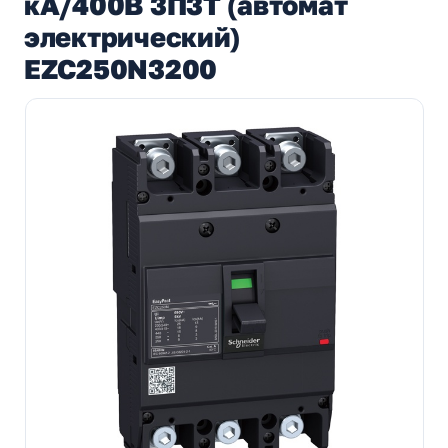
кА/400В 3П3Т (автомат
электрический)
EZC250N3200