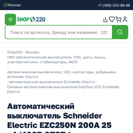
Москва
+7
(499)
220-88-88
Shop220 - Москва
/
НВО (Автоматические выключатели, УЗО, щиты, боксы,
электросчетчики, стабилизаторы, ИБП)
/
Автоматические выключатели, УЗО, контакторы, рубильники
Schneider Electric
/
Автоматические выключатели Schneider Electric
/
Силовые автоматические выключатели EasyPact EZC Schneider
Electric
Автоматический
выключатель Schneider
Electric EZC250N 200A 25