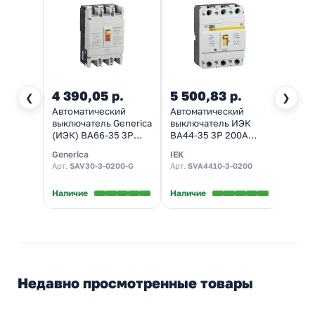
4 390,05 р.
5 500,83 р.
4 34
❮
❯
Автоматический
Автоматический
Выкл
выключатель Generica
выключатель ИЭК
автом
(ИЭК) ВА66-35 3Р
ВА44-35 3Р 200А
LS250
200А 25кА (автомат
25кА (автомат
200А 
Generica
IEK
EKF
электрический)
электрический)
Арт.
SAV30-3-0200-G
Арт.
SVA4410-3-0200
Арт.
mc
ls
Наличие
Наличие
Налич
Недавно просмотренные товары