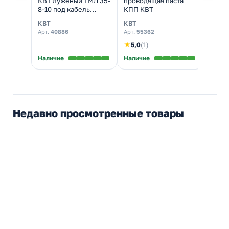
КВТ луженый ТМЛ 35-
проводящая паста
ProCo
8-10 под кабель
КПП КВТ
красн
35,0мм2 болт М8
35мкм
КВТ
КВТ
PROco
Арт.
40886
Арт.
55362
Арт.
19
★
5,0
(1)
Наличие
Наличие
Налич
Недавно просмотренные товары