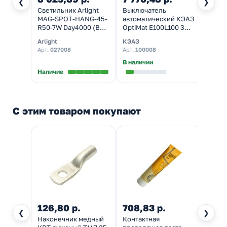
❮
❯
Светильник Arlight
Выключатель
MAG-SPOT-HANG-45-
автоматический КЭАЗ
R50-7W Day4000 (BK,
OptiMat E100L100 3P
24 deg, 24V)
100А 15кА УХЛ3
Arlight
КЭАЗ
Арт.
027008
Арт.
100008
В наличии
Наличие
С этим товаром покупают
126,80 р.
708,83 р.
106,
❮
❯
Наконечник медный
Контактная
Лента