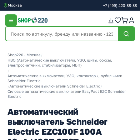
Москва
+7
(499)
220-88-88
Shop220 - Москва
/
НВО (Автоматические выключатели, УЗО, щиты, боксы,
электросчетчики, стабилизаторы, ИБП)
/
Автоматические выключатели, УЗО, контакторы, рубильники
Schneider Electric
/
Автоматические выключатели Schneider Electric
/
Силовые автоматические выключатели EasyPact EZC Schneider
Electric
Автоматический
выключатель Schneider
Electric EZC100F 100A