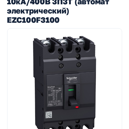
10кА/400В 3П3T (автомат
электрический)
EZC100F3100