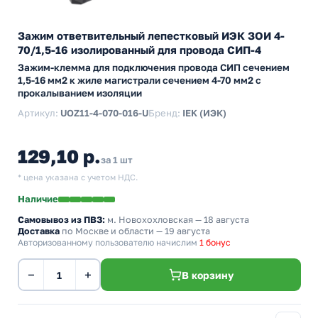
Зажим ответвительный лепестковый ИЭК ЗОИ 4-
70/1,5-16 изолированный для провода СИП-4
Зажим-клемма для подключения провода СИП сечением
1,5-16 мм2 к жиле магистрали сечением 4-70 мм2 с
прокалыванием изоляции
Артикул:
UOZ11-4-070-016-U
Бренд:
IEK (ИЭК)
129,10 р.
за 1 шт
* цена указана с учетом НДС.
Наличие
Самовывоз из ПВЗ:
м. Новохохловская
— 18 августа
Доставка
по Москве и области — 19 августа
Авторизованному пользователю начислим
1 бонус
−
+
В корзину