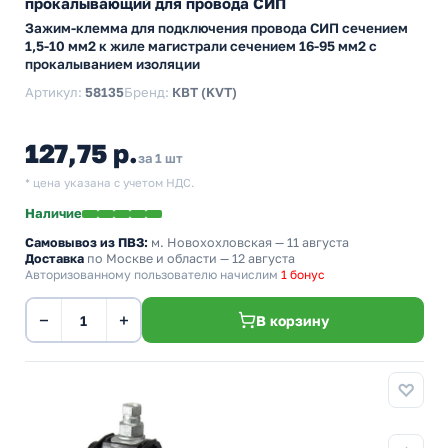
прокалывающий для провода СИП
Зажим-клемма для подключения провода СИП сечением
1,5-10 мм2 к жиле магистрали сечением 16-95 мм2 с
прокалыванием изоляции
Артикул:
58135
Бренд:
КВТ (KVT)
127,75 р.
за 1 шт
* цена указана с учетом НДС.
Наличие
Самовывоз из ПВЗ:
м. Новохохловская
— 11 августа
Доставка
по Москве и области — 12 августа
Авторизованному пользователю начислим
1 бонус
−
+
В корзину