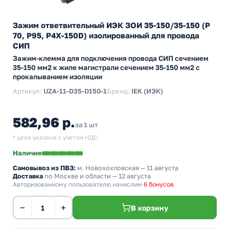
Зажим ответвительный ИЭК ЗОИ 35-150/35-150 (P
70, P95, P4X-150D) изолированный для провода
СИП
Зажим-клемма для подключения провода СИП сечением
35-150 мм2 к жиле магистрали сечением 35-150 мм2 с
прокалыванием изоляции
Артикул:
UZA-11-D35-D150-1
Бренд:
IEK (ИЭК)
582,96 р.
за 1 шт
* цена указана с учетом НДС.
Наличие
Самовывоз из ПВЗ:
м. Новохохловская
— 11 августа
Доставка
по Москве и области — 12 августа
Авторизованному пользователю начислим
6 бонусов
−
+
В корзину