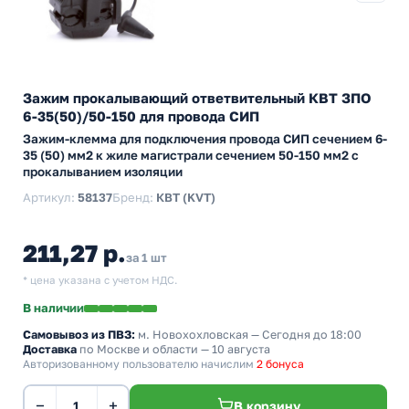
Зажим прокалывающий ответвительный КВТ ЗПО
6-35(50)/50-150 для провода СИП
Зажим-клемма для подключения провода СИП сечением 6-
35 (50) мм2 к жиле магистрали сечением 50-150 мм2 с
прокалыванием изоляции
Артикул:
58137
Бренд:
КВТ (KVT)
211,27 р.
за 1 шт
* цена указана с учетом НДС.
В наличии
Самовывоз из ПВЗ:
м. Новохохловская
— Сегодня до 18:00
Доставка
по Москве и области — 10 августа
Авторизованному пользователю начислим
2 бонуса
−
+
В корзину