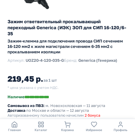
Зажим ответвительный прокалывающий
переходный Generica (ИЭК) ЗОП для СИП 16-120/6-
35
Зажим-клемма для подключения провода СИП сечением
16-120 мм2 к жиле магистрали сечением 6-35 мм2 с
прокалыванием изоляции
Артикул:
UOZ20-4-120-035-G
Бренд:
Generica (Генерика)
219,45 р.
за 1 шт
* цена указана с учетом НДС.
Наличие
Самовывоз из ПВЗ:
м. Новохохловская
— 11 августа
Доставка
по Москве и области — 12 августа
Авторизованному пользователю начислим
2 бонуса
−
+
В корзину
Главная
Каталог
Корзина
Избранное
Профиль