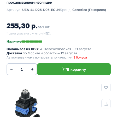
прокалыванием изоляции
Артикул:
UZA-11-D25-D95-ECLN
Бренд:
Generica (Генерика)
255,30 р.
за 1 шт
* цена указана с учетом НДС.
Наличие
Самовывоз из ПВЗ:
м. Новохохловская
— 11 августа
Доставка
по Москве и области — 12 августа
Авторизованному пользователю начислим
3 бонуса
−
+
В корзину