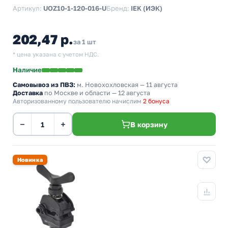
Артикул:
UOZ10-1-120-016-U
Бренд:
IEK (ИЭК)
202,47 р.
за 1 шт
* цена указана с учетом НДС.
Наличие
Самовывоз из ПВЗ:
м. Новохохловская
— 11 августа
Доставка
по Москве и области — 12 августа
Авторизованному пользователю начислим
2 бонуса
−
+
В корзину
Новинка