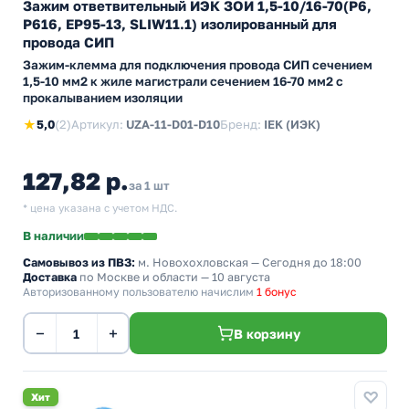
Зажим ответвительный ИЭК ЗОИ 1,5-10/16-70(P6,
P616, EP95-13, SLIW11.1) изолированный для
провода СИП
Зажим-клемма для подключения провода СИП сечением
1,5-10 мм2 к жиле магистрали сечением 16-70 мм2 с
прокалыванием изоляции
★
5,0
(2)
Артикул:
UZA-11-D01-D10
Бренд:
IEK (ИЭК)
127,82 р.
за 1 шт
* цена указана с учетом НДС.
В наличии
Самовывоз из ПВЗ:
м. Новохохловская
— Сегодня до 18:00
Доставка
по Москве и области — 10 августа
Авторизованному пользователю начислим
1 бонус
−
+
В корзину
Хит