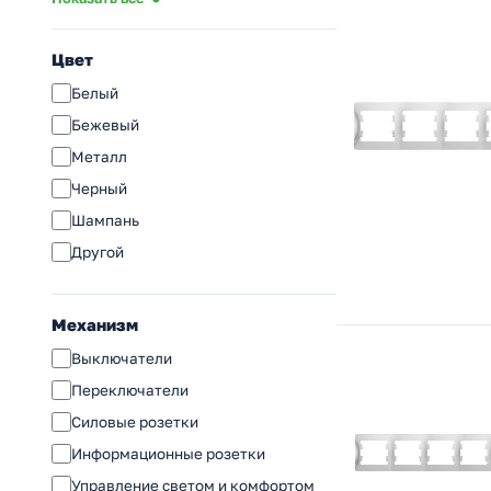
AtlasDesign (SE)
ArtGallery (SE)
Цвет
Blanca (SE)
Белый
Хит (SE)
Бежевый
S70
Металл
Nobe (Arlight)
Черный
Этюд (SE)
Шампань
Valena Classic (Legrand)
Другой
Inspiria (Legrand)
Etika ( (Legrand))
Механизм
Accent (Intro)
Выключатели
Серия 12 (ЭРА)
Переключатели
Solo (ЭРА)
Силовые розетки
Plano (ЭРА)
Информационные розетки
Arktik (ЭРА)
Управление светом и комфортом