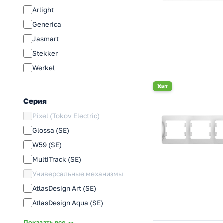
Arlight
Generica
Jasmart
Stekker
Werkel
Хит
Серия
Pixel (Tokov Electric)
Glossa (SE)
W59 (SE)
MultiTrack (SE)
Универсальные механизмы
AtlasDesign Art (SE)
AtlasDesign Aqua (SE)
Infinity (SE)
Показать все