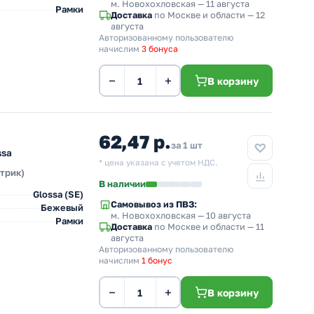
м. Новохохловская
— 11 августа
Рамки
Доставка
по Москве и области — 12
августа
Авторизованному пользователю
начислим
3 бонуса
−
+
В корзину
62,47 р.
за 1 шт
ssa
* цена указана с учетом НДС.
ктрик)
В наличии
Glossa (SE)
Самовывоз из ПВЗ:
Бежевый
м. Новохохловская
— 10 августа
Рамки
Доставка
по Москве и области — 11
августа
Авторизованному пользователю
начислим
1 бонус
−
+
В корзину