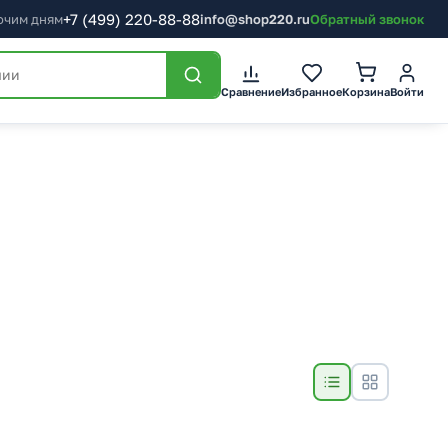
+7
(499)
220-88-88
бочим дням
info@shop220.ru
Обратный звонок
Сравнение
Избранное
Корзина
Войти