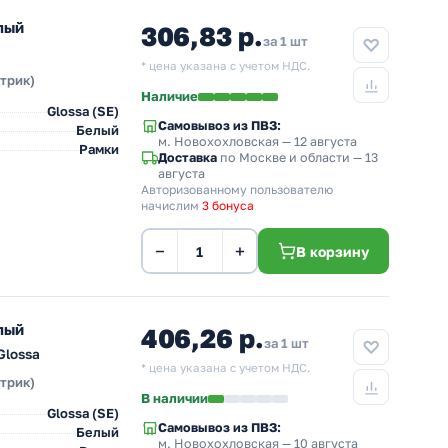
лый
306,83 р.
за 1 шт
* цена указана с учетом НДС.
ктрик)
Наличие
Glossa (SE)
Самовывоз из ПВЗ:
Белый
м. Новохохловская
— 12 августа
Рамки
Доставка
по Москве и области — 13
августа
Авторизованному пользователю
начислим
3 бонуса
−
+
В корзину
лый
406,26 р.
за 1 шт
Glossa
* цена указана с учетом НДС.
ктрик)
В наличии
Glossa (SE)
Самовывоз из ПВЗ:
Белый
м. Новохохловская
— 10 августа