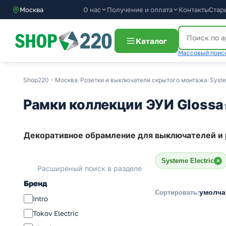
О нас
Получение и оплата
Контакты
Стар
Москва
Каталог
Массовый поиск
Shop220 - Москва
/
Розетки и выключатели скрытого монтажа
/
Syste
Рамки коллекции ЭУИ Glossa
Декоративное обрамление для выключателей и ро
Systeme Electric
×
Расширеный поиск в разделе
Бренд
умолч
Сортировать:
Intro
Tokov Electric