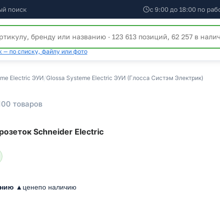
ый поиск
с 9:00 до 18:00 по ра
 — по списку, файлу или фото
me Electric ЭУИ
/
Glossa Systeme Electric ЭУИ (Глосса Систэм Электрик)
100 товаров
зеток Schneider Electric
анию ▲
цене
по наличию