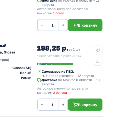
Доставка
по Москве и области — 13
августа
Авторизованному пользователю
начислим
1 бонус
−
+
В корзину
лый
198,25 р.
за 1 шт
, Glossa
* цена указана с учетом НДС.
ктрик)
Наличие
Glossa (SE)
Самовывоз из ПВЗ:
Белый
м. Новохохловская
— 12 августа
Рамки
Доставка
по Москве и области — 13
августа
Авторизованному пользователю
начислим
2 бонуса
−
+
В корзину