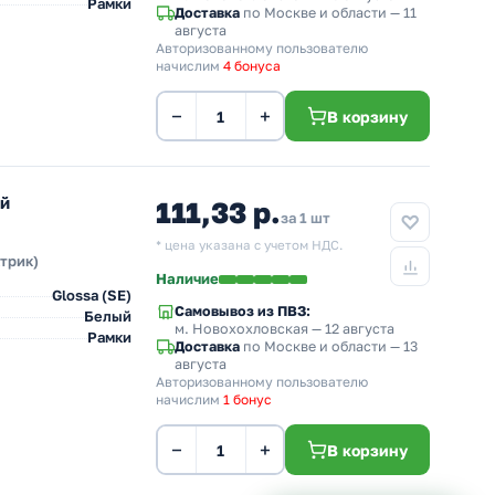
Рамки
Доставка
по Москве и области — 11
августа
Авторизованному пользователю
начислим
4 бонуса
−
+
В корзину
ый
111,33 р.
за 1 шт
* цена указана с учетом НДС.
ктрик)
Наличие
Glossa (SE)
Самовывоз из ПВЗ:
Белый
м. Новохохловская
— 12 августа
Рамки
Доставка
по Москве и области — 13
августа
Авторизованному пользователю
начислим
1 бонус
−
+
В корзину