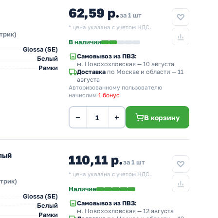
62,59 р.
за 1 шт
* цена указана с учетом НДС.
трик)
В наличии
Glossa (SE)
Самовывоз из ПВЗ:
Белый
м. Новохохловская
— 10 августа
Рамки
Доставка
по Москве и области — 11
августа
Авторизованному пользователю
начислим
1 бонус
−
+
В корзину
лый
110,11 р.
за 1 шт
* цена указана с учетом НДС.
ктрик)
Наличие
Glossa (SE)
Самовывоз из ПВЗ:
Белый
м. Новохохловская
— 12 августа
Рамки