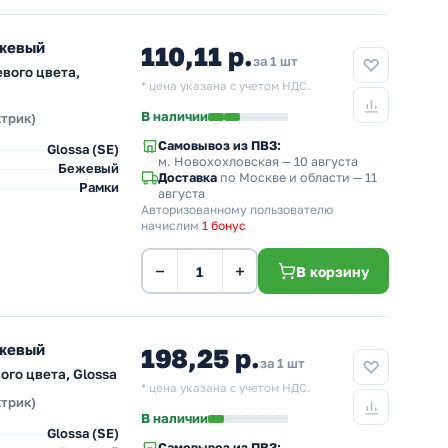
ежевый
110,11 р.
за 1 шт
вого цвета,
* цена указана с учетом НДС.
В наличии
ктрик)
Самовывоз из ПВЗ:
Glossa (SE)
м. Новохохловская
— 10 августа
Бежевый
Доставка
по Москве и области — 11
Рамки
августа
Авторизованному пользователю
начислим
1 бонус
−
+
В корзину
ежевый
198,25 р.
за 1 шт
го цвета, Glossa
* цена указана с учетом НДС.
ктрик)
В наличии
Glossa (SE)
Самовывоз из ПВЗ: