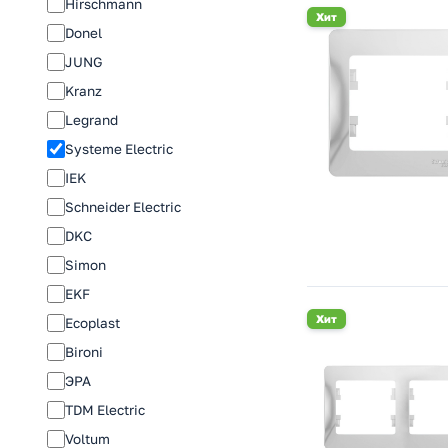
Hirschmann
Хит
Donel
JUNG
Kranz
Legrand
Systeme Electric
IEK
Schneider Electric
DKC
Simon
EKF
Хит
Ecoplast
Bironi
ЭРА
TDM Electric
Voltum