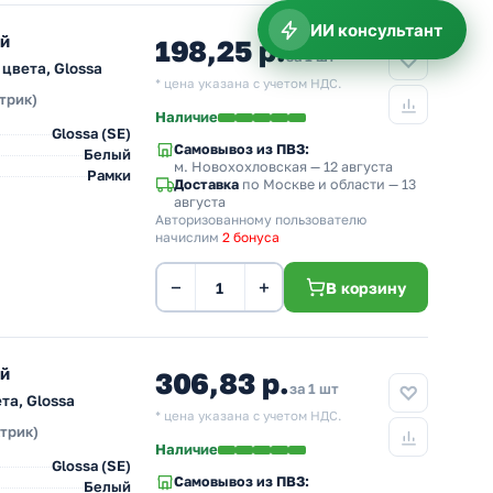
ИИ консультант
ый
198,25 р.
за 1 шт
цвета, Glossa
* цена указана с учетом НДС.
трик)
Наличие
Glossa (SE)
Самовывоз из ПВЗ:
Белый
м. Новохохловская
— 12 августа
Рамки
Доставка
по Москве и области — 13
августа
Авторизованному пользователю
начислим
2 бонуса
−
+
В корзину
ый
306,83 р.
за 1 шт
та, Glossa
* цена указана с учетом НДС.
ктрик)
Наличие
Glossa (SE)
Самовывоз из ПВЗ:
Белый