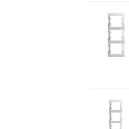
Simon 27
Simon 82/ Nature/Detail/Concept
Simon 82 Centralizations
Simon 88
Simon 82 Concept
Simon 15
Simon 24 Harmonie
Avanti (DKC)
Kant (DKC)
Шедель (Bironi)
Байкал (TDM)
Болонь (TDM)
FD (Jasmart)
G (Jasmart)
Werkel акрил