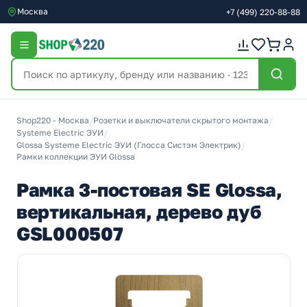
Москва
+7
(499)
220-88-88
Shop220 - Москва
/
Розетки и выключатели скрытого монтажа
/
Systeme Electric ЭУИ
/
Glossa Systeme Electric ЭУИ (Глосса Систэм Электрик)
/
Рамки коллекции ЭУИ Glossa
Рамка 3-постовая SE Glossa,
вертикальная, дерево дуб
GSL000507