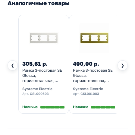
Аналогичные товары
305,61 р.
400,00 р.
1 67
❮
❯
Рамка 3-постовая SE
Рамка 3-постовая SE
Рамка
Glossa,
Glossa,
Gloss
горизонтальная,
горизонтальная,
гориз
перламутр
фисташковый
дерев
Systeme Electric
Systeme Electric
System
Арт.
GSL000603
Арт.
GSL001003
Арт.
G
Наличие
Наличие
Налич