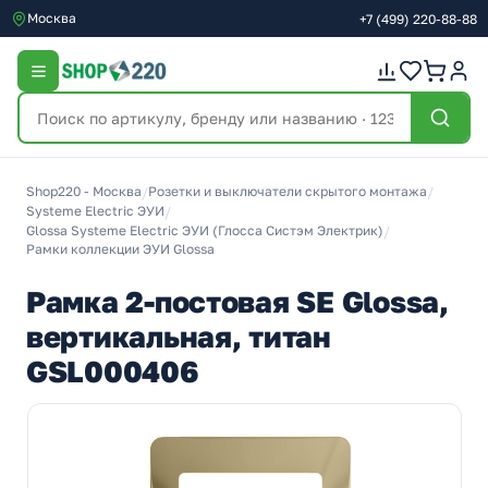
Москва
+7
(499)
220-88-88
Shop220 - Москва
/
Розетки и выключатели скрытого монтажа
/
Systeme Electric ЭУИ
/
Glossa Systeme Electric ЭУИ (Глосса Систэм Электрик)
/
Рамки коллекции ЭУИ Glossa
Рамка 2-постовая SE Glossa,
вертикальная, титан
GSL000406