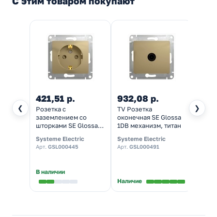
С этим товаром покупают
421,51 р.
932,08 р.
390
❮
❯
Розетка с
TV Розетка
Розет
заземлением со
оконечная SE Glossa
IP44 
шторками SE Glossa
1DB механизм, титан
16А механизм, титан
Systeme Electric
Systeme Electric
System
Арт.
GSL000445
Арт.
GSL000491
Арт.
P
★
5,0
В наличии
В нал
Наличие