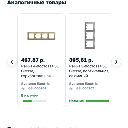
Аналогичные товары
467,87 р.
305,61 р.
183,
❮
❯
Рамка 4-постовая SE
Рамка 3-постовая SE
Рамка
Glossa,
Glossa, вертикальная,
Gloss
горизонтальная,
алюминий
гориз
титан
алюм
Systeme Electric
Systeme Electric
System
Арт.
GSL000404
Арт.
GSL000307
Арт.
G
В наличии
В нал
Наличие