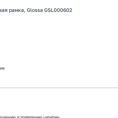
вая рамка, Glossa GSL000602
ние
злучению и появлению царапин.