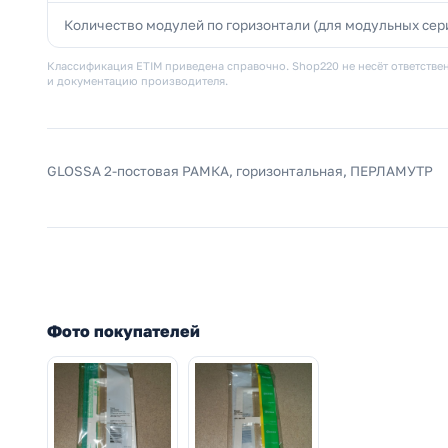
Количество модулей по горизонтали (для модульных сер
Классификация ETIM приведена справочно. Shop220 не несёт ответствен
и документацию производителя.
GLOSSA 2-постовая РАМКА, горизонтальная, ПЕРЛАМУТР
Фото покупателей