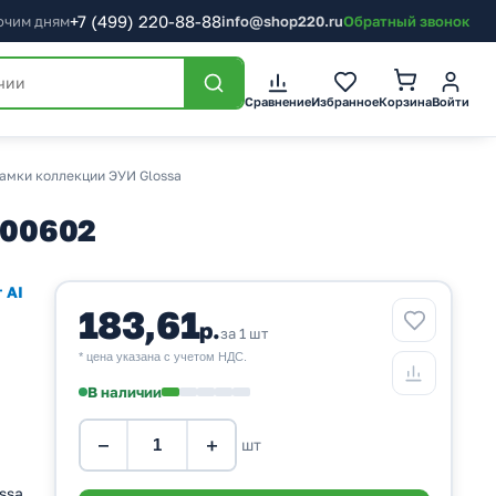
+7
(499)
220-88-88
бочим дням
info@shop220.ru
Обратный звонок
Корзина
Сравнение
Избранное
Войти
амки коллекции ЭУИ Glossa
000602
 AI
183,61
р.
за 1 шт
* цена указана с учетом НДС.
В наличии
−
+
шт
ssa