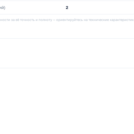
ий)
2
ности за её точность и полноту — ориентируйтесь на технические характеристи