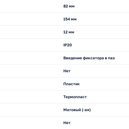
82 мм
154 мм
12 мм
IP20
Введение фиксатора в паз
Нет
Пластик
Термопласт
Матовый (-ая)
Нет