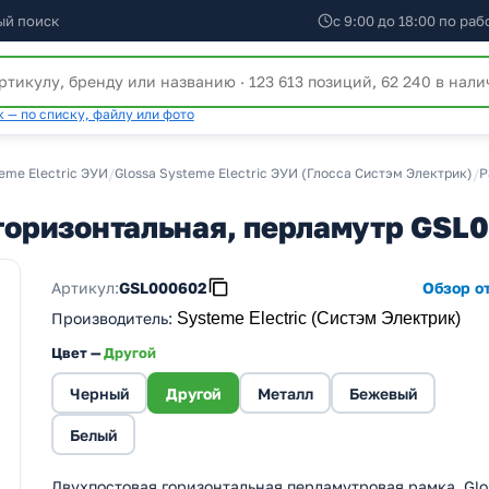
ый поиск
с 9:00 до 18:00 по ра
 — по списку, файлу или фото
eme Electric ЭУИ
/
Glossa Systeme Electric ЭУИ (Глосса Систэм Электрик)
/
Р
 горизонтальная, перламутр GSL
Артикул:
GSL000602
Обзор от
Производитель
:
Systeme Electric (Систэм Электрик)
Цвет —
Другой
Черный
Другой
Металл
Бежевый
Белый
Двухпостовая горизонтальная перламутровая рамка, Glo