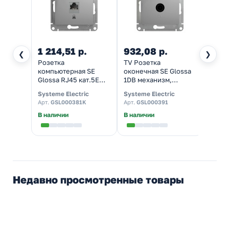
1 214,51 р.
932,08 р.
351,
❮
❯
Розетка
TV Розетка
Одно
компьютерная SE
оконечная SE Glossa
выклю
Glossa RJ45 кат.5E
1DB механизм,
Gloss
механизм, алюминий
алюминий
алюм
Systeme Electric
Systeme Electric
System
Арт.
GSL000381K
Арт.
GSL000391
Арт.
G
В наличии
В наличии
Налич
Недавно просмотренные товары