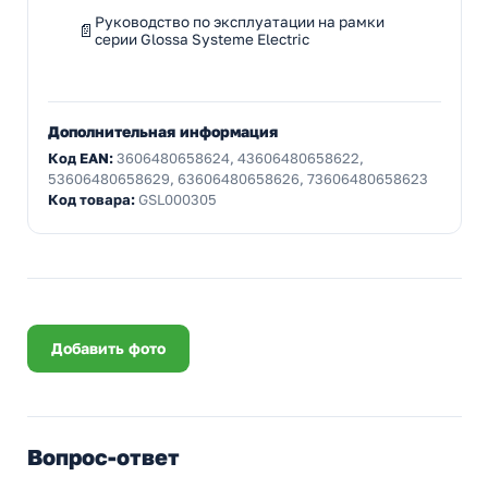
Руководство по эксплуатации на рамки
серии Glossa Systeme Electric
Дополнительная информация
Код EAN:
3606480658624, 43606480658622,
53606480658629, 63606480658626, 73606480658623
Код товара:
GSL000305
Добавить фото
Вопрос-ответ