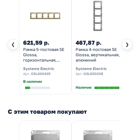
621,59 р.
467,87 р.
183,
❮
❯
Рамка 5-постовая SE
Рамка 4-постовая SE
Рамка
Glossa,
Glossa, вертикальная,
Gloss
горизонтальная,
алюминий
гориз
титан
алюм
Systeme Electric
Systeme Electric
System
Арт.
GSL000405
Арт.
GSL000308
Арт.
G
В наличии
В нал
Наличие
С этим товаром покупают