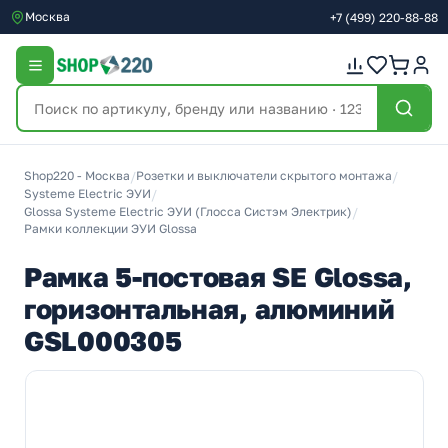
Москва
+7
(499)
220-88-88
Shop220 - Москва
/
Розетки и выключатели скрытого монтажа
/
Systeme Electric ЭУИ
/
Glossa Systeme Electric ЭУИ (Глосса Систэм Электрик)
/
Рамки коллекции ЭУИ Glossa
Рамка 5-постовая SE Glossa,
горизонтальная, алюминий
GSL000305