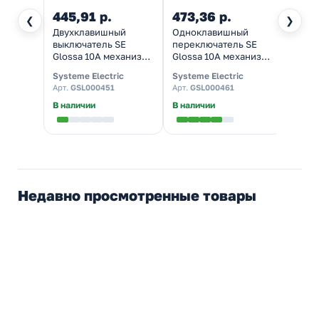
445,91 р.
473,36 р.
729,
❮
❯
Двухклавишный
Одноклавишный
Двух
выключатель SE
переключатель SE
перек
Glossa 10A механизм,
Glossa 10A механизм,
Gloss
титан
титан
титан
Systeme Electric
Systeme Electric
System
Арт.
GSL000451
Арт.
GSL000461
Арт.
G
В наличии
В наличии
Налич
Недавно просмотренные товары