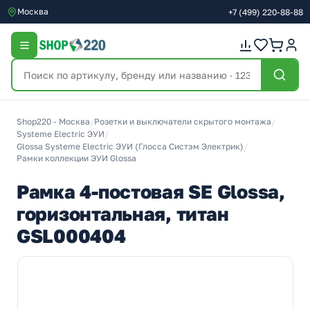
Москва
+7
(499)
220-88-88
Shop220 - Москва
/
Розетки и выключатели скрытого монтажа
/
Systeme Electric ЭУИ
/
Glossa Systeme Electric ЭУИ (Глосса Систэм Электрик)
/
Рамки коллекции ЭУИ Glossa
Рамка 4-постовая SE Glossa,
горизонтальная, титан
GSL000404