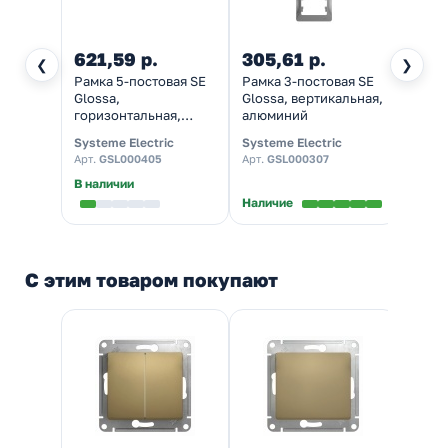
621,59 р.
305,61 р.
183,
❮
❯
Рамка 5-постовая SE
Рамка 3-постовая SE
Рамка
Glossa,
Glossa, вертикальная,
Gloss
горизонтальная,
алюминий
гориз
титан
алюм
Systeme Electric
Systeme Electric
System
Арт.
GSL000405
Арт.
GSL000307
Арт.
G
В наличии
В нал
Наличие
С этим товаром покупают