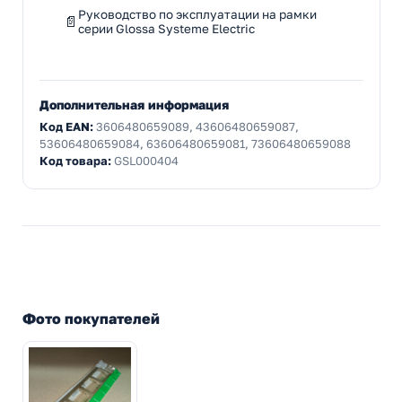
Руководство по эксплуатации на рамки
серии Glossa Systeme Electric
Дополнительная информация
Код EAN:
3606480659089, 43606480659087,
53606480659084, 63606480659081, 73606480659088
Код товара:
GSL000404
Фото покупателей