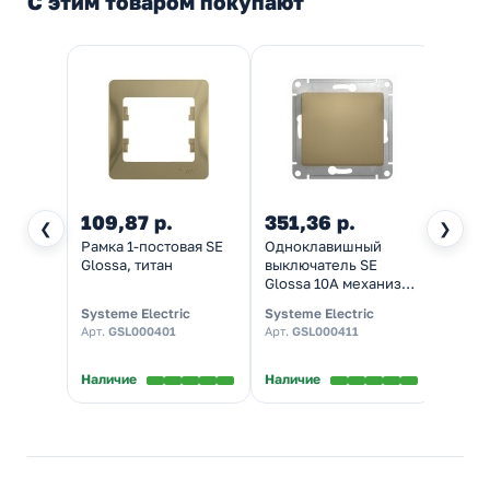
С этим товаром покупают
109,87 р.
351,36 р.
461,
❮
❯
Рамка 1-постовая SE
Одноклавишный
Одно
Glossa, титан
выключатель SE
выклю
Glossa 10A механизм,
подсв
титан
10A м
Systeme Electric
Systeme Electric
System
Арт.
GSL000401
Арт.
GSL000411
Арт.
G
Наличие
Наличие
Налич