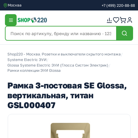
Москва
+7
(499)
220-88-88
Shop220 - Москва
/
Розетки и выключатели скрытого монтажа
/
Systeme Electric ЭУИ
/
Glossa Systeme Electric ЭУИ (Глосса Систэм Электрик)
/
Рамки коллекции ЭУИ Glossa
Рамка 3-постовая SE Glossa,
вертикальная, титан
GSL000407