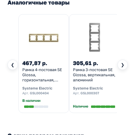
Аналогичные товары
467,87 р.
305,61 р.
183,
❮
❯
Рамка 4-постовая SE
Рамка 3-постовая SE
Рамка
Glossa,
Glossa, вертикальная,
Gloss
горизонтальная,
алюминий
гориз
титан
алюм
Systeme Electric
Systeme Electric
System
Арт.
GSL000404
Арт.
GSL000307
Арт.
G
В наличии
В нал
Наличие