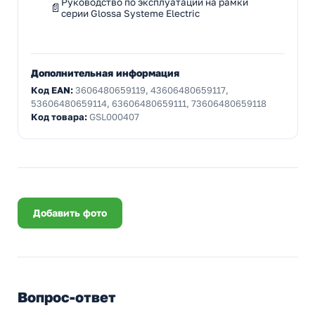
Руководство по эксплуатации на рамки
серии Glossa Systeme Electric
Дополнительная информация
Код EAN:
3606480659119, 43606480659117,
53606480659114, 63606480659111, 73606480659118
Код товара:
GSL000407
Добавить фото
Вопрос-ответ