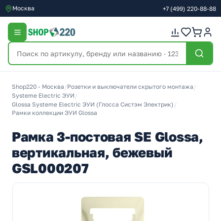
Москва
+7
(499)
220-88-88
Shop220 - Москва
/
Розетки и выключатели скрытого монтажа
/
Systeme Electric ЭУИ
/
Glossa Systeme Electric ЭУИ (Глосса Систэм Электрик)
/
Рамки коллекции ЭУИ Glossa
Рамка 3-постовая SE Glossa,
вертикальная, бежевый
GSL000207