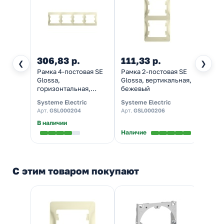
306,83 р.
111,33 р.
62,4
❮
❯
Рамка 4-постовая SE
Рамка 2-постовая SE
Рамка
Glossa,
Glossa, вертикальная,
Gloss
горизонтальная,
бежевый
бежевый
Systeme Electric
Systeme Electric
System
Арт.
GSL000204
Арт.
GSL000206
Арт.
G
В наличии
В нал
Наличие
С этим товаром покупают