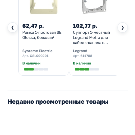
62,47 р.
102,77 р.
850
❮
❯
Рамка 1-постовая SE
Суппорт 1-местный
Розет
Glossa, бежевый
Legrand Metra для
компь
кабель-канала с
Gloss
крышкой 75 мм
механ
Systeme Electric
Legrand
System
универсальный
Арт.
GSL000201
Арт.
611788
Арт.
G
В наличии
В наличии
В нал
Недавно просмотренные товары