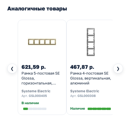
Аналогичные товары
621,59 р.
467,87 р.
183,
❮
❯
Рамка 5-постовая SE
Рамка 4-постовая SE
Рамка
Glossa,
Glossa, вертикальная,
Gloss
горизонтальная,
алюминий
гориз
титан
алюм
Systeme Electric
Systeme Electric
System
Арт.
GSL000405
Арт.
GSL000308
Арт.
G
В наличии
В нал
Наличие