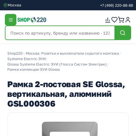
Москва
+7
(499)
220-88-88
Shop220 - Москва
/
Розетки и выключатели скрытого монтажа
/
Systeme Electric ЭУИ
/
Glossa Systeme Electric ЭУИ (Глосса Систэм Электрик)
/
Рамки коллекции ЭУИ Glossa
Рамка 2-постовая SE Glossa,
вертикальная, алюминий
GSL000306