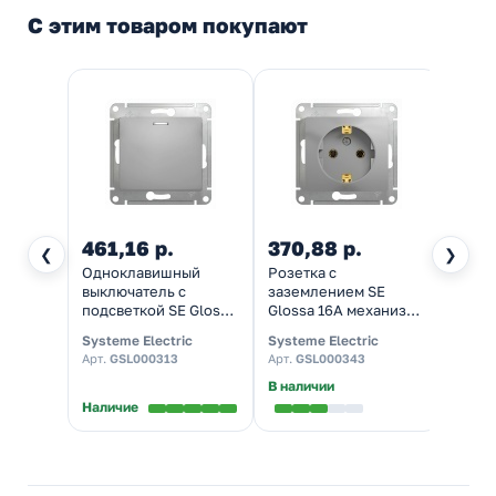
С этим товаром покупают
461,16 р.
370,88 р.
468
❮
❯
Одноклавишный
Розетка с
Розет
выключатель с
заземлением SE
SE Gl
подсветкой SE Glossa
Glossa 16А механизм,
механ
10A механизм,
алюминий
Systeme Electric
Systeme Electric
System
алюминий
Арт.
GSL000313
Арт.
GSL000343
Арт.
G
В наличии
Наличие
Налич