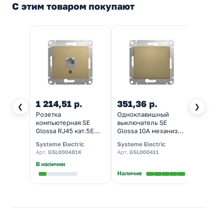
С этим товаром покупают
1 214,51 р.
351,36 р.
198,
❮
❯
Розетка
Одноклавишный
Одно
компьютерная SE
выключатель SE
выклю
Glossa RJ45 кат.5E
Glossa 10A механизм,
Gloss
механизм, титан
титан
белы
Systeme Electric
Systeme Electric
System
Арт.
GSL000481K
Арт.
GSL000411
Арт.
G
В наличии
В нал
Наличие