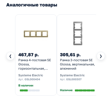
Аналогичные товары
467,87 р.
305,61 р.
183,
❮
❯
Рамка 4-постовая SE
Рамка 3-постовая SE
Рамка
Glossa,
Glossa, вертикальная,
Gloss
горизонтальная,
алюминий
гориз
титан
алюм
Systeme Electric
Systeme Electric
System
Арт.
GSL000404
Арт.
GSL000307
Арт.
G
В наличии
В нал
Наличие