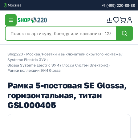
Москва
+7
(499)
220-88-88
Shop220 - Москва
/
Розетки и выключатели скрытого монтажа
/
Systeme Electric ЭУИ
/
Glossa Systeme Electric ЭУИ (Глосса Систэм Электрик)
/
Рамки коллекции ЭУИ Glossa
Рамка 5-постовая SE Glossa,
горизонтальная, титан
GSL000405