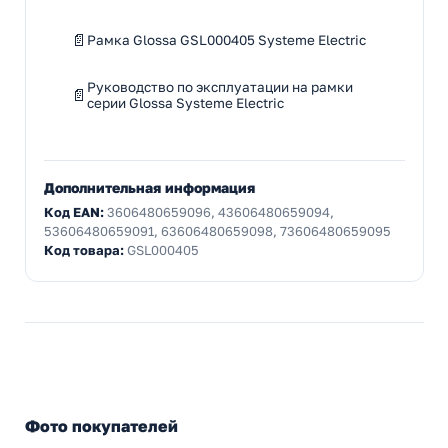
Рамка Glossa GSL000405 Systeme Electric
Руководство по эксплуатации на рамки
серии Glossa Systeme Electric
Дополнительная информация
Код EAN:
3606480659096, 43606480659094,
53606480659091, 63606480659098, 73606480659095
Код товара:
GSL000405
Фото покупателей