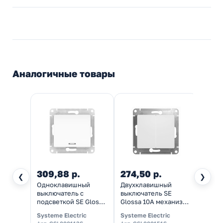
Аналогичные товары
309,88 р.
274,50 р.
619,
❮
❯
Одноклавишный
Двухклавишный
Блок 
выключатель с
выключатель SE
двух
подсветкой SE Glossa
Glossa 10A механизм
выклю
10A механизм
быстрозажимные
розет
Systeme Electric
Systeme Electric
System
быстрозажимные
клеммы, белый
зазем