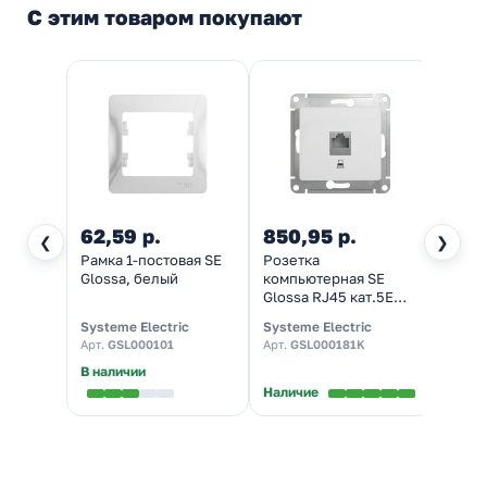
С этим товаром покупают
62,59 р.
850,95 р.
215,
❮
❯
Рамка 1-постовая SE
Розетка
Розет
Glossa, белый
компьютерная SE
зазем
Glossa RJ45 кат.5E
Gloss
механизм, белый
белы
Systeme Electric
Systeme Electric
System
Арт.
GSL000101
Арт.
GSL000181K
Арт.
G
В наличии
Наличие
Налич