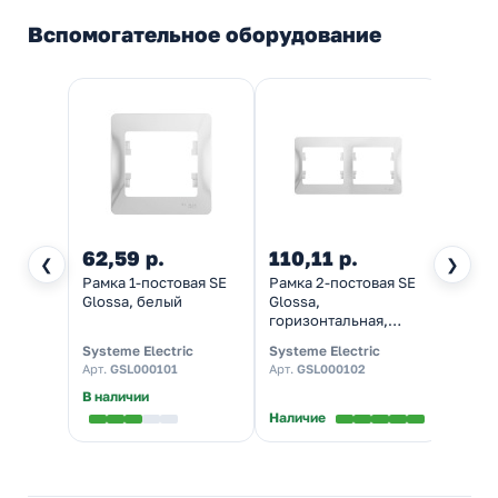
Вспомогательное оборудование
62,59 р.
110,11 р.
198,
❮
❯
Рамка 1-постовая SE
Рамка 2-постовая SE
Рамка
Glossa, белый
Glossa,
Gloss
горизонтальная,
гориз
белый
белы
Systeme Electric
Systeme Electric
System
Арт.
GSL000101
Арт.
GSL000102
Арт.
G
В наличии
Наличие
Налич