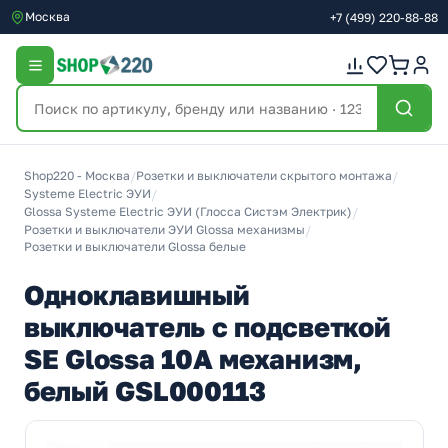
Москва
+7
(499)
220-88-88
Shop220 - Москва
/
Розетки и выключатели скрытого монтажа
/
Systeme Electric ЭУИ
/
Glossa Systeme Electric ЭУИ (Глосса Систэм Электрик)
/
Розетки и выключатели ЭУИ Glossa механизмы
/
Розетки и выключатели Glossa белые
Одноклавишный
выключатель с подсветкой
SE Glossa 10A механизм,
белый GSL000113