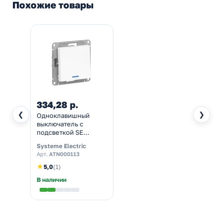
Похожие товары
334,28 р.
❮
❯
Одноклавишный
выключатель с
подсветкой SE
AtlasDesign 10A
Systeme Electric
механизм, белый [уп
Арт.
ATN000113
20 шт]
★
5,0
(1)
В наличии