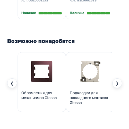
Арт.
GSL000113S
Арт.
GSL000151S
Арт.
G
клеммы, белый
сборе
Наличие
Наличие
Налич
Возможно понадобятся
❮
❯
Обрамления для
Подкладки для
механизмов Glossa
накладного монтажа
Glossa