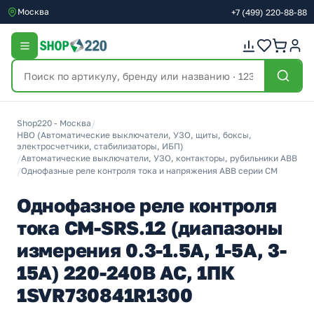
Москва
+7
(499)
220-88-88
Shop220 - Москва
/
НВО (Автоматические выключатели, УЗО, щиты, боксы,
электросчетчики, стабилизаторы, ИБП)
/
Автоматические выключатели, УЗО, контакторы, рубильники ABB
/
Однофазные реле контроля тока и напряжения ABB серии CM
Однофазное реле контроля
тока CM-SRS.12 (диапазоны
измерения 0.3-1.5А, 1-5A, 3-
15A) 220-240В AC, 1ПК
1SVR730841R1300