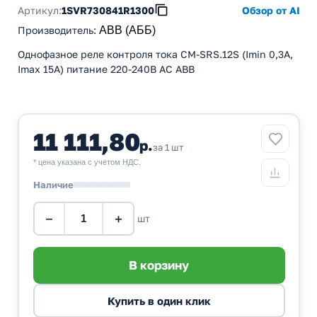
Артикул:
1SVR730841R1300
Обзор от AI
Производитель
:
ABB (АББ)
Однофазное реле контроля тока CM-SRS.12S (Imin 0,3A,
Imax 15A) питание 220-240В AC ABB
11 111,80
р.
за 1 шт
* цена указана с учетом НДС.
Наличие
−
+
шт