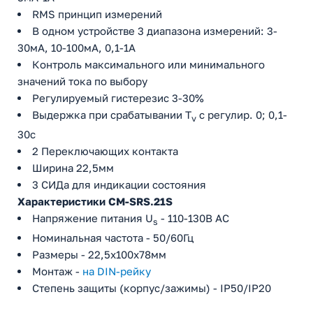
RMS принцип измерений
В одном устройстве 3 диапазона измерений: 3-
30мА, 10-100мA, 0,1-1A
Контроль максимального или минимального
значений тока по выбору
Регулируемый гистерезис 3-30%
Выдержка при срабатывании T
с регулир. 0; 0,1-
v
30с
2 Переключающих контакта
Ширина 22,5мм
3 СИДа для индикации состояния
Характеристики CM-SRS.21S
Напряжение питания U
- 110-130В AC
s
Номинальная частота - 50/60Гц
Размеры - 22,5х100х78мм
Монтаж -
на DIN-рейку
Степень защиты (корпус/зажимы) - IP50/IP20