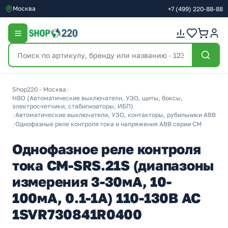
Москва
+7
(499)
220-88-88
Shop220 - Москва
/
НВО (Автоматические выключатели, УЗО, щиты, боксы,
электросчетчики, стабилизаторы, ИБП)
/
Автоматические выключатели, УЗО, контакторы, рубильники ABB
/
Однофазные реле контроля тока и напряжения ABB серии CM
Однофазное реле контроля
тока CM-SRS.21S (диапазоны
измерения 3-30мА, 10-
100мА, 0.1-1А) 110-130В AC
1SVR730841R0400