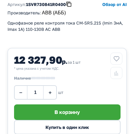
Артикул:
1SVR730841R0400
Обзор от AI
Производитель
:
ABB (АББ)
Однофазное реле контроля тока CM-SRS.21S (Imin 3мА,
Imax 1A) 110-130В AC ABB
12 327,90
р.
за 1 шт
* цена указана с учетом НДС.
Наличие
−
+
шт