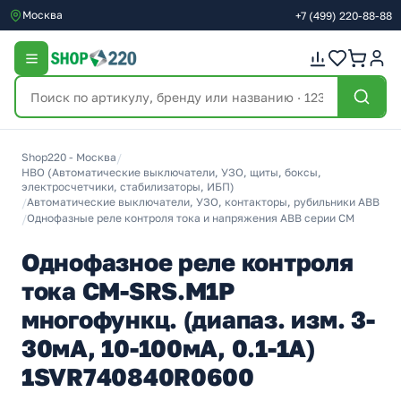
Москва
+7
(499)
220-88-88
Shop220 - Москва
/
НВО (Автоматические выключатели, УЗО, щиты, боксы,
электросчетчики, стабилизаторы, ИБП)
/
Автоматические выключатели, УЗО, контакторы, рубильники ABB
/
Однофазные реле контроля тока и напряжения ABB серии CM
Однофазное реле контроля
тока CM-SRS.M1P
многофункц. (диапаз. изм. 3-
30мА, 10-100мА, 0.1-1А)
1SVR740840R0600