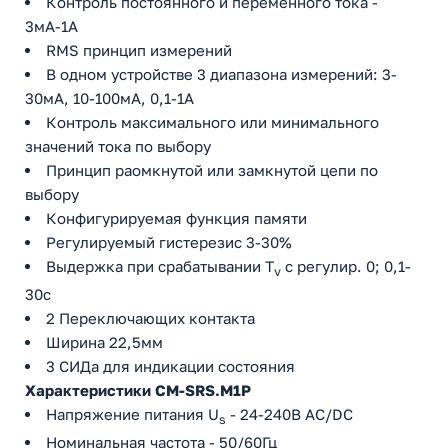
Контроль постоянного и переменного тока -
3мА-1А
RMS принцип измерений
В одном устройстве 3 диапазона измерений: 3-
30мА, 10-100мA, 0,1-1A
Контроль максимального или минимального
значений тока по выбору
Принцип раомкнутой или замкнутой цепи по
выбору
Конфигурируемая функция памяти
Регулируемый гистерезис 3-30%
Выдержка при срабатывании T
с регулир. 0; 0,1-
v
30с
2 Переключающих контакта
Ширина 22,5мм
3 СИДа для индикации состояния
Характеристики CM-SRS.M1P
Напряжение питания U
- 24-240В AC/DC
s
Номинальная частота - 50/60Гц