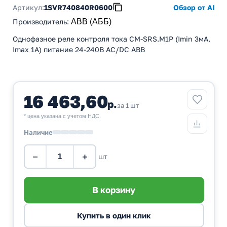
Артикул:
1SVR740840R0600
Обзор от AI
Производитель
:
ABB (АББ)
Однофазное реле контроля тока CM-SRS.M1P (Imin 3мА,
Imax 1A) питание 24-240В AC/DC ABB
16 463,60
р.
за 1 шт
* цена указана с учетом НДС.
Наличие
−
+
шт