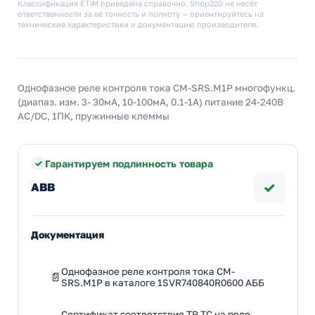
Классификация ETIM приведена справочно. Shop220 не несёт
ответственности за её точность и полноту — ориентируйтесь на
технические характеристики и документацию производителя.
Однофазное реле контроля тока CM-SRS.M1P многофункц.
(диапаз. изм. 3- 30мА, 10-100мA, 0.1-1A) питание 24-240В
AC/DC, 1ПК, пружинные клеммы
Гарантируем подлинность товара
✓
ABB
Документация
Однофазное реле контроля тока CM-
SRS.M1P в каталоге 1SVR740840R0600 АББ
Сертификат соответствия ТР ТС на реле