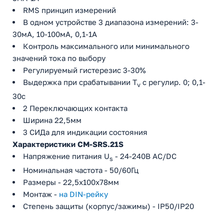
RMS принцип измерений
В одном устройстве 3 диапазона измерений: 3-
30мА, 10-100мA, 0,1-1A
Контроль максимального или минимального
значений тока по выбору
Регулируемый гистерезис 3-30%
Выдержка при срабатывании T
с регулир. 0; 0,1-
v
30с
2 Переключающих контакта
Ширина 22,5мм
3 СИДа для индикации состояния
Характеристики CM-SRS.21S
Напряжение питания U
- 24-240В AC/DC
s
Номинальная частота - 50/60Гц
Размеры - 22,5х100х78мм
Монтаж -
на DIN-рейку
Степень защиты (корпус/зажимы) - IP50/IP20