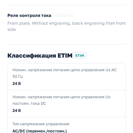
Реле контроля тока
EC001440
Front plate. Without engraving, black engraving from front
side
Классификация ETIM
ETIM
Номин. напряжение питания цепи управления Us AC
50 Гц
24 В
Номин. напряжение питания цепи управления Us
постоян. тока DC
24 В
Тип напряжения управления
AC/DC (перемен./постоян.)