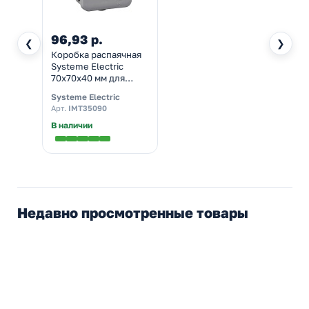
96,93 р.
❮
❯
Коробка распаячная
Systeme Electric
70х70х40 мм для
открытой проводки
Systeme Electric
[уп.96шт] IP55
Арт.
IMT35090
В наличии
Недавно просмотренные товары