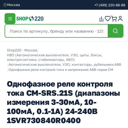
Москва
+7
(499)
220-88-88
Shop220 - Москва
/
НВО (Автоматические выключатели, УЗО, щиты, боксы,
электросчетчики, стабилизаторы, ИБП)
/
Автоматические выключатели, УЗО, контакторы, рубильники ABB
/
Однофазные реле контроля тока и напряжения ABB серии CM
Однофазное реле контроля
тока CM-SRS.21S (диапазоны
измерения 3-30мА, 10-
100мА, 0.1-1А) 24-240В
1SVR730840R0400