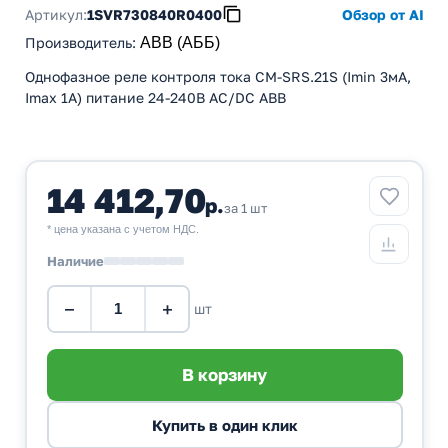
Артикул:
1SVR730840R0400
Обзор от AI
Производитель
:
ABB (АББ)
Однофазное реле контроля тока CM-SRS.21S (Imin 3мА,
Imax 1A) питание 24-240В AC/DC ABB
14 412,70
р.
за 1 шт
* цена указана с учетом НДС.
Наличие
−
+
шт