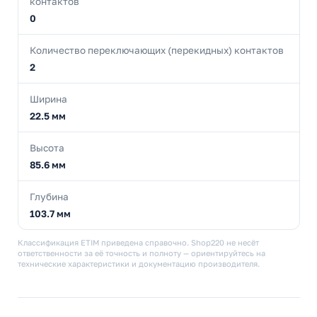
контактов
0
Количество переключающих (перекидных) контактов
2
Ширина
22.5 мм
Высота
85.6 мм
Глубина
103.7 мм
Классификация ETIM приведена справочно. Shop220 не несёт
ответственности за её точность и полноту — ориентируйтесь на
технические характеристики и документацию производителя.