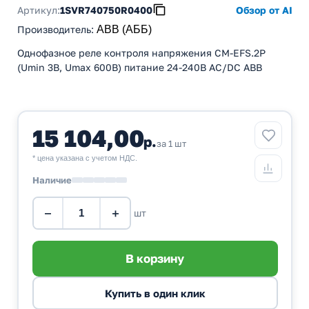
Артикул:
1SVR740750R0400
Обзор от AI
Производитель
:
ABB (АББ)
Однофазное реле контроля напряжения CM-EFS.2P
(Umin 3В, Umax 600В) питание 24-240В AC/DC ABB
15 104,00
р.
за 1 шт
* цена указана с учетом НДС.
Наличие
−
+
шт