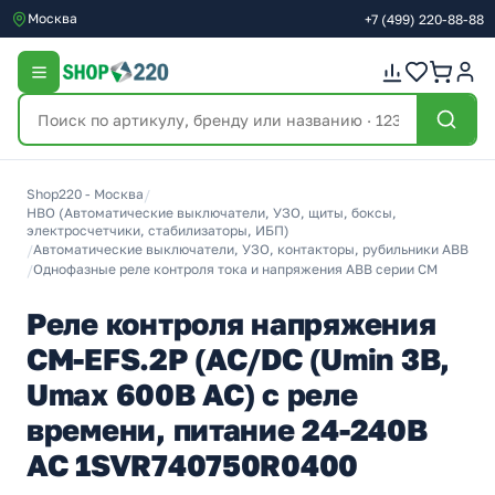
Москва
+7
(499)
220-88-88
Shop220 - Москва
/
НВО (Автоматические выключатели, УЗО, щиты, боксы,
электросчетчики, стабилизаторы, ИБП)
/
Автоматические выключатели, УЗО, контакторы, рубильники ABB
/
Однофазные реле контроля тока и напряжения ABB серии CM
Реле контроля напряжения
CM-EFS.2P (AC/DC (Umin 3В,
Umax 600В AC) c реле
времени, питание 24-240В
AC 1SVR740750R0400