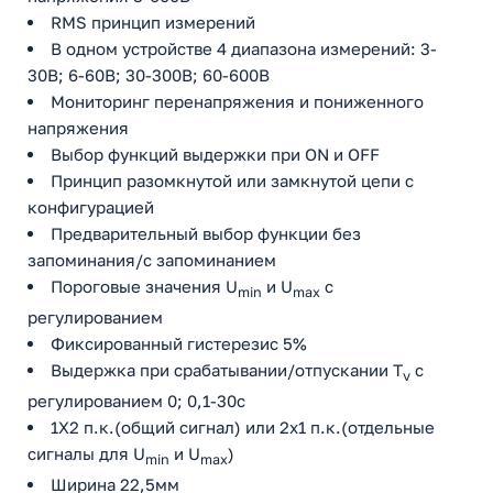
RMS принцип измерений
В одном устройстве 4 диапазона измерений: 3-
30В; 6-60В; 30-300В; 60-600В
Мониторинг перенапряжения и пониженного
напряжения
Выбор функций выдержки при ON и OFF
Принцип разомкнутой или замкнутой цепи с
конфигурацией
Предварительный выбор функции без
запоминания/с запоминанием
Пороговые значения U
и U
с
min
max
регулированием
Фиксированный гистерезис 5%
Выдержка при срабатывании/отпускании T
с
v
регулированием 0; 0,1-30с
1X2 п.к.(общий сигнал) или 2х1 п.к.(отдельные
сигналы для U
и U
)
min
max
Ширина 22,5мм