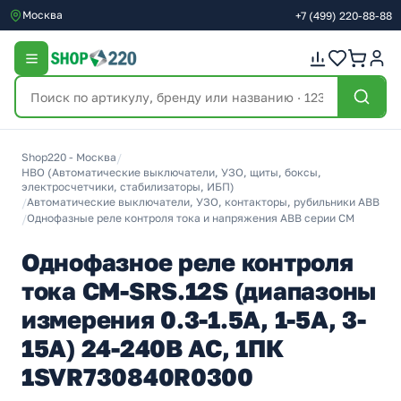
Москва
+7
(499)
220-88-88
Shop220 - Москва
/
НВО (Автоматические выключатели, УЗО, щиты, боксы,
электросчетчики, стабилизаторы, ИБП)
/
Автоматические выключатели, УЗО, контакторы, рубильники ABB
/
Однофазные реле контроля тока и напряжения ABB серии CM
Однофазное реле контроля
тока CM-SRS.12S (диапазоны
измерения 0.3-1.5А, 1-5A, 3-
15A) 24-240В AC, 1ПК
1SVR730840R0300