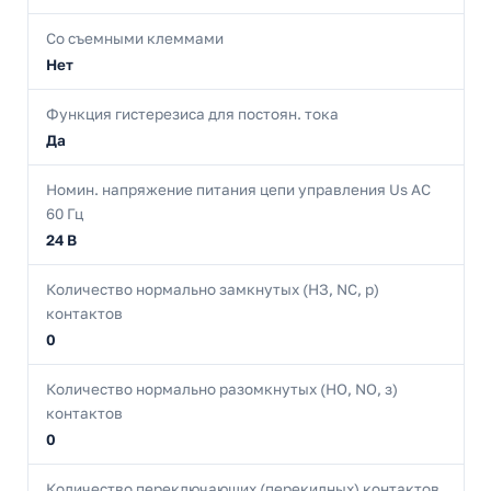
Со съемными клеммами
Нет
Функция гистерезиса для постоян. тока
Да
Номин. напряжение питания цепи управления Us AC
60 Гц
24 В
Количество нормально замкнутых (НЗ, NC, р)
контактов
0
Количество нормально разомкнутых (НО, NO, з)
контактов
0
Количество переключающих (перекидных) контактов