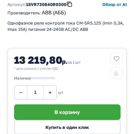
Артикул:
1SVR730840R0300
Обзор от AI
Производитель
:
ABB (АББ)
Однофазное реле контроля тока CM-SRS.12S (Imin 0,3A,
Imax 15A) питание 24-240В AC/DC ABB
13 219,80
р.
за 1 шт
* цена указана с учетом НДС.
Наличие
−
+
шт