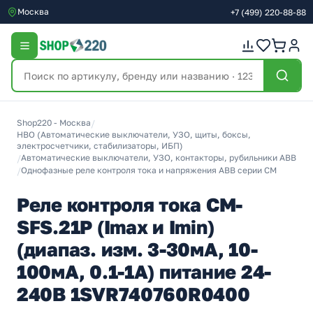
Москва
+7
(499)
220-88-88
Shop220 - Москва
/
НВО (Автоматические выключатели, УЗО, щиты, боксы,
электросчетчики, стабилизаторы, ИБП)
/
Автоматические выключатели, УЗО, контакторы, рубильники ABB
/
Однофазные реле контроля тока и напряжения ABB серии CM
Реле контроля тока CM-
SFS.21P (Imax и Imin)
(диапаз. изм. 3-30мА, 10-
100мА, 0.1-1А) питание 24-
240В 1SVR740760R0400