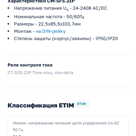
Характеристики CM-SFS.21P
Напряжение питания U
- 24-240В AC/DC
s
Номинальная частота - 50/60Гц
Размеры - 22,5х85,6х103,7мм
Монтаж -
на DIN-рейку
Степень защиты (корпус/зажимы) - IP50/IP20
Реле контроля тока
CT-SDS.22P Time relay, star-delta
Классификация ETIM
ETIM
Номин. напряжение питания цепи управления Us AC
50 Гц