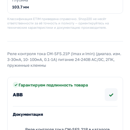
Глубина
103.7 мм
Классификация ETIM приведена справочно. Shop220 не несёт
ответственности за её точность и полноту — ориентируйтесь на
технические характеристики и документацию производителя.
Реле контроля тока CM-SFS.21P (Imax и Imin) (диапаз. изм.
3-30мА, 10- 100мA, 0.1-1A) питание 24-240В AC/DC, 2ПК,
пружинные клеммы
Гарантируем подлинность товара
✓
ABB
Документация
Реле контроля тока CM-SFS.21P в каталоге