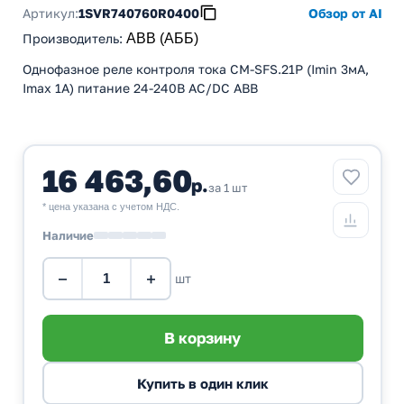
Артикул:
1SVR740760R0400
Обзор от AI
Производитель
:
ABB (АББ)
Однофазное реле контроля тока CM-SFS.21P (Imin 3мА,
Imax 1A) питание 24-240В AC/DC ABB
16 463,60
р.
за 1 шт
* цена указана с учетом НДС.
Наличие
−
+
шт