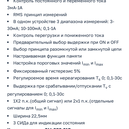
Контроль постоянного и переменного тока
3мА-1А
RMS принцип измерений
В одном устройстве 3 диапазона измерений: 3-
30мА; 10-100мA; 0,1-1А
Контроль перегрузки и пониженного тока
Предварительный выбор выдержки при ON и OFF
Выбор принципа разомкнутой или замкнутой цепи
Настраиваемая функция памяти
Настройка пороговых значений I
и I
min
max
Фиксированный гистерезис 5%
Регулироемое время нереагирования T
0; 0,1-30с
s
Выдержка при срабатывании/отпускании T
с
v
регулированием 0; 0,1-30с
1X2 п.к.(общий сигнал) или 2х1 п.к.(отдельные
сигналы для I
и I
)
min
max
Ширина 22,5мм
3 СИДа для индикации состояния