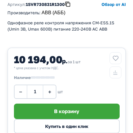
Артикул:
1SVR730831R1300
Обзор от AI
Производитель
:
ABB (АББ)
Однофазное реле контроля напряжения CM-ESS.1S
(Umin 3В, Umax 600B) питание 220-240В AC ABB
10 194,00
р.
за 1 шт
* цена указана с учетом НДС.
Наличие
−
+
шт