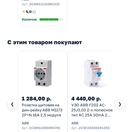
Арт.
2CSM111310R1331
★
5,0
(1)
Наличие
С этим товаром покупают
1 284,00 р.
4 440,00 р.
❮
❯
Розетка щитовая на
УЗО ABB F202 AC-
дин-рейку ABB M1173
25/0,03 2-х полюсное
2Р+N 16A 2,5 модуля
тип AC 25A 30mA 2
модуля (ВДТ)
ABB
ABB
Арт.
2CSM110000R0701
Арт.
2CSF202001R1250