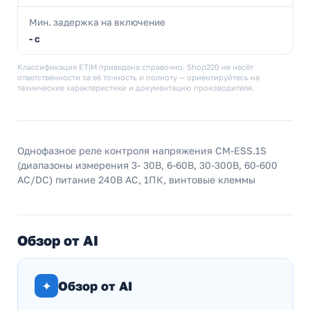
Мин. задержка на включение
- с
Классификация ETIM приведена справочно. Shop220 не несёт
ответственности за её точность и полноту — ориентируйтесь на
технические характеристики и документацию производителя.
Однофазное реле контроля напряжения CM-ESS.1S
(диапазоны измерения 3- 30В, 6-60В, 30-300В, 60-600
AC/DC) питание 240В AC, 1ПК, винтовые клеммы
Обзор от AI
✦
Обзор от AI