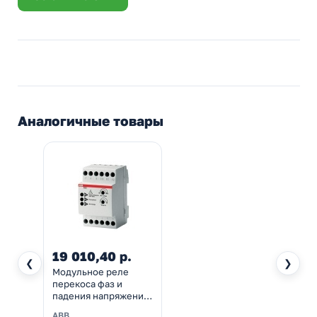
Аналогичные товары
19 010,40 р.
❮
❯
Модульное реле
перекоса фаз и
падения напряжения
ABB SQZ3
ABB