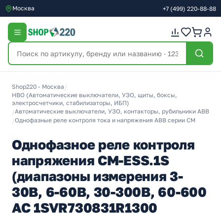
Москва
+7
(499)
220-88-88
Shop220 - Москва
/
НВО (Автоматические выключатели, УЗО, щиты, боксы,
электросчетчики, стабилизаторы, ИБП)
/
Автоматические выключатели, УЗО, контакторы, рубильники ABB
/
Однофазные реле контроля тока и напряжения ABB серии CM
Однофазное реле контроля
напряжения CM-ESS.1S
(диапазоны измерения 3-
30В, 6-60В, 30-300В, 60-600
AC 1SVR730831R1300