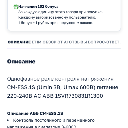
Начислим
102 бонуса
За каждую единицу этого товара при покупке.
Каждому авторизованному пользователю.
1 бонус = 1 рубль при следующем заказе.
ОПИСАНИЕ
ETIM
ОБЗОР ОТ AI
ОТЗЫВЫ
ВОПРОС-ОТВЕТ
АН
Описание
Однофазное реле контроля напряжения
CM-ESS.1S (Umin 3В, Umax 600B) питание
220-240В AC ABB 1SVR730831R1300
Описание АББ CM-ESS.1S
Контроль постоянного и переменного
напряжения в диапазоне 3-600В