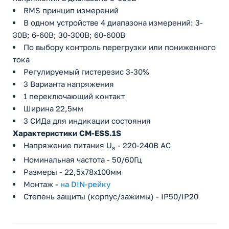
RMS принцип измерений
В одном устройстве 4 диапазона измерений: 3-
30В; 6-60В; 30-300В; 60-600В
По выбору контроль перегрузки или пониженного
тока
Регулируемый гистерезис 3-30%
3 Варианта напряжения
1 переключающий контакт
Ширина 22,5мм
3 СИДа для индикации состояния
Характеристики CM-ESS.1S
Напряжение питания U
- 220-240В AC
s
Номинальная частота - 50/60Гц
Размеры - 22,5х78х100мм
Монтаж -
на DIN-рейку
Степень защиты (корпус/зажимы) - IP50/IP20