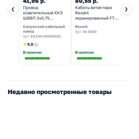
41,96 р.
80,55 р.
2 16
Провод
Кабель витая пара
Дифф
❮
❯
осветительный ККЗ
Rexant
выклю
ШВВП 3х0,75
экранированный FTP
УЗО-0
плоский белый ГОСТ
4PR 24AWG нг(А)-HF
тип A
Калужский кабельный
Rexant
DEKra
7399
cat 5e CU ZH 8 жил
завод
Арт.
01-0150
Арт.
1
оранжевый [305м]
Арт.
KKZ40-00000392
(провод для
★
5,0
(1)
интернета)
В наличии
В наличии
Налич
Недавно просмотренные товары