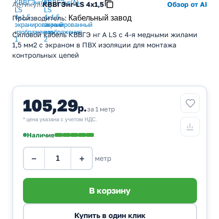
Артикул:
КВВГЭнг-LS 4х1,5
Обзор от AI
Производитель
:
Кабельный завод
Силовой кабель КВВГЭ нг А LS с 4-я медными жилами
1,5 мм2 с экраном в ПВХ изоляции для монтажа
контрольных цепей
105,29
р.
за 1 метр
* цена указана с учетом НДС.
Наличие
−
+
метр