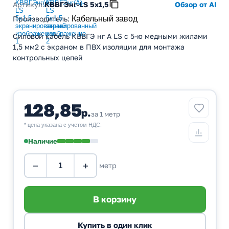
Артикул:
КВВГЭнг-LS 5х1,5
Обзор от AI
Производитель
:
Кабельный завод
Силовой кабель КВВГЭ нг А LS с 5-ю медными жилами
1,5 мм2 с экраном в ПВХ изоляции для монтажа
контрольных цепей
128,85
р.
за 1 метр
* цена указана с учетом НДС.
Наличие
−
+
метр