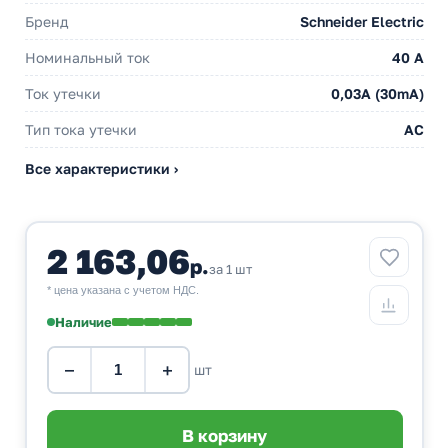
Бренд
Schneider Electric
Номинальный ток
40 A
Ток утечки
0,03A (30mA)
Тип тока утечки
AC
Все характеристики ›
2 163,06
р.
за 1 шт
* цена указана с учетом НДС.
Наличие
−
+
шт