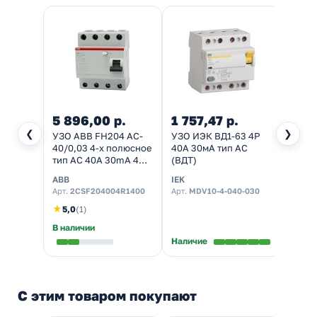
5 896,00 р.
1 757,47 р.
1 70
❮
❯
УЗО ABB FH204 AC-
УЗО ИЭК ВД1-63 4Р
Устро
40/0,03 4-х полюсное
40А 30мА тип AC
защи
тип AC 40A 30mA 4
(ВДТ)
отклю
модуля
63 4Р
ABB
IEK
TDM El
(2CSF204002R1400)
АС
Арт.
2CSF204004R1400
Арт.
MDV10-4-040-030
Арт.
S
(ВДТ)
★
5,0
(1)
В наличии
Наличие
Налич
С этим товаром покупают