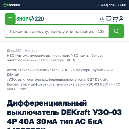
Москва
+7
(499)
220-88-88
Shop220 - Москва
/
НВО (Автоматические выключатели, УЗО, щиты, боксы,
электросчетчики, стабилизаторы, ИБП)
/
Автоматические выключатели, УЗО, контакторы, рубильники
DEKraft
/
УЗО, выключатели дифференциального тока, ВДТ DEKraft
/
Выключатели дифференциального тока серии УЗО-03 NEW тип АС
6кА DEKraft
Дифференциальный
выключатель DEKraft УЗО-03
4P 40А 30мА тип AC 6кА