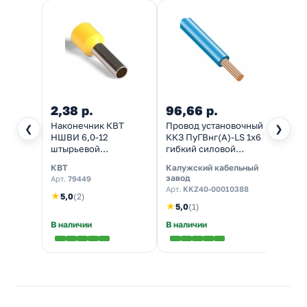
2,38 р.
96,66 р.
96,6
Наконечник КВТ
Провод установочный
Прово
❮
❯
НШВИ 6,0-12
ККЗ ПуГВнг(А)-LS 1х6
ККЗ П
штырьевой
гибкий силовой
гибки
втулочный
медный (ПВ-3) синий
медны
КВТ
Калужский кабельный
Калуж
изолированный 47501
ГОСТ 31947
красн
завод
завод
Арт.
79449
[уп.100шт]
Арт.
KKZ40-00010388
Арт.
K
★
5,0
(2)
★
★
5,0
(1)
5,0
В наличии
В наличии
В нал