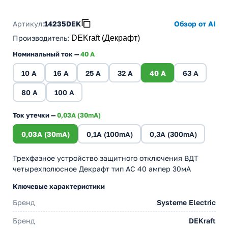
Артикул:
14235DEK
Обзор от AI
Производитель
:
DEKraft (Декрафт)
Номинальный ток —
40 A
10 A
16 A
25 A
32 A
40 A
63 A
80 A
100 A
Ток утечки —
0,03A (30mA)
0,03A (30mA)
0,1A (100mA)
0,3A (300mA)
Трехфазное устройство защитного отключения ВДТ
четырехполюсное Декрафт тип АС 40 ампер 30мА
Ключевые характеристики
Бренд
Systeme Electric
Бренд
DEKraft