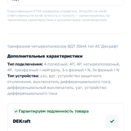
Классификация ETIM приведена справочно. Shop220 не несёт
ответственности за её точность и полноту — ориентируйтесь на
технические характеристики и документацию производителя.
трехфазное четырехполюсное ВДТ 30мА тип АС Декрафт
Дополнительные характеристики
Тип подключения:
4-полюсный, 4П, 4P, четырехполюсный,
4Р, трехфазный + нейтраль, 3-х фазный + N, 3х фазный + N
Тип устройства:
узо, вдт, устройство защитного
отключения, выключатель дифференциального тока,
дифференциальный выключатель, удт, устройство
дифференциального тока
Гарантируем подлинность товара
✓
DEKraft