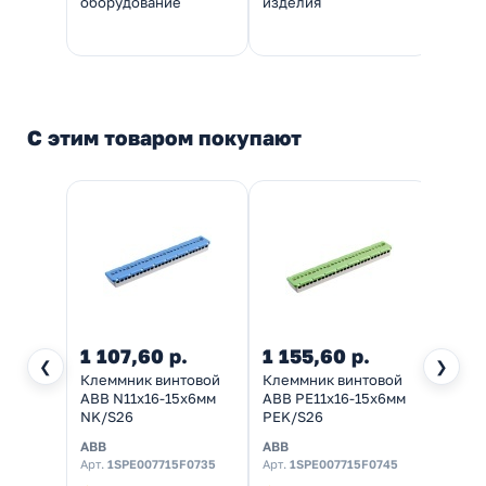
оборудование
изделия
монт
С этим товаром покупают
1 107,60 р.
1 155,60 р.
667,
❮
❯
Клеммник винтовой
Клеммник винтовой
Клемм
ABB N11x16-15х6мм
ABB PE11x16-15х6мм
ABB N
NK/S26
PEK/S26
NK/S
ABB
ABB
ABB
Арт.
1SPE007715F0735
Арт.
1SPE007715F0745
Арт.
1